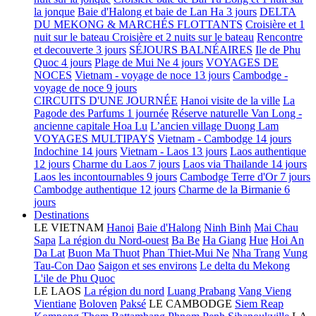
la jonque
Baie d'Halong et baie de Lan Ha 3 jours
DELTA
DU MEKONG & MARCHÉS FLOTTANTS
Croisière et 1
nuit sur le bateau
Croisière et 2 nuits sur le bateau
Rencontre
et decouverte 3 jours
SÉJOURS BALNÉAIRES
Ile de Phu
Quoc 4 jours
Plage de Mui Ne 4 jours
VOYAGES DE
NOCES
Vietnam - voyage de noce 13 jours
Cambodge -
voyage de noce 9 jours
CIRCUITS D'UNE JOURNÉE
Hanoi visite de la ville
La
Pagode des Parfums 1 journée
Réserve naturelle Van Long -
ancienne capitale Hoa Lu
L’ancien village Duong Lam
VOYAGES MULTIPAYS
Vietnam - Cambodge 14 jours
Indochine 14 jours
Vietnam - Laos 13 jours
Laos authentique
12 jours
Charme du Laos 7 jours
Laos via Thailande 14 jours
Laos les incontournables 9 jours
Cambodge Terre d'Or 7 jours
Cambodge authentique 12 jours
Charme de la Birmanie 6
jours
Destinations
LE VIETNAM
Hanoi
Baie d'Halong
Ninh Binh
Mai Chau
Sapa
La région du Nord-ouest
Ba Be
Ha Giang
Hue
Hoi An
Da Lat
Buon Ma Thuot
Phan Thiet-Mui Ne
Nha Trang
Vung
Tau-Con Dao
Saigon et ses environs
Le delta du Mekong
L'ile de Phu Quoc
LE LAOS
La région du nord
Luang Prabang
Vang Vieng
Vientiane
Boloven
Paksé
LE CAMBODGE
Siem Reap