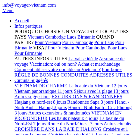
info@voyager-vietnam.com
Menu
Accueil
Infos pratiques
POURQUOI CHOISIR UN VOYAGISTE LOCAL?
DES
PAYS
Vietnam
Cambodge
Laos
Birmanie
QUAND
PARTIR?
Pour Vietnam
Pour Cambodge
Pour Laos
Pour
Birmanie
VISA?
Pour Vietnam
Pour Cambodge
Pour Laos
Pour Birmanie
AUTRES INFOS UTILES
La valise idéale
Assurance de
voyage
Vaccination: oui ou non?
Achat et marchandage
Comment utiliser votre portable au Vietnam ?
Pourboires
RÈGLE DE BONNES CONDUITES
ADRESSES UTILES
Circuits Suggérés
VIETNAM DE CHARME
La beauté du Vietnam 12 jours
Vietnam panoramique 11 jours
Séjour avec la plage 13 jours
Autres suggestions
EXCURSIONS & RANDONNÉES
Hagiang et nord-est 8 jours
Randonnée Sapa 3 jours
Hanoi -
Ninh Binh - Halong 3 jours
Hanoi - Ninh Binh - Cuc Phuong
3 jours
Autres excursions & randonnées
VIETNAM EN
PROFONDEUR
Les hauts plateaux 4 jours
La beaute du
Nord-Est 7 jours
Route du Nord-Ouest 7 jours
Autres circuits
CROISIÈRE DANS LA BAIE D'HALONG
Croisière et 1
nuit sur la jonque
Croisière baie de Bai Tu Long et 1 nuit sur