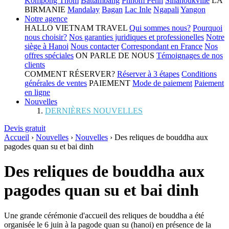
Kompong Thom
Battambang
Phnom Penh
Sihanoukville
LA
BIRMANIE
Mandalay
Bagan
Lac Inle
Ngapali
Yangon
Notre agence
HALLO VIETNAM TRAVEL
Qui sommes nous?
Pourquoi
nous choisir?
Nos garanties juridiques et professionelles
Notre
siège à Hanoi
Nous contacter
Correspondant en France
Nos
offres spéciales
ON PARLE DE NOUS
Témoignages de nos
clients
COMMENT RÉSERVER?
Réserver à 3 étapes
Conditions
générales de ventes
PAIEMENT
Mode de paiement
Paiement
en ligne
Nouvelles
DERNIÈRES NOUVELLES
Devis gratuit
Accueil
›
Nouvelles
›
Nouvelles
›
Des reliques de bouddha aux
pagodes quan su et bai dinh
Des reliques de bouddha aux
pagodes quan su et bai dinh
Une grande cérémonie d'accueil des reliques de bouddha a été
organisée le 6 juin à la pagode quan su (hanoi) en présence de la