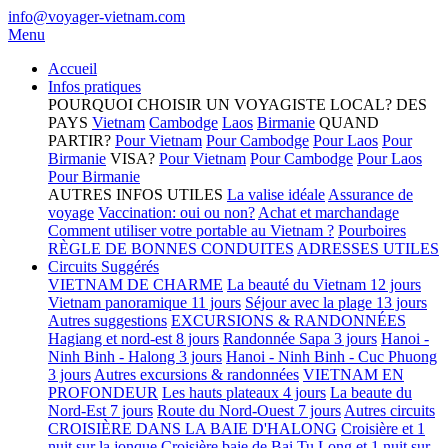
info@voyager-vietnam.com
Menu
Accueil
Infos pratiques
POURQUOI CHOISIR UN VOYAGISTE LOCAL?
DES
PAYS
Vietnam
Cambodge
Laos
Birmanie
QUAND
PARTIR?
Pour Vietnam
Pour Cambodge
Pour Laos
Pour
Birmanie
VISA?
Pour Vietnam
Pour Cambodge
Pour Laos
Pour Birmanie
AUTRES INFOS UTILES
La valise idéale
Assurance de
voyage
Vaccination: oui ou non?
Achat et marchandage
Comment utiliser votre portable au Vietnam ?
Pourboires
RÈGLE DE BONNES CONDUITES
ADRESSES UTILES
Circuits Suggérés
VIETNAM DE CHARME
La beauté du Vietnam 12 jours
Vietnam panoramique 11 jours
Séjour avec la plage 13 jours
Autres suggestions
EXCURSIONS & RANDONNÉES
Hagiang et nord-est 8 jours
Randonnée Sapa 3 jours
Hanoi -
Ninh Binh - Halong 3 jours
Hanoi - Ninh Binh - Cuc Phuong
3 jours
Autres excursions & randonnées
VIETNAM EN
PROFONDEUR
Les hauts plateaux 4 jours
La beaute du
Nord-Est 7 jours
Route du Nord-Ouest 7 jours
Autres circuits
CROISIÈRE DANS LA BAIE D'HALONG
Croisière et 1
nuit sur la jonque
Croisière baie de Bai Tu Long et 1 nuit sur