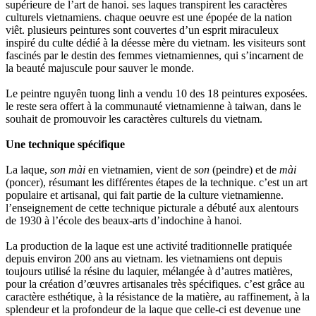
supérieure de l’art de hanoi. ses laques transpirent les caractères
culturels vietnamiens. chaque oeuvre est une épopée de la nation
viêt. plusieurs peintures sont couvertes d’un esprit miraculeux
inspiré du culte dédié à la déesse mère du vietnam. les visiteurs sont
fascinés par le destin des femmes vietnamiennes, qui s’incarnent de
la beauté majuscule pour sauver le monde.
Le peintre nguyên tuong linh a vendu 10 des 18 peintures exposées.
le reste sera offert à la communauté vietnamienne à taiwan, dans le
souhait de promouvoir les caractères culturels du vietnam.
Une technique spécifique
La laque,
son mài
en vietnamien, vient de
son
(peindre) et de
mài
(poncer), résumant les différentes étapes de la technique. c’est un art
populaire et artisanal, qui fait partie de la culture vietnamienne.
l’enseignement de cette technique picturale a débuté aux alentours
de 1930 à l’école des beaux-arts d’indochine à hanoi.
La production de la laque est une activité traditionnelle pratiquée
depuis environ 200 ans au vietnam. les vietnamiens ont depuis
toujours utilisé la résine du laquier, mélangée à d’autres matières,
pour la création d’œuvres artisanales très spécifiques. c’est grâce au
caractère esthétique, à la résistance de la matière, au raffinement, à la
splendeur et la profondeur de la laque que celle-ci est devenue une