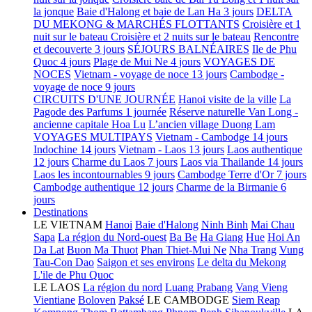
la jonque
Baie d'Halong et baie de Lan Ha 3 jours
DELTA
DU MEKONG & MARCHÉS FLOTTANTS
Croisière et 1
nuit sur le bateau
Croisière et 2 nuits sur le bateau
Rencontre
et decouverte 3 jours
SÉJOURS BALNÉAIRES
Ile de Phu
Quoc 4 jours
Plage de Mui Ne 4 jours
VOYAGES DE
NOCES
Vietnam - voyage de noce 13 jours
Cambodge -
voyage de noce 9 jours
CIRCUITS D'UNE JOURNÉE
Hanoi visite de la ville
La
Pagode des Parfums 1 journée
Réserve naturelle Van Long -
ancienne capitale Hoa Lu
L’ancien village Duong Lam
VOYAGES MULTIPAYS
Vietnam - Cambodge 14 jours
Indochine 14 jours
Vietnam - Laos 13 jours
Laos authentique
12 jours
Charme du Laos 7 jours
Laos via Thailande 14 jours
Laos les incontournables 9 jours
Cambodge Terre d'Or 7 jours
Cambodge authentique 12 jours
Charme de la Birmanie 6
jours
Destinations
LE VIETNAM
Hanoi
Baie d'Halong
Ninh Binh
Mai Chau
Sapa
La région du Nord-ouest
Ba Be
Ha Giang
Hue
Hoi An
Da Lat
Buon Ma Thuot
Phan Thiet-Mui Ne
Nha Trang
Vung
Tau-Con Dao
Saigon et ses environs
Le delta du Mekong
L'ile de Phu Quoc
LE LAOS
La région du nord
Luang Prabang
Vang Vieng
Vientiane
Boloven
Paksé
LE CAMBODGE
Siem Reap