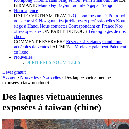
Kompong Thom
Battambang
Phnom Penh
Sihanoukville
LA
BIRMANIE
Mandalay
Bagan
Lac Inle
Ngapali
Yangon
Notre agence
HALLO VIETNAM TRAVEL
Qui sommes nous?
Pourquoi
nous choisir?
Nos garanties juridiques et professionelles
Notre
siège à Hanoi
Nous contacter
Correspondant en France
Nos
offres spéciales
ON PARLE DE NOUS
Témoignages de nos
clients
COMMENT RÉSERVER?
Réserver à 3 étapes
Conditions
générales de ventes
PAIEMENT
Mode de paiement
Paiement
en ligne
Nouvelles
DERNIÈRES NOUVELLES
Devis gratuit
Accueil
›
Nouvelles
›
Nouvelles
›
Des laques vietnamiennes
exposées à taiwan (chine)
Des laques vietnamiennes
exposées à taiwan (chine)