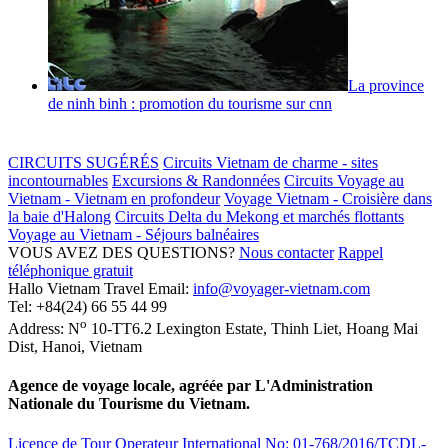
La province
de ninh binh : promotion du tourisme sur cnn
CIRCUITS SUGÉRÉS
Circuits Vietnam de charme - sites
incontournables
Excursions & Randonnées
Circuits Voyage au
Vietnam - Vietnam en profondeur
Voyage Vietnam - Croisière dans
la baie d'Halong
Circuits Delta du Mekong et marchés flottants
Voyage au Vietnam - Séjours balnéaires
VOUS AVEZ DES QUESTIONS?
Nous contacter
Rappel
téléphonique gratuit
Hallo Vietnam Travel
Email:
info@voyager-vietnam.com
Tel:
+84(24) 66 55 44 99
o
Address:
N
10-TT6.2 Lexington Estate, Thinh Liet
,
Hoang Mai
Dist
,
Hanoi
,
Vietnam
Agence de voyage locale, agréée par L'Administration
Nationale du Tourisme du Vietnam.
Licence de Tour Operateur International No: 01-768/2016/TCDL-