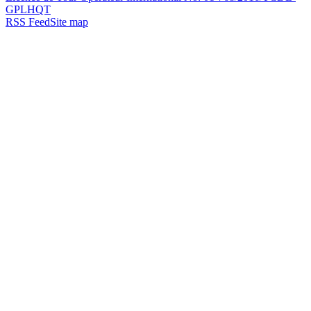
GPLHQT
RSS Feed
Site map