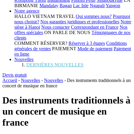
Kompong Thom
Battambang
Phnom Penh
Sihanoukville
LA
BIRMANIE
Mandalay
Bagan
Lac Inle
Ngapali
Yangon
Notre agence
HALLO VIETNAM TRAVEL
Qui sommes nous?
Pourquoi
nous choisir?
Nos garanties juridiques et professionelles
Notre
siège à Hanoi
Nous contacter
Correspondant en France
Nos
offres spéciales
ON PARLE DE NOUS
Témoignages de nos
clients
COMMENT RÉSERVER?
Réserver à 3 étapes
Conditions
générales de ventes
PAIEMENT
Mode de paiement
Paiement
en ligne
Nouvelles
DERNIÈRES NOUVELLES
Devis gratuit
Accueil
›
Nouvelles
›
Nouvelles
›
Des instruments traditionnels à un
concert de musique en france
Des instruments traditionnels à
un concert de musique en
france