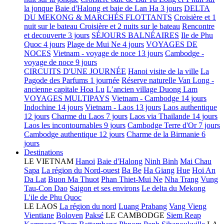
la jonque
Baie d'Halong et baie de Lan Ha 3 jours
DELTA
DU MEKONG & MARCHÉS FLOTTANTS
Croisière et 1
nuit sur le bateau
Croisière et 2 nuits sur le bateau
Rencontre
et decouverte 3 jours
SÉJOURS BALNÉAIRES
Ile de Phu
Quoc 4 jours
Plage de Mui Ne 4 jours
VOYAGES DE
NOCES
Vietnam - voyage de noce 13 jours
Cambodge -
voyage de noce 9 jours
CIRCUITS D'UNE JOURNÉE
Hanoi visite de la ville
La
Pagode des Parfums 1 journée
Réserve naturelle Van Long -
ancienne capitale Hoa Lu
L’ancien village Duong Lam
VOYAGES MULTIPAYS
Vietnam - Cambodge 14 jours
Indochine 14 jours
Vietnam - Laos 13 jours
Laos authentique
12 jours
Charme du Laos 7 jours
Laos via Thailande 14 jours
Laos les incontournables 9 jours
Cambodge Terre d'Or 7 jours
Cambodge authentique 12 jours
Charme de la Birmanie 6
jours
Destinations
LE VIETNAM
Hanoi
Baie d'Halong
Ninh Binh
Mai Chau
Sapa
La région du Nord-ouest
Ba Be
Ha Giang
Hue
Hoi An
Da Lat
Buon Ma Thuot
Phan Thiet-Mui Ne
Nha Trang
Vung
Tau-Con Dao
Saigon et ses environs
Le delta du Mekong
L'ile de Phu Quoc
LE LAOS
La région du nord
Luang Prabang
Vang Vieng
Vientiane
Boloven
Paksé
LE CAMBODGE
Siem Reap