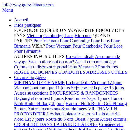
info@voyager-vietnam.com
Menu
Accueil
Infos pratiques
POURQUOI CHOISIR UN VOYAGISTE LOCAL?
DES
PAYS
Vietnam
Cambodge
Laos
Birmanie
QUAND
PARTIR?
Pour Vietnam
Pour Cambodge
Pour Laos
Pour
Birmanie
VISA?
Pour Vietnam
Pour Cambodge
Pour Laos
Pour Birmanie
AUTRES INFOS UTILES
La valise idéale
Assurance de
voyage
Vaccination: oui ou non?
Achat et marchandage
Comment utiliser votre portable au Vietnam ?
Pourboires
RÈGLE DE BONNES CONDUITES
ADRESSES UTILES
Circuits Suggérés
VIETNAM DE CHARME
La beauté du Vietnam 12 jours
Vietnam panoramique 11 jours
Séjour avec la plage 13 jours
Autres suggestions
EXCURSIONS & RANDONNÉES
Hagiang et nord-est 8 jours
Randonnée Sapa 3 jours
Hanoi -
Ninh Binh - Halong 3 jours
Hanoi - Ninh Binh - Cuc Phuong
3 jours
Autres excursions & randonnées
VIETNAM EN
PROFONDEUR
Les hauts plateaux 4 jours
La beaute du
Nord-Est 7 jours
Route du Nord-Ouest 7 jours
Autres circuits
CROISIÈRE DANS LA BAIE D'HALONG
Croisière et 1
nuit sur la jonque
Croisière baie de Bai Tu Long et 1 nuit sur