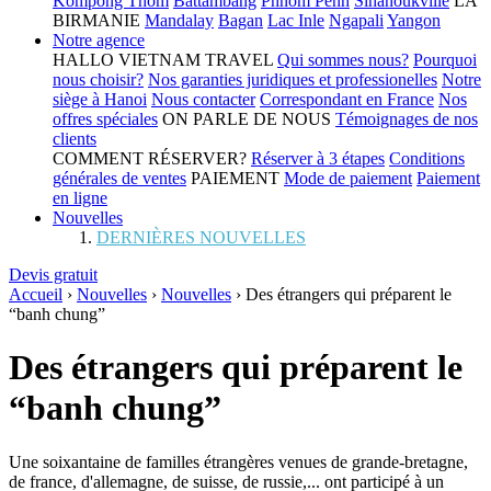
Kompong Thom
Battambang
Phnom Penh
Sihanoukville
LA
BIRMANIE
Mandalay
Bagan
Lac Inle
Ngapali
Yangon
Notre agence
HALLO VIETNAM TRAVEL
Qui sommes nous?
Pourquoi
nous choisir?
Nos garanties juridiques et professionelles
Notre
siège à Hanoi
Nous contacter
Correspondant en France
Nos
offres spéciales
ON PARLE DE NOUS
Témoignages de nos
clients
COMMENT RÉSERVER?
Réserver à 3 étapes
Conditions
générales de ventes
PAIEMENT
Mode de paiement
Paiement
en ligne
Nouvelles
DERNIÈRES NOUVELLES
Devis gratuit
Accueil
›
Nouvelles
›
Nouvelles
›
Des étrangers qui préparent le
“banh chung”
Des étrangers qui préparent le
“banh chung”
Une soixantaine de familles étrangères venues de grande-bretagne,
de france, d'allemagne, de suisse, de russie,... ont participé à un