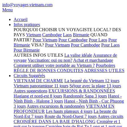
info@voyager-vietnam.com
Menu
Accueil
Infos pratiques
POURQUOI CHOISIR UN VOYAGISTE LOCAL?
DES
PAYS
Vietnam
Cambodge
Laos
Birmanie
QUAND
PARTIR?
Pour Vietnam
Pour Cambodge
Pour Laos
Pour
Birmanie
VISA?
Pour Vietnam
Pour Cambodge
Pour Laos
Pour Birmanie
AUTRES INFOS UTILES
La valise idéale
Assurance de
voyage
Vaccination: oui ou non?
Achat et marchandage
Comment utiliser votre portable au Vietnam ?
Pourboires
RÈGLE DE BONNES CONDUITES
ADRESSES UTILES
Circuits Suggérés
VIETNAM DE CHARME
La beauté du Vietnam 12 jours
Vietnam panoramique 11 jours
Séjour avec la plage 13 jours
Autres suggestions
EXCURSIONS & RANDONNÉES
Hagiang et nord-est 8 jours
Randonnée Sapa 3 jours
Hanoi -
Ninh Binh - Halong 3 jours
Hanoi - Ninh Binh - Cuc Phuong
3 jours
Autres excursions & randonnées
VIETNAM EN
PROFONDEUR
Les hauts plateaux 4 jours
La beaute du
Nord-Est 7 jours
Route du Nord-Ouest 7 jours
Autres circuits
CROISIÈRE DANS LA BAIE D'HALONG
Croisière et 1
nuit sur la jonque
Croisière baie de Bai Tu Long et 1 nuit sur