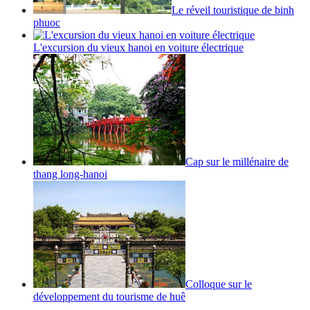
Le réveil touristique de binh
phuoc
L'excursion du vieux hanoi en voiture électrique
Cap sur le millénaire de
thang long-hanoi
Colloque sur le
développement du tourisme de huê