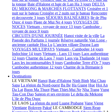
la jonque
Baie d'Halong et baie de Lan Ha 3 jours
DELTA
DU MEKONG & MARCHÉS FLOTTANTS
Croisière et 1
nuit sur le bateau
Croisière et 2 nuits sur le bateau
Rencontre
et decouverte 3 jours
SÉJOURS BALNÉAIRES
Ile de Phu
Quoc 4 jours
Plage de Mui Ne 4 jours
VOYAGES DE
NOCES
Vietnam - voyage de noce 13 jours
Cambodge -
voyage de noce 9 jours
CIRCUITS D'UNE JOURNÉE
Hanoi visite de la ville
La
Pagode des Parfums 1 journée
Réserve naturelle Van Long -
ancienne capitale Hoa Lu
L’ancien village Duong Lam
VOYAGES MULTIPAYS
Vietnam - Cambodge 14 jours
Indochine 14 jours
Vietnam - Laos 13 jours
Laos authentique
12 jours
Charme du Laos 7 jours
Laos via Thailande 14 jours
Laos les incontournables 9 jours
Cambodge Terre d'Or 7 jours
Cambodge authentique 12 jours
Charme de la Birmanie 6
jours
Destinations
LE VIETNAM
Hanoi
Baie d'Halong
Ninh Binh
Mai Chau
Sapa
La région du Nord-ouest
Ba Be
Ha Giang
Hue
Hoi An
Da Lat
Buon Ma Thuot
Phan Thiet-Mui Ne
Nha Trang
Vung
Tau-Con Dao
Saigon et ses environs
Le delta du Mekong
L'ile de Phu Quoc
LE LAOS
La région du nord
Luang Prabang
Vang Vieng
Vientiane
Boloven
Paksé
LE CAMBODGE
Siem Reap