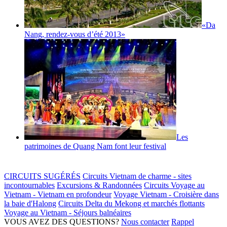
«Da
Nang, rendez-vous d’été 2013»
Les
patrimoines de Quang Nam font leur festival
CIRCUITS SUGÉRÉS
Circuits Vietnam de charme - sites
incontournables
Excursions & Randonnées
Circuits Voyage au
Vietnam - Vietnam en profondeur
Voyage Vietnam - Croisière dans
la baie d'Halong
Circuits Delta du Mekong et marchés flottants
Voyage au Vietnam - Séjours balnéaires
VOUS AVEZ DES QUESTIONS?
Nous contacter
Rappel