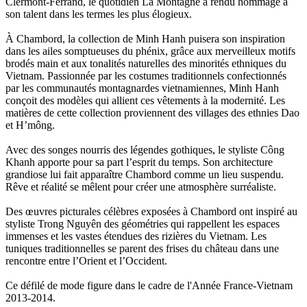
Clermont-Ferrand, le quotidien La Montagne a rendu hommage à
son talent dans les termes les plus élogieux.
À Chambord, la collection de Minh Hanh puisera son inspiration
dans les ailes somptueuses du phénix, grâce aux merveilleux motifs
brodés main et aux tonalités naturelles des minorités ethniques du
Vietnam. Passionnée par les costumes traditionnels confectionnés
par les communautés montagnardes vietnamiennes, Minh Hanh
conçoit des modèles qui allient ces vêtements à la modernité. Les
matières de cette collection proviennent des villages des ethnies Dao
et H’mông.
Avec des songes nourris des légendes gothiques, le styliste Công
Khanh apporte pour sa part l’esprit du temps. Son architecture
grandiose lui fait apparaître Chambord comme un lieu suspendu.
Rêve et réalité se mêlent pour créer une atmosphère surréaliste.
Des œuvres picturales célèbres exposées à Chambord ont inspiré au
styliste Trong Nguyên des géométries qui rappellent les espaces
immenses et les vastes étendues des rizières du Vietnam. Les
tuniques traditionnelles se parent des frises du château dans une
rencontre entre l’Orient et l’Occident.
Ce défilé de mode figure dans le cadre de l'Année France-Vietnam
2013-2014.