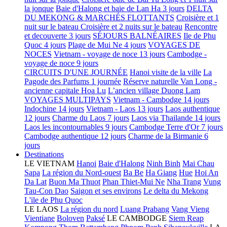
la jonque
Baie d'Halong et baie de Lan Ha 3 jours
DELTA
DU MEKONG & MARCHÉS FLOTTANTS
Croisière et 1
nuit sur le bateau
Croisière et 2 nuits sur le bateau
Rencontre
et decouverte 3 jours
SÉJOURS BALNÉAIRES
Ile de Phu
Quoc 4 jours
Plage de Mui Ne 4 jours
VOYAGES DE
NOCES
Vietnam - voyage de noce 13 jours
Cambodge -
voyage de noce 9 jours
CIRCUITS D'UNE JOURNÉE
Hanoi visite de la ville
La
Pagode des Parfums 1 journée
Réserve naturelle Van Long -
ancienne capitale Hoa Lu
L’ancien village Duong Lam
VOYAGES MULTIPAYS
Vietnam - Cambodge 14 jours
Indochine 14 jours
Vietnam - Laos 13 jours
Laos authentique
12 jours
Charme du Laos 7 jours
Laos via Thailande 14 jours
Laos les incontournables 9 jours
Cambodge Terre d'Or 7 jours
Cambodge authentique 12 jours
Charme de la Birmanie 6
jours
Destinations
LE VIETNAM
Hanoi
Baie d'Halong
Ninh Binh
Mai Chau
Sapa
La région du Nord-ouest
Ba Be
Ha Giang
Hue
Hoi An
Da Lat
Buon Ma Thuot
Phan Thiet-Mui Ne
Nha Trang
Vung
Tau-Con Dao
Saigon et ses environs
Le delta du Mekong
L'ile de Phu Quoc
LE LAOS
La région du nord
Luang Prabang
Vang Vieng
Vientiane
Boloven
Paksé
LE CAMBODGE
Siem Reap