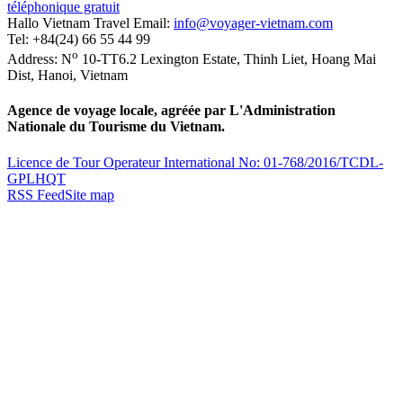
téléphonique gratuit
Hallo Vietnam Travel
Email:
info@voyager-vietnam.com
Tel:
+84(24) 66 55 44 99
o
Address:
N
10-TT6.2 Lexington Estate, Thinh Liet
,
Hoang Mai
Dist
,
Hanoi
,
Vietnam
Agence de voyage locale, agréée par L'Administration
Nationale du Tourisme du Vietnam.
Licence de Tour Operateur International No: 01-768/2016/TCDL-
GPLHQT
RSS Feed
Site map