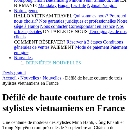
Kompong Thom
Battambang
Phnom Penh
Sihanoukville
LA
BIRMANIE
Mandalay
Bagan
Lac Inle
Ngapali
Yangon
Notre agence
HALLO VIETNAM TRAVEL
Qui sommes nous?
Pourquoi
nous choisir?
Nos garanties juridiques et professionelles
Notre
siège à Hanoi
Nous contacter
Correspondant en France
Nos
offres spéciales
ON PARLE DE NOUS
Témoignages de nos
clients
COMMENT RÉSERVER?
Réserver à 3 étapes
Conditions
générales de ventes
PAIEMENT
Mode de paiement
Paiement
en ligne
Nouvelles
DERNIÈRES NOUVELLES
Devis gratuit
Accueil
›
Nouvelles
›
Nouvelles
›
Défilé de haute couture de trois
stylistes vietnamiens en France
Défilé de haute couture de trois
stylistes vietnamiens en France
Une centaine de modèles des stylistes Minh Hanh, Công Khanh et
Trong Nguyên seront présentés le 7 septembre au Château de