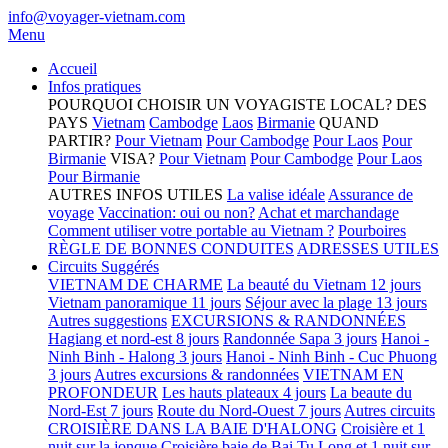
info@voyager-vietnam.com
Menu
Accueil
Infos pratiques
POURQUOI CHOISIR UN VOYAGISTE LOCAL?
DES
PAYS
Vietnam
Cambodge
Laos
Birmanie
QUAND
PARTIR?
Pour Vietnam
Pour Cambodge
Pour Laos
Pour
Birmanie
VISA?
Pour Vietnam
Pour Cambodge
Pour Laos
Pour Birmanie
AUTRES INFOS UTILES
La valise idéale
Assurance de
voyage
Vaccination: oui ou non?
Achat et marchandage
Comment utiliser votre portable au Vietnam ?
Pourboires
RÈGLE DE BONNES CONDUITES
ADRESSES UTILES
Circuits Suggérés
VIETNAM DE CHARME
La beauté du Vietnam 12 jours
Vietnam panoramique 11 jours
Séjour avec la plage 13 jours
Autres suggestions
EXCURSIONS & RANDONNÉES
Hagiang et nord-est 8 jours
Randonnée Sapa 3 jours
Hanoi -
Ninh Binh - Halong 3 jours
Hanoi - Ninh Binh - Cuc Phuong
3 jours
Autres excursions & randonnées
VIETNAM EN
PROFONDEUR
Les hauts plateaux 4 jours
La beaute du
Nord-Est 7 jours
Route du Nord-Ouest 7 jours
Autres circuits
CROISIÈRE DANS LA BAIE D'HALONG
Croisière et 1
nuit sur la jonque
Croisière baie de Bai Tu Long et 1 nuit sur