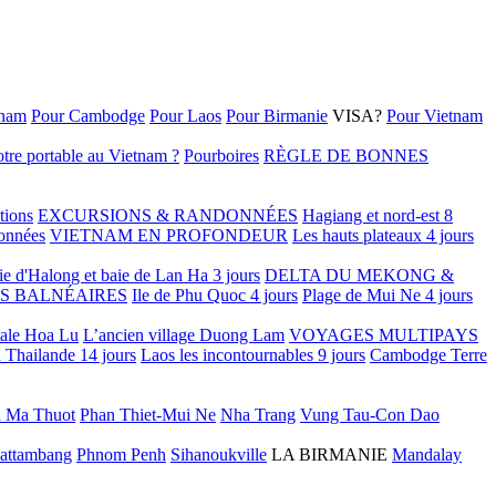
tnam
Pour Cambodge
Pour Laos
Pour Birmanie
VISA?
Pour Vietnam
tre portable au Vietnam ?
Pourboires
RÈGLE DE BONNES
tions
EXCURSIONS & RANDONNÉES
Hagiang et nord-est 8
onnées
VIETNAM EN PROFONDEUR
Les hauts plateaux 4 jours
ie d'Halong et baie de Lan Ha 3 jours
DELTA DU MEKONG &
S BALNÉAIRES
Ile de Phu Quoc 4 jours
Plage de Mui Ne 4 jours
tale Hoa Lu
L’ancien village Duong Lam
VOYAGES MULTIPAYS
 Thailande 14 jours
Laos les incontournables 9 jours
Cambodge Terre
 Ma Thuot
Phan Thiet-Mui Ne
Nha Trang
Vung Tau-Con Dao
attambang
Phnom Penh
Sihanoukville
LA BIRMANIE
Mandalay