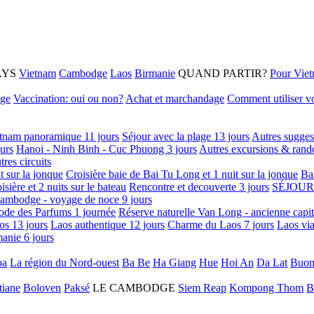
AYS
Vietnam
Cambodge
Laos
Birmanie
QUAND PARTIR?
Pour Vie
age
Vaccination: oui ou non?
Achat et marchandage
Comment utiliser vo
tnam panoramique 11 jours
Séjour avec la plage 13 jours
Autres sugges
urs
Hanoi - Ninh Binh - Cuc Phuong 3 jours
Autres excursions & rand
tres circuits
it sur la jonque
Croisière baie de Bai Tu Long et 1 nuit sur la jonque
Ba
isière et 2 nuits sur le bateau
Rencontre et decouverte 3 jours
SÉJOUR
ambodge - voyage de noce 9 jours
ode des Parfums 1 journée
Réserve naturelle Van Long - ancienne capi
os 13 jours
Laos authentique 12 jours
Charme du Laos 7 jours
Laos via
anie 6 jours
pa
La région du Nord-ouest
Ba Be
Ha Giang
Hue
Hoi An
Da Lat
Buon
tiane
Boloven
Paksé
LE CAMBODGE
Siem Reap
Kompong Thom
B