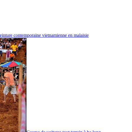
einture contemporaine vietnamienne en malaisie