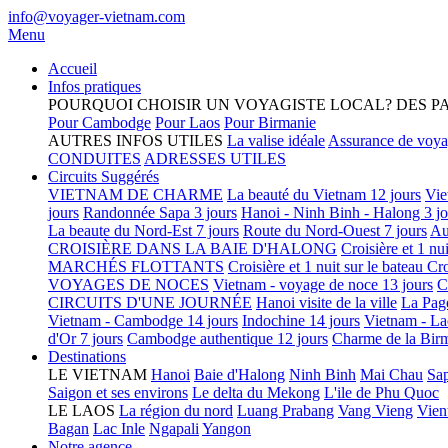
info@voyager-vietnam.com
Menu
Accueil
Infos pratiques
POURQUOI CHOISIR UN VOYAGISTE LOCAL?
DES P
Pour Cambodge
Pour Laos
Pour Birmanie
AUTRES INFOS UTILES
La valise idéale
Assurance de voy
CONDUITES
ADRESSES UTILES
Circuits Suggérés
VIETNAM DE CHARME
La beauté du Vietnam 12 jours
Vie
jours
Randonnée Sapa 3 jours
Hanoi - Ninh Binh - Halong 3 jo
La beaute du Nord-Est 7 jours
Route du Nord-Ouest 7 jours
Au
CROISIÈRE DANS LA BAIE D'HALONG
Croisière et 1 nu
MARCHÉS FLOTTANTS
Croisière et 1 nuit sur le bateau
Cro
VOYAGES DE NOCES
Vietnam - voyage de noce 13 jours
C
CIRCUITS D'UNE JOURNÉE
Hanoi visite de la ville
La Pag
Vietnam - Cambodge 14 jours
Indochine 14 jours
Vietnam - La
d'Or 7 jours
Cambodge authentique 12 jours
Charme de la Birm
Destinations
LE VIETNAM
Hanoi
Baie d'Halong
Ninh Binh
Mai Chau
Sa
Saigon et ses environs
Le delta du Mekong
L'ile de Phu Quoc
LE LAOS
La région du nord
Luang Prabang
Vang Vieng
Vien
Bagan
Lac Inle
Ngapali
Yangon
Notre agence