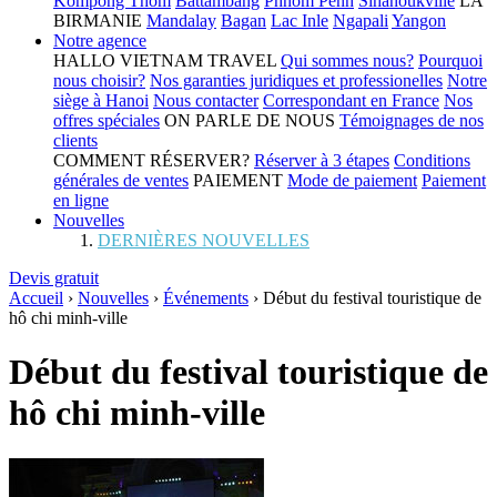
Kompong Thom
Battambang
Phnom Penh
Sihanoukville
LA
BIRMANIE
Mandalay
Bagan
Lac Inle
Ngapali
Yangon
Notre agence
HALLO VIETNAM TRAVEL
Qui sommes nous?
Pourquoi
nous choisir?
Nos garanties juridiques et professionelles
Notre
siège à Hanoi
Nous contacter
Correspondant en France
Nos
offres spéciales
ON PARLE DE NOUS
Témoignages de nos
clients
COMMENT RÉSERVER?
Réserver à 3 étapes
Conditions
générales de ventes
PAIEMENT
Mode de paiement
Paiement
en ligne
Nouvelles
DERNIÈRES NOUVELLES
Devis gratuit
Accueil
›
Nouvelles
›
Événements
›
Début du festival touristique de
hô chi minh-ville
Début du festival touristique de
hô chi minh-ville