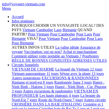
info@voyager-vietnam.com
Menu
Accueil
Infos pratiques
POURQUOI CHOISIR UN VOYAGISTE LOCAL?
DES
PAYS
Vietnam
Cambodge
Laos
Birmanie
QUAND
PARTIR?
Pour Vietnam
Pour Cambodge
Pour Laos
Pour
Birmanie
VISA?
Pour Vietnam
Pour Cambodge
Pour Laos
Pour Birmanie
AUTRES INFOS UTILES
La valise idéale
Assurance de
voyage
Vaccination: oui ou non?
Achat et marchandage
Comment utiliser votre portable au Vietnam ?
Pourboires
RÈGLE DE BONNES CONDUITES
ADRESSES UTILES
Circuits Suggérés
VIETNAM DE CHARME
La beauté du Vietnam 12 jours
Vietnam panoramique 11 jours
Séjour avec la plage 13 jours
Autres suggestions
EXCURSIONS & RANDONNÉES
Hagiang et nord-est 8 jours
Randonnée Sapa 3 jours
Hanoi -
Ninh Binh - Halong 3 jours
Hanoi - Ninh Binh - Cuc Phuong
3 jours
Autres excursions & randonnées
VIETNAM EN
PROFONDEUR
Les hauts plateaux 4 jours
La beaute du
Nord-Est 7 jours
Route du Nord-Ouest 7 jours
Autres circuits
CROISIÈRE DANS LA BAIE D'HALONG
Croisière et 1
nuit sur la jonque
Croisière baie de Bai Tu Long et 1 nuit sur