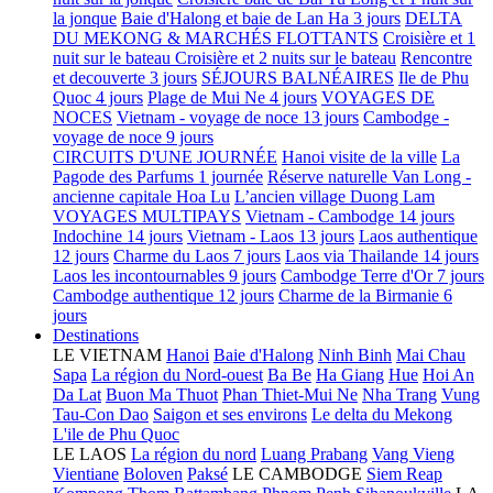
la jonque
Baie d'Halong et baie de Lan Ha 3 jours
DELTA
DU MEKONG & MARCHÉS FLOTTANTS
Croisière et 1
nuit sur le bateau
Croisière et 2 nuits sur le bateau
Rencontre
et decouverte 3 jours
SÉJOURS BALNÉAIRES
Ile de Phu
Quoc 4 jours
Plage de Mui Ne 4 jours
VOYAGES DE
NOCES
Vietnam - voyage de noce 13 jours
Cambodge -
voyage de noce 9 jours
CIRCUITS D'UNE JOURNÉE
Hanoi visite de la ville
La
Pagode des Parfums 1 journée
Réserve naturelle Van Long -
ancienne capitale Hoa Lu
L’ancien village Duong Lam
VOYAGES MULTIPAYS
Vietnam - Cambodge 14 jours
Indochine 14 jours
Vietnam - Laos 13 jours
Laos authentique
12 jours
Charme du Laos 7 jours
Laos via Thailande 14 jours
Laos les incontournables 9 jours
Cambodge Terre d'Or 7 jours
Cambodge authentique 12 jours
Charme de la Birmanie 6
jours
Destinations
LE VIETNAM
Hanoi
Baie d'Halong
Ninh Binh
Mai Chau
Sapa
La région du Nord-ouest
Ba Be
Ha Giang
Hue
Hoi An
Da Lat
Buon Ma Thuot
Phan Thiet-Mui Ne
Nha Trang
Vung
Tau-Con Dao
Saigon et ses environs
Le delta du Mekong
L'ile de Phu Quoc
LE LAOS
La région du nord
Luang Prabang
Vang Vieng
Vientiane
Boloven
Paksé
LE CAMBODGE
Siem Reap