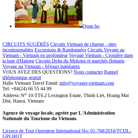
Quan ho
CIRCUITS SUGÉRÉS
Circuits Vietnam de charme - sites
incontournables
Excursions & Randonnées
Circuits Voyage au
Vietnam - Vietnam en profondeur
Voyage Vietnam - Croisière dans
la baie d'Halong
Circuits Delta du Mekong et marchés flottants
Voyage au Vietnam - Séjours balnéaires
VOUS AVEZ DES QUESTIONS?
Nous contacter
Rappel
téléphonique gratuit
Hallo Vietnam Travel
Email:
info@voyager-vietnam.com
Tel:
+84(24) 66 55 44 99
o
Address:
N
10-TT6.2 Lexington Estate, Thinh Liet
,
Hoang Mai
Dist
,
Hanoi
,
Vietnam
Agence de voyage locale, agréée par L'Administration
Nationale du Tourisme du Vietnam.
Licence de Tour Operateur International No: 01-768/2016/TCDL-
GPLHQT