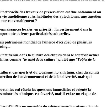
s, l'inefficacité des travaux de préservation est due notamment au
 la vie quotidienne et les habitudes des autochtones. une question
assumer convenablement ?
connaissances locales. en priorité : l'investissement dans la
portante de leurs particularités culturelles.
 au patrimoine mondial de l'unesco d'ici 2020 de plusieurs
nùng...
ntervenus dans la culture des ethnies dans le contexte actuel.
 ethnies comme
"le sujet de la culture"
plutôt que
"l'objet de la
culture, des sports et du tourisme, hô anh tuân, chef du comité
tection de l'environnement et de la biodiversité, mais qui
rtantes ont résolu les questions immédiates et orienté la
s minorités ethniques est favorisé, mais il existe un risque de
 est d'édifier un ensemble de critères pour la préservation de