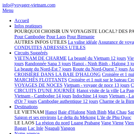
info@voyager-vietnam.com
Menu
Accueil
Infos pratiques
POURQUOI CHOISIR UN VOYAGISTE LOCAL?
DES P
Pour Cambodge
Pour Laos
Pour Birmanie
AUTRES INFOS UTILES
La valise idéale
Assurance de voy
CONDUITES
ADRESSES UTILES
Circuits Suggérés
VIETNAM DE CHARME
La beauté du Vietnam 12 jours
Vie
jours
Randonnée Sapa 3 jours
Hanoi - Ninh Binh - Halong 3 jo
La beaute du Nord-Est 7 jours
Route du Nord-Ouest 7 jours
Au
CROISIÈRE DANS LA BAIE D'HALONG
Croisière et 1 nu
MARCHÉS FLOTTANTS
Croisière et 1 nuit sur le bateau
Cro
VOYAGES DE NOCES
Vietnam - voyage de noce 13 jours
C
CIRCUITS D'UNE JOURNÉE
Hanoi visite de la ville
La Pag
Vietnam - Cambodge 14 jours
Indochine 14 jours
Vietnam - La
d'Or 7 jours
Cambodge authentique 12 jours
Charme de la Birm
Destinations
LE VIETNAM
Hanoi
Baie d'Halong
Ninh Binh
Mai Chau
Sa
Saigon et ses environs
Le delta du Mekong
L'ile de Phu Quoc
LE LAOS
La région du nord
Luang Prabang
Vang Vieng
Vien
Bagan
Lac Inle
Ngapali
Yangon
Notre agence