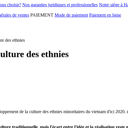
ous choisir?
Nos garanties juridiques et professionelles
Notre siège à H
érales de ventes
PAIEMENT
Mode de paiement
Paiement en ligne
ure des ethnies
ulture des ethnies
loppement de la culture des ethnies minoritaires du vietnam d'ici 2020. él
ture traditionnelle. mais l'écart entre l'idée et la réalisation rest