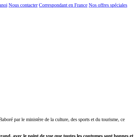
anoi
Nous contacter
Correspondant en France
Nos offres spéciales
aboré par le ministère de la culture, des sports et du tourisme, ce
e grand. avec le point de vue que toutes les coutumes sont bonnes et