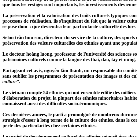
que tous les vestiges sont importants, les investissements deviennen
La préservation et la valorisation des traits culturels typiques con
processus de réalisation. ils s'inquiètent du fait que la valeur cu
se pose donc : que deviendra leur particularité culturelle dès lo
Selon trân huu son, directeur du service de la culture, des sports e
préservation des valeurs culturelles des ethnies ayant une populati
Le docteur hoàng luong, professeur de l'université des sciences so
patrimoines culturels comme la langue des thai, dao, tày et nùng, la
Partageant cet avis, nguyên lâm thành, un responsable du comité 
sans oublier les programmes de présentation des images et des cult
culture".
Le vietnam compte 54 ethnies qui ont ensemble édifié des milliers 
d'élaboration du projet. la plupart des ethnies minoritaires habit
connaissent aussi des difficultés socio-économiques.
Ces dernières années, le parti a promulgué de nombreux documents
stratégie d'essor à long terme de la culture des ethnies. dans le co
perte des particularités chez certaines ethnies.
Le projet de développement culturel des ethnies minoritaires du vi