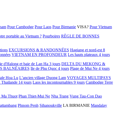
tnam
Pour Cambodge
Pour Laos
Pour Birmanie
VISA?
Pour Vietnam
tre portable au Vietnam ?
Pourboires
RÈGLE DE BONNES
tions
EXCURSIONS & RANDONNÉES
Hagiang et nord-est 8
onnées
VIETNAM EN PROFONDEUR
Les hauts plateaux 4 jours
ie d'Halong et baie de Lan Ha 3 jours
DELTA DU MEKONG &
S BALNÉAIRES
Ile de Phu Quoc 4 jours
Plage de Mui Ne 4 jours
tale Hoa Lu
L’ancien village Duong Lam
VOYAGES MULTIPAYS
 Thailande 14 jours
Laos les incontournables 9 jours
Cambodge Terre
 Ma Thuot
Phan Thiet-Mui Ne
Nha Trang
Vung Tau-Con Dao
attambang
Phnom Penh
Sihanoukville
LA BIRMANIE
Mandalay