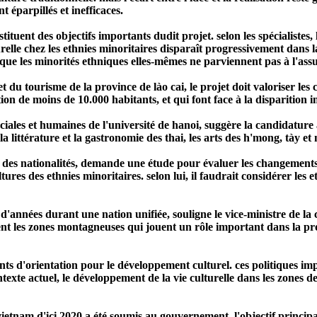
t éparpillés et inefficaces.
stituent des objectifs importants dudit projet. selon les spécialiste
lturelle chez les ethnies minoritaires disparaît progressivement dans
rs que les minorités ethniques elles-mêmes ne parviennent pas à l'
t du tourisme de la province de lào cai, le projet doit valoriser les 
on de moins de 10.000 habitants, et qui font face à la disparition im
ciales et humaines de l'université de hanoi, suggère la candidature
 littérature et la gastronomie des thai, les arts des h'mong, tày et 
des nationalités, demande une étude pour évaluer les changements i
ures des ethnies minoritaires. selon lui, il faudrait considérer les
d'années durant une nation unifiée, souligne le vice-ministre de la 
ent les zones montagneuses qui jouent un rôle important dans la pro
 d'orientation pour le développement culturel. ces politiques impo
ntexte actuel, le développement de la vie culturelle dans les zones de
etnam d'ici 2020 a été soumis au gouvernement. l'objectif principal