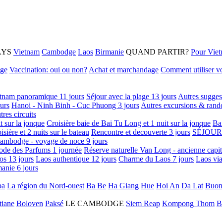
AYS
Vietnam
Cambodge
Laos
Birmanie
QUAND PARTIR?
Pour Vie
age
Vaccination: oui ou non?
Achat et marchandage
Comment utiliser vo
tnam panoramique 11 jours
Séjour avec la plage 13 jours
Autres sugges
urs
Hanoi - Ninh Binh - Cuc Phuong 3 jours
Autres excursions & rand
tres circuits
it sur la jonque
Croisière baie de Bai Tu Long et 1 nuit sur la jonque
Ba
isière et 2 nuits sur le bateau
Rencontre et decouverte 3 jours
SÉJOUR
ambodge - voyage de noce 9 jours
ode des Parfums 1 journée
Réserve naturelle Van Long - ancienne capi
os 13 jours
Laos authentique 12 jours
Charme du Laos 7 jours
Laos via
anie 6 jours
pa
La région du Nord-ouest
Ba Be
Ha Giang
Hue
Hoi An
Da Lat
Buon
tiane
Boloven
Paksé
LE CAMBODGE
Siem Reap
Kompong Thom
B