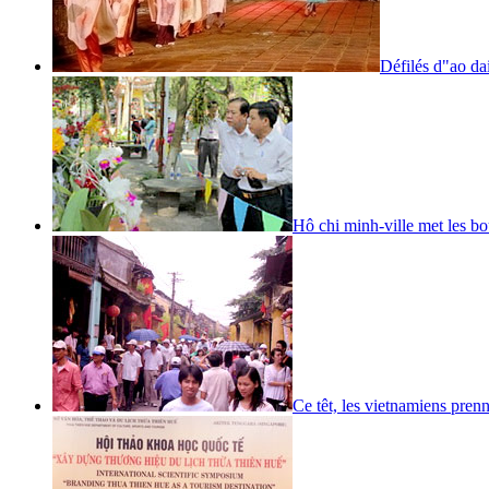
Défilés d"ao da
Hô chi minh-ville met les b
Ce têt, les vietnamiens prenn