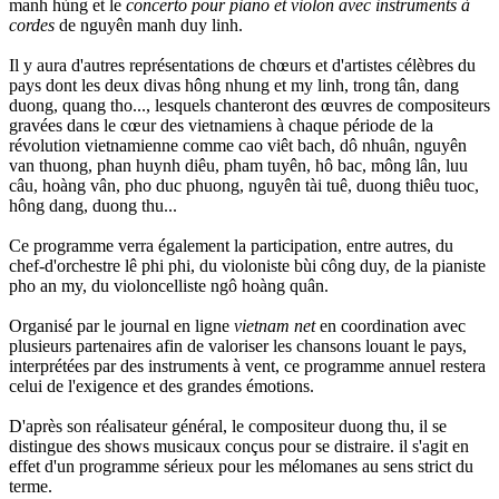
manh hùng et le
concerto pour piano et violon avec instruments à
cordes
de nguyên manh duy linh.
Il y aura d'autres représentations de chœurs et d'artistes célèbres du
pays dont les deux divas hông nhung et my linh, trong tân, dang
duong, quang tho..., lesquels chanteront des œuvres de compositeurs
gravées dans le cœur des vietnamiens à chaque période de la
révolution vietnamienne comme cao viêt bach, dô nhuân, nguyên
van thuong, phan huynh diêu, pham tuyên, hô bac, mông lân, luu
câu, hoàng vân, pho duc phuong, nguyên tài tuê, duong thiêu tuoc,
hông dang, duong thu...
Ce programme verra également la participation, entre autres, du
chef-d'orchestre lê phi phi, du violoniste bùi công duy, de la pianiste
pho an my, du violoncelliste ngô hoàng quân.
Organisé par le journal en ligne
vietnam net
en coordination avec
plusieurs partenaires afin de valoriser les chansons louant le pays,
interprétées par des instruments à vent, ce programme annuel restera
celui de l'exigence et des grandes émotions.
D'après son réalisateur général, le compositeur duong thu, il se
distingue des shows musicaux conçus pour se distraire. il s'agit en
effet d'un programme sérieux pour les mélomanes au sens strict du
terme.