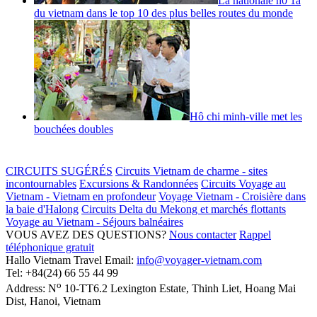
La nationale n0 1a
du vietnam dans le top 10 des plus belles routes du monde
Hô chi minh-ville met les
bouchées doubles
CIRCUITS SUGÉRÉS
Circuits Vietnam de charme - sites
incontournables
Excursions & Randonnées
Circuits Voyage au
Vietnam - Vietnam en profondeur
Voyage Vietnam - Croisière dans
la baie d'Halong
Circuits Delta du Mekong et marchés flottants
Voyage au Vietnam - Séjours balnéaires
VOUS AVEZ DES QUESTIONS?
Nous contacter
Rappel
téléphonique gratuit
Hallo Vietnam Travel
Email:
info@voyager-vietnam.com
Tel:
+84(24) 66 55 44 99
o
Address:
N
10-TT6.2 Lexington Estate, Thinh Liet
,
Hoang Mai
Dist
,
Hanoi
,
Vietnam