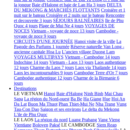
la jonque
Baie d'Halong et baie de Lan Ha 3 jours
DELTA
DU MEKONG & MARCHÉS FLOTTANTS
Croisière et 1
nuit sur le bateau
Croisière et 2 nuits sur le bateau
Rencontre
et decouverte 3 jours
SÉJOURS BALNÉAIRES
Ile de Phu
Quoc 4 jours
Plage de Mui Ne 4 jours
VOYAGES DE
NOCES
Vietnam - voyage de noce 13 jours
Cambodge -
voyage de noce 9 jours
CIRCUITS D'UNE JOURNÉE
Hanoi visite de la ville
La
Pagode des Parfums 1 journée
Réserve naturelle Van Long -
ancienne capitale Hoa Lu
L’ancien village Duong Lam
VOYAGES MULTIPAYS
Vietnam - Cambodge 14 jours
Indochine 14 jours
Vietnam - Laos 13 jours
Laos authentique
12 jours
Charme du Laos 7 jours
Laos via Thailande 14 jours
Laos les incontournables 9 jours
Cambodge Terre d'Or 7 jours
Cambodge authentique 12 jours
Charme de la Birmanie 6
jours
Destinations
LE VIETNAM
Hanoi
Baie d'Halong
Ninh Binh
Mai Chau
Sapa
La région du Nord-ouest
Ba Be
Ha Giang
Hue
Hoi An
Da Lat
Buon Ma Thuot
Phan Thiet-Mui Ne
Nha Trang
Vung
Tau-Con Dao
Saigon et ses environs
Le delta du Mekong
L'ile de Phu Quoc
LE LAOS
La région du nord
Luang Prabang
Vang Vieng
Vientiane
Boloven
Paksé
LE CAMBODGE
Siem Reap