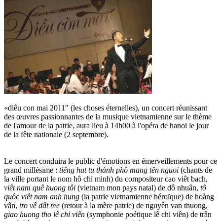
«diêu con mai 2011" (les choses éternelles), un concert réunissant
des œuvres passionnantes de la musique vietnamienne sur le thème
de l'amour de la patrie, aura lieu à 14h00 à l'opéra de hanoi le jour
de la fête nationale (2 septembre).
Le concert conduira le public d'émotions en émerveillements pour ce
grand millésime :
tiêng hat tu thành phô mang tên nguoi
(chants de
la ville portant le nom hô chi minh) du compositeur cao viêt bach,
viêt nam quê huong tôi
(vietnam mon pays natal) de dô nhuân,
tô
quôc viêt nam anh hung
(la patrie vietnamienne héroïque) de hoàng
vân,
tro vê dât me
(retour à la mère patrie) de nguyên van thuong,
giao huong tho lê chi viên
(symphonie poétique lê chi viên) de trân