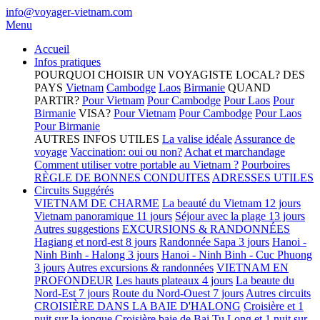
info@voyager-vietnam.com
Menu
Accueil
Infos pratiques
POURQUOI CHOISIR UN VOYAGISTE LOCAL?
DES
PAYS
Vietnam
Cambodge
Laos
Birmanie
QUAND
PARTIR?
Pour Vietnam
Pour Cambodge
Pour Laos
Pour
Birmanie
VISA?
Pour Vietnam
Pour Cambodge
Pour Laos
Pour Birmanie
AUTRES INFOS UTILES
La valise idéale
Assurance de
voyage
Vaccination: oui ou non?
Achat et marchandage
Comment utiliser votre portable au Vietnam ?
Pourboires
RÈGLE DE BONNES CONDUITES
ADRESSES UTILES
Circuits Suggérés
VIETNAM DE CHARME
La beauté du Vietnam 12 jours
Vietnam panoramique 11 jours
Séjour avec la plage 13 jours
Autres suggestions
EXCURSIONS & RANDONNÉES
Hagiang et nord-est 8 jours
Randonnée Sapa 3 jours
Hanoi -
Ninh Binh - Halong 3 jours
Hanoi - Ninh Binh - Cuc Phuong
3 jours
Autres excursions & randonnées
VIETNAM EN
PROFONDEUR
Les hauts plateaux 4 jours
La beaute du
Nord-Est 7 jours
Route du Nord-Ouest 7 jours
Autres circuits
CROISIÈRE DANS LA BAIE D'HALONG
Croisière et 1
nuit sur la jonque
Croisière baie de Bai Tu Long et 1 nuit sur