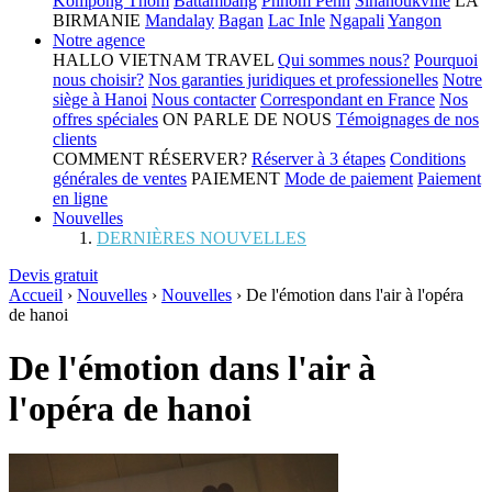
Kompong Thom
Battambang
Phnom Penh
Sihanoukville
LA
BIRMANIE
Mandalay
Bagan
Lac Inle
Ngapali
Yangon
Notre agence
HALLO VIETNAM TRAVEL
Qui sommes nous?
Pourquoi
nous choisir?
Nos garanties juridiques et professionelles
Notre
siège à Hanoi
Nous contacter
Correspondant en France
Nos
offres spéciales
ON PARLE DE NOUS
Témoignages de nos
clients
COMMENT RÉSERVER?
Réserver à 3 étapes
Conditions
générales de ventes
PAIEMENT
Mode de paiement
Paiement
en ligne
Nouvelles
DERNIÈRES NOUVELLES
Devis gratuit
Accueil
›
Nouvelles
›
Nouvelles
›
De l'émotion dans l'air à l'opéra
de hanoi
De l'émotion dans l'air à
l'opéra de hanoi