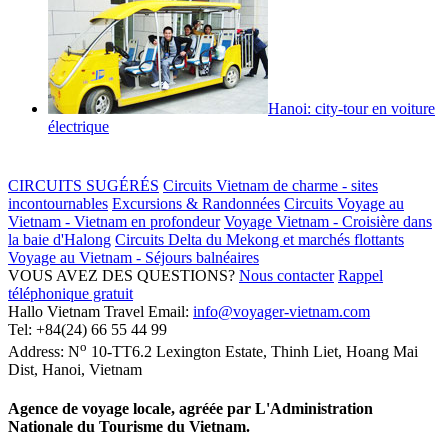
Hanoi: city-tour en voiture
électrique
CIRCUITS SUGÉRÉS
Circuits Vietnam de charme - sites
incontournables
Excursions & Randonnées
Circuits Voyage au
Vietnam - Vietnam en profondeur
Voyage Vietnam - Croisière dans
la baie d'Halong
Circuits Delta du Mekong et marchés flottants
Voyage au Vietnam - Séjours balnéaires
VOUS AVEZ DES QUESTIONS?
Nous contacter
Rappel
téléphonique gratuit
Hallo Vietnam Travel
Email:
info@voyager-vietnam.com
Tel:
+84(24) 66 55 44 99
o
Address:
N
10-TT6.2 Lexington Estate, Thinh Liet
,
Hoang Mai
Dist
,
Hanoi
,
Vietnam
Agence de voyage locale, agréée par L'Administration
Nationale du Tourisme du Vietnam.