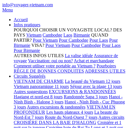
info@voyager-vietnam.com
Menu
Accueil
Infos pratiques
POURQUOI CHOISIR UN VOYAGISTE LOCAL?
DES
PAYS
Vietnam
Cambodge
Laos
Birmanie
QUAND
PARTIR?
Pour Vietnam
Pour Cambodge
Pour Laos
Pour
Birmanie
VISA?
Pour Vietnam
Pour Cambodge
Pour Laos
Pour Birmanie
AUTRES INFOS UTILES
La valise idéale
Assurance de
voyage
Vaccination: oui ou non?
Achat et marchandage
Comment utiliser votre portable au Vietnam ?
Pourboires
RÈGLE DE BONNES CONDUITES
ADRESSES UTILES
Circuits Suggérés
VIETNAM DE CHARME
La beauté du Vietnam 12 jours
Vietnam panoramique 11 jours
Séjour avec la plage 13 jours
Autres suggestions
EXCURSIONS & RANDONNÉES
Hagiang et nord-est 8 jours
Randonnée Sapa 3 jours
Hanoi -
Ninh Binh - Halong 3 jours
Hanoi - Ninh Binh - Cuc Phuong
3 jours
Autres excursions & randonnées
VIETNAM EN
PROFONDEUR
Les hauts plateaux 4 jours
La beaute du
Nord-Est 7 jours
Route du Nord-Ouest 7 jours
Autres circuits
CROISIÈRE DANS LA BAIE D'HALONG
Croisière et 1
nuit sur la jonque
Croisière baie de Bai Tu Long et 1 nuit sur