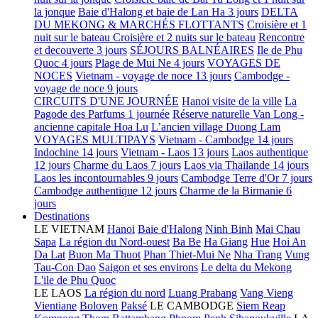
la jonque
Baie d'Halong et baie de Lan Ha 3 jours
DELTA
DU MEKONG & MARCHÉS FLOTTANTS
Croisière et 1
nuit sur le bateau
Croisière et 2 nuits sur le bateau
Rencontre
et decouverte 3 jours
SÉJOURS BALNÉAIRES
Ile de Phu
Quoc 4 jours
Plage de Mui Ne 4 jours
VOYAGES DE
NOCES
Vietnam - voyage de noce 13 jours
Cambodge -
voyage de noce 9 jours
CIRCUITS D'UNE JOURNÉE
Hanoi visite de la ville
La
Pagode des Parfums 1 journée
Réserve naturelle Van Long -
ancienne capitale Hoa Lu
L’ancien village Duong Lam
VOYAGES MULTIPAYS
Vietnam - Cambodge 14 jours
Indochine 14 jours
Vietnam - Laos 13 jours
Laos authentique
12 jours
Charme du Laos 7 jours
Laos via Thailande 14 jours
Laos les incontournables 9 jours
Cambodge Terre d'Or 7 jours
Cambodge authentique 12 jours
Charme de la Birmanie 6
jours
Destinations
LE VIETNAM
Hanoi
Baie d'Halong
Ninh Binh
Mai Chau
Sapa
La région du Nord-ouest
Ba Be
Ha Giang
Hue
Hoi An
Da Lat
Buon Ma Thuot
Phan Thiet-Mui Ne
Nha Trang
Vung
Tau-Con Dao
Saigon et ses environs
Le delta du Mekong
L'ile de Phu Quoc
LE LAOS
La région du nord
Luang Prabang
Vang Vieng
Vientiane
Boloven
Paksé
LE CAMBODGE
Siem Reap