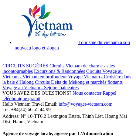
Tourisme du vietnam a son
nouveau logo et slogan
CIRCUITS SUGÉRÉS
Circuits Vietnam de charme - sites
incontournables
Excursions & Randonnées
Circuits Voyage au
Vietnam - Vietnam en profondeur
Voyage Vietnam - Croisière dans
la baie d'Halong
Circuits Delta du Mekong et marchés flottants
Voyage au Vietnam - Séjours balnéaires
VOUS AVEZ DES QUESTIONS?
Nous contacter
Rappel
téléphonique gratuit
Hallo Vietnam Travel
Email:
info@voyager-vietnam.com
Tel:
+84(24) 66 55 44 99
o
Address:
N
10-TT6.2 Lexington Estate, Thinh Liet
,
Hoang Mai
Dist
,
Hanoi
,
Vietnam
Agence de voyage locale, agréée par L'Administration