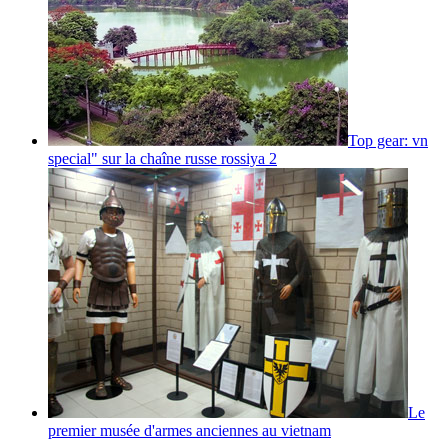
Top gear: vn
special" sur la chaîne russe rossiya 2
Le
premier musée d'armes anciennes au vietnam