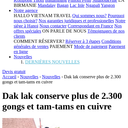
Kompong Thom
Battambang
Phnom Penh
Sihanoukville
LA
BIRMANIE
Mandalay
Bagan
Lac Inle
Ngapali
Yangon
Notre agence
HALLO VIETNAM TRAVEL
Qui sommes nous?
Pourquoi
nous choisir?
Nos garanties juridiques et professionelles
Notre
siège à Hanoi
Nous contacter
Correspondant en France
Nos
offres spéciales
ON PARLE DE NOUS
Témoignages de nos
clients
COMMENT RÉSERVER?
Réserver à 3 étapes
Conditions
générales de ventes
PAIEMENT
Mode de paiement
Paiement
en ligne
Nouvelles
DERNIÈRES NOUVELLES
Devis gratuit
Accueil
›
Nouvelles
›
Nouvelles
›
Dak lak conserve plus de 2.300
gongs et tam-tams en cuivre
Dak lak conserve plus de 2.300
gongs et tam-tams en cuivre