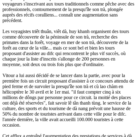
voyageurs s'inscrivant aux tours traditionnels comme pêche avec des
professionnels, contournement de la presqu'île son trà, plongée
auprès des récifs coralliens... connaît une augmentation sans
précédent.
Les voyagistes triêt thuân, viêt dà, huy khanh organisent des tours
comme découverte de la péninsule de son trà, recherche des
primates dans la forêt, voyage en mer de son trà, découverte de la
forêt au cœur de la ville... mais ce sont bel et bien les tours
proposant d'assister au difc qui rencontrent le plus vif succès, où
chaque jour la liste d'inscrits s'allonge de 200 personnes en
moyenne, soit deux ou trois fois plus que d'ordinaire.
Vitour a lui aussi décidé de se lancer dans la partie, avec pour la
première fois un circuit proposant d'assister à ce concours attendu de
pied ferme et de survoler la presqu'île son trà et cù lao chàm en
hélicoptère le 30 avril et le 1er mai. "il faut compter cinq à six
millions de dôngs par personne pour ce circuit. la moitié des places
ont déjà été réservées", fait savoir lê tân thanh tùng. le service de la
culture, des sports et du tourisme de dà nang prévoit une hausse de
50% du nombre de touristes arrivant dans cette ville pour le difc.
l'année dernière, la ville avait accueilli 100.000 touristes à cette
occasion.
Cet afflux a entraîné l'augmentation des prestations de services à dà