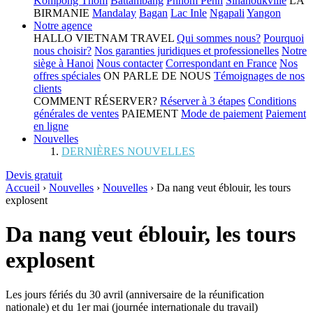
Kompong Thom
Battambang
Phnom Penh
Sihanoukville
LA
BIRMANIE
Mandalay
Bagan
Lac Inle
Ngapali
Yangon
Notre agence
HALLO VIETNAM TRAVEL
Qui sommes nous?
Pourquoi
nous choisir?
Nos garanties juridiques et professionelles
Notre
siège à Hanoi
Nous contacter
Correspondant en France
Nos
offres spéciales
ON PARLE DE NOUS
Témoignages de nos
clients
COMMENT RÉSERVER?
Réserver à 3 étapes
Conditions
générales de ventes
PAIEMENT
Mode de paiement
Paiement
en ligne
Nouvelles
DERNIÈRES NOUVELLES
Devis gratuit
Accueil
›
Nouvelles
›
Nouvelles
›
Da nang veut éblouir, les tours
explosent
Da nang veut éblouir, les tours
explosent
Les jours fériés du 30 avril (anniversaire de la réunification
nationale) et du 1er mai (journée internationale du travail)