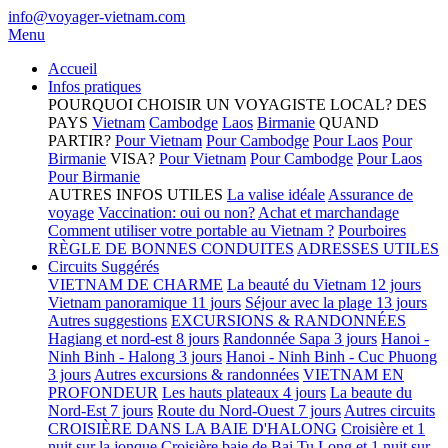
info@voyager-vietnam.com
Menu
Accueil
Infos pratiques
POURQUOI CHOISIR UN VOYAGISTE LOCAL?
DES
PAYS
Vietnam
Cambodge
Laos
Birmanie
QUAND
PARTIR?
Pour Vietnam
Pour Cambodge
Pour Laos
Pour
Birmanie
VISA?
Pour Vietnam
Pour Cambodge
Pour Laos
Pour Birmanie
AUTRES INFOS UTILES
La valise idéale
Assurance de
voyage
Vaccination: oui ou non?
Achat et marchandage
Comment utiliser votre portable au Vietnam ?
Pourboires
RÈGLE DE BONNES CONDUITES
ADRESSES UTILES
Circuits Suggérés
VIETNAM DE CHARME
La beauté du Vietnam 12 jours
Vietnam panoramique 11 jours
Séjour avec la plage 13 jours
Autres suggestions
EXCURSIONS & RANDONNÉES
Hagiang et nord-est 8 jours
Randonnée Sapa 3 jours
Hanoi -
Ninh Binh - Halong 3 jours
Hanoi - Ninh Binh - Cuc Phuong
3 jours
Autres excursions & randonnées
VIETNAM EN
PROFONDEUR
Les hauts plateaux 4 jours
La beaute du
Nord-Est 7 jours
Route du Nord-Ouest 7 jours
Autres circuits
CROISIÈRE DANS LA BAIE D'HALONG
Croisière et 1
nuit sur la jonque
Croisière baie de Bai Tu Long et 1 nuit sur