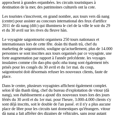
approchent à grandes enjambées. les circuits touristiques à
destination de la mer, des patrimoines culturels ont la cote.
Les touristes s'inscrivent, en grand nombre, aux tours vers dà nang
(centre) pour assister au concours international des feux d'artifice
2011 de dà nang (difc) qui illuminera le ciel de la ville le soir du 29
et du 30 avril sur les rives du fleuve hàn.
Le voyagiste saigontourist organisera 250 tours nationaux et
internationaux lors de cette fête. doàn thi thanh trà, chef du
marketing de saigontourist, souligne qu'actuellement, plus de 14.000
personnes se sont inscrites aux tours organisés par ce voyagiste, une
forte augmentation par rapport à l'année précédente. les voyages
insulaires comme côn dao-phu quôc-nha trang sont également très
prisés pour les congés du 30 avril et du 1er mai. du coup,
saigontourist doit désormais refuser les nouveaux clients, faute de
place.
Dans le centre, plusieurs voyagistes affichent également complet.
selon lê tân thanh tùng, chef du bureau d'exploitation de vitour (dà
nang), son établissement a ajouté dix nouveaux tours lors des jours
fériés du 30 avril et du 1er mai. pour l'heure, 3.000-4.000 clients s'y
sont déjà inscrits, soit le double de l'an passé. et il n'y a plus aucune
place de libre pour les circuits tant domestiques qu'étrangers. vitour
dà nang a fait affréter des dizaines de véhicules, sans pour autant