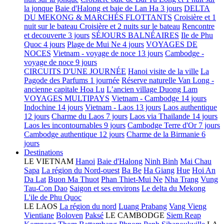
la jonque
Baie d'Halong et baie de Lan Ha 3 jours
DELTA
DU MEKONG & MARCHÉS FLOTTANTS
Croisière et 1
nuit sur le bateau
Croisière et 2 nuits sur le bateau
Rencontre
et decouverte 3 jours
SÉJOURS BALNÉAIRES
Ile de Phu
Quoc 4 jours
Plage de Mui Ne 4 jours
VOYAGES DE
NOCES
Vietnam - voyage de noce 13 jours
Cambodge -
voyage de noce 9 jours
CIRCUITS D'UNE JOURNÉE
Hanoi visite de la ville
La
Pagode des Parfums 1 journée
Réserve naturelle Van Long -
ancienne capitale Hoa Lu
L’ancien village Duong Lam
VOYAGES MULTIPAYS
Vietnam - Cambodge 14 jours
Indochine 14 jours
Vietnam - Laos 13 jours
Laos authentique
12 jours
Charme du Laos 7 jours
Laos via Thailande 14 jours
Laos les incontournables 9 jours
Cambodge Terre d'Or 7 jours
Cambodge authentique 12 jours
Charme de la Birmanie 6
jours
Destinations
LE VIETNAM
Hanoi
Baie d'Halong
Ninh Binh
Mai Chau
Sapa
La région du Nord-ouest
Ba Be
Ha Giang
Hue
Hoi An
Da Lat
Buon Ma Thuot
Phan Thiet-Mui Ne
Nha Trang
Vung
Tau-Con Dao
Saigon et ses environs
Le delta du Mekong
L'ile de Phu Quoc
LE LAOS
La région du nord
Luang Prabang
Vang Vieng
Vientiane
Boloven
Paksé
LE CAMBODGE
Siem Reap