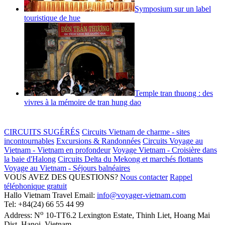
Symposium sur un label
touristique de hue
Temple tran thuong : des
vivres à la mémoire de tran hung dao
CIRCUITS SUGÉRÉS
Circuits Vietnam de charme - sites
incontournables
Excursions & Randonnées
Circuits Voyage au
Vietnam - Vietnam en profondeur
Voyage Vietnam - Croisière dans
la baie d'Halong
Circuits Delta du Mekong et marchés flottants
Voyage au Vietnam - Séjours balnéaires
VOUS AVEZ DES QUESTIONS?
Nous contacter
Rappel
téléphonique gratuit
Hallo Vietnam Travel
Email:
info@voyager-vietnam.com
Tel:
+84(24) 66 55 44 99
o
Address:
N
10-TT6.2 Lexington Estate, Thinh Liet
,
Hoang Mai
Dist
,
Hanoi
,
Vietnam