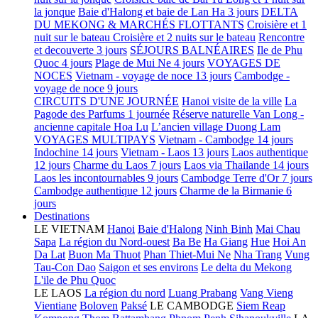
la jonque
Baie d'Halong et baie de Lan Ha 3 jours
DELTA
DU MEKONG & MARCHÉS FLOTTANTS
Croisière et 1
nuit sur le bateau
Croisière et 2 nuits sur le bateau
Rencontre
et decouverte 3 jours
SÉJOURS BALNÉAIRES
Ile de Phu
Quoc 4 jours
Plage de Mui Ne 4 jours
VOYAGES DE
NOCES
Vietnam - voyage de noce 13 jours
Cambodge -
voyage de noce 9 jours
CIRCUITS D'UNE JOURNÉE
Hanoi visite de la ville
La
Pagode des Parfums 1 journée
Réserve naturelle Van Long -
ancienne capitale Hoa Lu
L’ancien village Duong Lam
VOYAGES MULTIPAYS
Vietnam - Cambodge 14 jours
Indochine 14 jours
Vietnam - Laos 13 jours
Laos authentique
12 jours
Charme du Laos 7 jours
Laos via Thailande 14 jours
Laos les incontournables 9 jours
Cambodge Terre d'Or 7 jours
Cambodge authentique 12 jours
Charme de la Birmanie 6
jours
Destinations
LE VIETNAM
Hanoi
Baie d'Halong
Ninh Binh
Mai Chau
Sapa
La région du Nord-ouest
Ba Be
Ha Giang
Hue
Hoi An
Da Lat
Buon Ma Thuot
Phan Thiet-Mui Ne
Nha Trang
Vung
Tau-Con Dao
Saigon et ses environs
Le delta du Mekong
L'ile de Phu Quoc
LE LAOS
La région du nord
Luang Prabang
Vang Vieng
Vientiane
Boloven
Paksé
LE CAMBODGE
Siem Reap