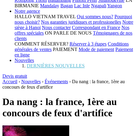
Kompong Thom
Battambang
Phnom Penh
Sihanoukville
LA
BIRMANIE
Mandalay
Bagan
Lac Inle
Ngapali
Yangon
Notre agence
HALLO VIETNAM TRAVEL
Qui sommes nous?
Pourquoi
nous choisir?
Nos garanties juridiques et professionelles
Notre
siège à Hanoi
Nous contacter
Correspondant en France
Nos
offres spéciales
ON PARLE DE NOUS
Témoignages de nos
clients
COMMENT RÉSERVER?
Réserver à 3 étapes
Conditions
générales de ventes
PAIEMENT
Mode de paiement
Paiement
en ligne
Nouvelles
DERNIÈRES NOUVELLES
Devis gratuit
Accueil
›
Nouvelles
›
Événements
›
Da nang : la france, 1ère au
concours de feux d'artifice
Da nang : la france, 1ère au
concours de feux d'artifice