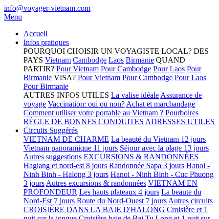
info@voyager-vietnam.com
Menu
Accueil
Infos pratiques
POURQUOI CHOISIR UN VOYAGISTE LOCAL?
DES
PAYS
Vietnam
Cambodge
Laos
Birmanie
QUAND
PARTIR?
Pour Vietnam
Pour Cambodge
Pour Laos
Pour
Birmanie
VISA?
Pour Vietnam
Pour Cambodge
Pour Laos
Pour Birmanie
AUTRES INFOS UTILES
La valise idéale
Assurance de
voyage
Vaccination: oui ou non?
Achat et marchandage
Comment utiliser votre portable au Vietnam ?
Pourboires
RÈGLE DE BONNES CONDUITES
ADRESSES UTILES
Circuits Suggérés
VIETNAM DE CHARME
La beauté du Vietnam 12 jours
Vietnam panoramique 11 jours
Séjour avec la plage 13 jours
Autres suggestions
EXCURSIONS & RANDONNÉES
Hagiang et nord-est 8 jours
Randonnée Sapa 3 jours
Hanoi -
Ninh Binh - Halong 3 jours
Hanoi - Ninh Binh - Cuc Phuong
3 jours
Autres excursions & randonnées
VIETNAM EN
PROFONDEUR
Les hauts plateaux 4 jours
La beaute du
Nord-Est 7 jours
Route du Nord-Ouest 7 jours
Autres circuits
CROISIÈRE DANS LA BAIE D'HALONG
Croisière et 1
nuit sur la jonque
Croisière baie de Bai Tu Long et 1 nuit sur