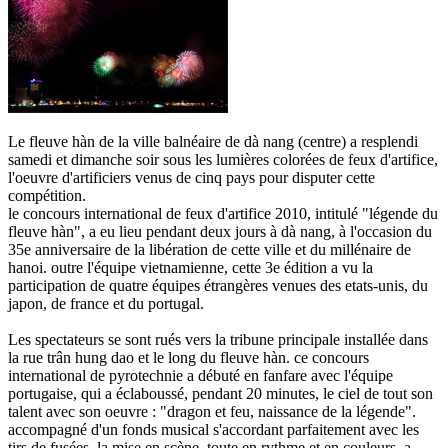
Le fleuve hàn de la ville balnéaire de dà nang (centre) a resplendi
samedi et dimanche soir sous les lumières colorées de feux d'artifice,
l'oeuvre d'artificiers venus de cinq pays pour disputer cette
compétition.
le concours international de feux d'artifice 2010, intitulé "légende du
fleuve hàn", a eu lieu pendant deux jours à dà nang, à l'occasion du
35e anniversaire de la libération de cette ville et du millénaire de
hanoi. outre l'équipe vietnamienne, cette 3e édition a vu la
participation de quatre équipes étrangères venues des etats-unis, du
japon, de france et du portugal.
Les spectateurs se sont rués vers la tribune principale installée dans
la rue trân hung dao et le long du fleuve hàn. ce concours
international de pyrotechnie a débuté en fanfare avec l'équipe
portugaise, qui a éclaboussé, pendant 20 minutes, le ciel de tout son
talent avec son oeuvre : "dragon et feu, naissance de la légende".
accompagné d'un fonds musical s'accordant parfaitement avec les
tirs de fusées, la mise en scène, toute en rythme et en couleurs, a