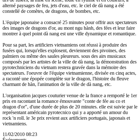
alterné paysages de feu, jets d'eau, etc. le ciel de dà nang a été
constellé de comètes, de dragons, de bombes, etc.
L'équipe japonaise a consacré 25 minutes pour offrir aux spectateurs
des images de dragons d'or, au mont ngu hành, des fées et leur faire
montrer à quel point dà nang est une ville dynamique et romantique.
Pour sa part, les artificiers vietnamiens ont réussi à produire des
fusées qui, lorsqu'elles explosent, deviennent des pivoines, des
palmiers ou même des saules pleureurs. sous des airs musicaux
composés par les artistes de la ville de dà nang, la démonstration des
pyrotechniciens du vietnam restera gravée dans la mémoire des
spectateurs. l'oeuvre de l'équipe vietnamienne, divisée en cinq actes,
a raconté une épopée complète sur le dragon, l'histoire du fleuve
charmant de hàn, l'animation de la ville de dà nang, etc.
L'organisation jacques couturier venue de la france a remporté le 1er
prix en racontant la romance émouvante "conte de fée au co et
dragon d'or", d'une durée de plus de 20 minutes. elle est suivie par le
représentant américain pyrotecnico qui y a apporté un amour du
rock 'n roll. le 3e prix revient aux artificiers portugais, japonais et
vietnamiens.
11/02/2010 08:23
Événements