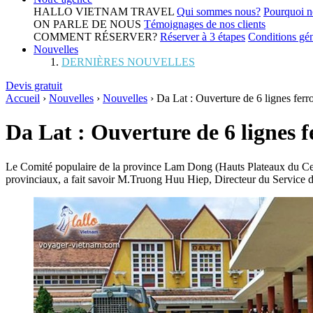
HALLO VIETNAM TRAVEL
Qui sommes nous?
Pourquoi n
ON PARLE DE NOUS
Témoignages de nos clients
COMMENT RÉSERVER?
Réserver à 3 étapes
Conditions gén
Nouvelles
DERNIÈRES NOUVELLES
Devis gratuit
Accueil
›
Nouvelles
›
Nouvelles
›
Da Lat : Ouverture de 6 lignes ferro
Da Lat : Ouverture de 6 lignes f
Le Comité populaire de la province Lam Dong (Hauts Plateaux du Centre)
provinciaux, a fait savoir M.Truong Huu Hiep, Directeur du Service d