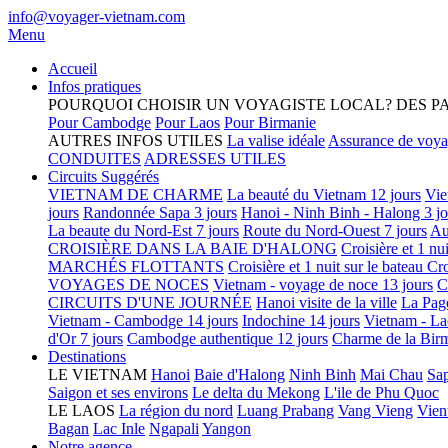
info@voyager-vietnam.com
Menu
Accueil
Infos pratiques
POURQUOI CHOISIR UN VOYAGISTE LOCAL?
DES P
Pour Cambodge
Pour Laos
Pour Birmanie
AUTRES INFOS UTILES
La valise idéale
Assurance de voy
CONDUITES
ADRESSES UTILES
Circuits Suggérés
VIETNAM DE CHARME
La beauté du Vietnam 12 jours
Vie
jours
Randonnée Sapa 3 jours
Hanoi - Ninh Binh - Halong 3 jo
La beaute du Nord-Est 7 jours
Route du Nord-Ouest 7 jours
Au
CROISIÈRE DANS LA BAIE D'HALONG
Croisière et 1 nu
MARCHÉS FLOTTANTS
Croisière et 1 nuit sur le bateau
Cro
VOYAGES DE NOCES
Vietnam - voyage de noce 13 jours
C
CIRCUITS D'UNE JOURNÉE
Hanoi visite de la ville
La Pag
Vietnam - Cambodge 14 jours
Indochine 14 jours
Vietnam - La
d'Or 7 jours
Cambodge authentique 12 jours
Charme de la Birm
Destinations
LE VIETNAM
Hanoi
Baie d'Halong
Ninh Binh
Mai Chau
Sa
Saigon et ses environs
Le delta du Mekong
L'ile de Phu Quoc
LE LAOS
La région du nord
Luang Prabang
Vang Vieng
Vien
Bagan
Lac Inle
Ngapali
Yangon
Notre agence