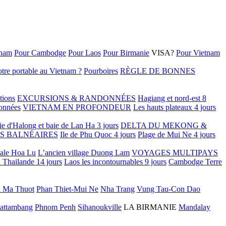
tnam
Pour Cambodge
Pour Laos
Pour Birmanie
VISA?
Pour Vietnam
tre portable au Vietnam ?
Pourboires
RÈGLE DE BONNES
tions
EXCURSIONS & RANDONNÉES
Hagiang et nord-est 8
onnées
VIETNAM EN PROFONDEUR
Les hauts plateaux 4 jours
ie d'Halong et baie de Lan Ha 3 jours
DELTA DU MEKONG &
S BALNÉAIRES
Ile de Phu Quoc 4 jours
Plage de Mui Ne 4 jours
tale Hoa Lu
L’ancien village Duong Lam
VOYAGES MULTIPAYS
 Thailande 14 jours
Laos les incontournables 9 jours
Cambodge Terre
 Ma Thuot
Phan Thiet-Mui Ne
Nha Trang
Vung Tau-Con Dao
attambang
Phnom Penh
Sihanoukville
LA BIRMANIE
Mandalay