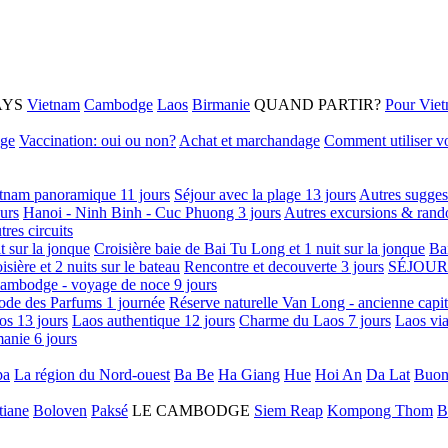
AYS
Vietnam
Cambodge
Laos
Birmanie
QUAND PARTIR?
Pour Vie
age
Vaccination: oui ou non?
Achat et marchandage
Comment utiliser vo
tnam panoramique 11 jours
Séjour avec la plage 13 jours
Autres sugges
urs
Hanoi - Ninh Binh - Cuc Phuong 3 jours
Autres excursions & rand
tres circuits
it sur la jonque
Croisière baie de Bai Tu Long et 1 nuit sur la jonque
Ba
isière et 2 nuits sur le bateau
Rencontre et decouverte 3 jours
SÉJOUR
ambodge - voyage de noce 9 jours
ode des Parfums 1 journée
Réserve naturelle Van Long - ancienne capi
os 13 jours
Laos authentique 12 jours
Charme du Laos 7 jours
Laos via
anie 6 jours
pa
La région du Nord-ouest
Ba Be
Ha Giang
Hue
Hoi An
Da Lat
Buon
tiane
Boloven
Paksé
LE CAMBODGE
Siem Reap
Kompong Thom
B