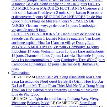
la jonque
Baie d'Halong et baie de Lan Ha 3 jours
DELTA
DU MEKONG & MARCHÉS FLOTTANTS
Croisière et 1
nuit sur le bateau
Croisière et 2 nuits sur le bateau
Rencontre
et decouverte 3 jours
SÉJOURS BALNÉAIRES
Ile de Phu
Quoc 4 jours
Plage de Mui Ne 4 jours
VOYAGES DE
NOCES
Vietnam - voyage de noce 13 jours
Cambodge -
voyage de noce 9 jours
CIRCUITS D'UNE JOURNÉE
Hanoi visite de la ville
La
Pagode des Parfums 1 journée
Réserve naturelle Van Long -
ancienne capitale Hoa Lu
L’ancien village Duong Lam
VOYAGES MULTIPAYS
Vietnam - Cambodge 14 jours
Indochine 14 jours
Vietnam - Laos 13 jours
Laos authentique
12 jours
Charme du Laos 7 jours
Laos via Thailande 14 jours
Laos les incontournables 9 jours
Cambodge Terre d'Or 7 jours
Cambodge authentique 12 jours
Charme de la Birmanie 6
jours
Destinations
LE VIETNAM
Hanoi
Baie d'Halong
Ninh Binh
Mai Chau
Sapa
La région du Nord-ouest
Ba Be
Ha Giang
Hue
Hoi An
Da Lat
Buon Ma Thuot
Phan Thiet-Mui Ne
Nha Trang
Vung
Tau-Con Dao
Saigon et ses environs
Le delta du Mekong
L'ile de Phu Quoc
LE LAOS
La région du nord
Luang Prabang
Vang Vieng
Vientiane
Boloven
Paksé
LE CAMBODGE
Siem Reap