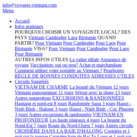
info@voyager-vietnam.com
Menu
Accueil
Infos pratiques
POURQUOI CHOISIR UN VOYAGISTE LOCAL?
DES
PAYS
Vietnam
Cambodge
Laos
Birmanie
QUAND
PARTIR?
Pour Vietnam
Pour Cambodge
Pour Laos
Pour
Birmanie
VISA?
Pour Vietnam
Pour Cambodge
Pour Laos
Pour Birmanie
AUTRES INFOS UTILES
La valise idéale
Assurance de
voyage
Vaccination: oui ou non?
Achat et marchandage
Comment utiliser votre portable au Vietnam ?
Pourboires
RÈGLE DE BONNES CONDUITES
ADRESSES UTILES
Circuits Suggérés
VIETNAM DE CHARME
La beauté du Vietnam 12 jours
Vietnam panoramique 11 jours
Séjour avec la plage 13 jours
Autres suggestions
EXCURSIONS & RANDONNÉES
Hagiang et nord-est 8 jours
Randonnée Sapa 3 jours
Hanoi -
Ninh Binh - Halong 3 jours
Hanoi - Ninh Binh - Cuc Phuong
3 jours
Autres excursions & randonnées
VIETNAM EN
PROFONDEUR
Les hauts plateaux 4 jours
La beaute du
Nord-Est 7 jours
Route du Nord-Ouest 7 jours
Autres circuits
CROISIÈRE DANS LA BAIE D'HALONG
Croisière et 1
nuit sur la jonque
Croisière baie de Bai Tu Long et 1 nuit sur