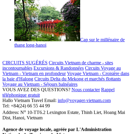
Cap sur le millénaire de
thang long-hanoi
CIRCUITS SUGÉRÉS
Circuits Vietnam de charme - sites
incontournables
Excursions & Randonnées
Circuits Voyage au
Vietnam - Vietnam en profondeur
Voyage Vietnam - Croisière dans
la baie d'Halong
Circuits Delta du Mekong et marchés flottants
Voyage au Vietnam - Séjours balnéaires
VOUS AVEZ DES QUESTIONS?
Nous contacter
Rappel
téléphonique gratuit
Hallo Vietnam Travel
Email:
info@voyager-vietnam.com
Tel:
+84(24) 66 55 44 99
o
Address:
N
10-TT6.2 Lexington Estate, Thinh Liet
,
Hoang Mai
Dist
,
Hanoi
,
Vietnam
Agence de voyage locale, agréée par L'Administration