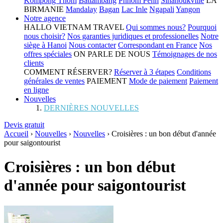
Kompong Thom
Battambang
Phnom Penh
Sihanoukville
LA
BIRMANIE
Mandalay
Bagan
Lac Inle
Ngapali
Yangon
Notre agence
HALLO VIETNAM TRAVEL
Qui sommes nous?
Pourquoi
nous choisir?
Nos garanties juridiques et professionelles
Notre
siège à Hanoi
Nous contacter
Correspondant en France
Nos
offres spéciales
ON PARLE DE NOUS
Témoignages de nos
clients
COMMENT RÉSERVER?
Réserver à 3 étapes
Conditions
générales de ventes
PAIEMENT
Mode de paiement
Paiement
en ligne
Nouvelles
DERNIÈRES NOUVELLES
Devis gratuit
Accueil
›
Nouvelles
›
Nouvelles
›
Croisières : un bon début d'année
pour saigontourist
Croisières : un bon début
d'année pour saigontourist