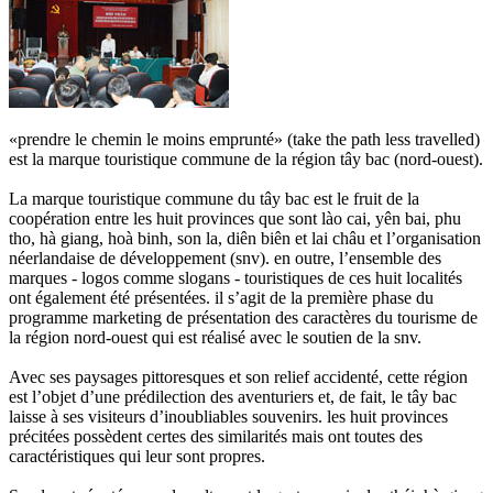
«prendre le chemin le moins emprunté» (take the path less travelled)
est la marque touristique commune de la région tây bac (nord-ouest).
La marque touristique commune du tây bac est le fruit de la
coopération entre les huit provinces que sont lào cai, yên bai, phu
tho, hà giang, hoà binh, son la, diên biên et lai châu et l’organisation
néerlandaise de développement (snv). en outre, l’ensemble des
marques - logos comme slogans - touristiques de ces huit localités
ont également été présentées. il s’agit de la première phase du
programme marketing de présentation des caractères du tourisme de
la région nord-ouest qui est réalisé avec le soutien de la snv.
Avec ses paysages pittoresques et son relief accidenté, cette région
est l’objet d’une prédilection des aventuriers et, de fait, le tây bac
laisse à ses visiteurs d’inoubliables souvenirs. les huit provinces
précitées possèdent certes des similarités mais ont toutes des
caractéristiques qui leur sont propres.