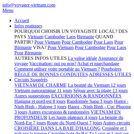
info@voyager-vietnam.com
Menu
Accueil
Infos pratiques
POURQUOI CHOISIR UN VOYAGISTE LOCAL?
DES
PAYS
Vietnam
Cambodge
Laos
Birmanie
QUAND
PARTIR?
Pour Vietnam
Pour Cambodge
Pour Laos
Pour
Birmanie
VISA?
Pour Vietnam
Pour Cambodge
Pour Laos
Pour Birmanie
AUTRES INFOS UTILES
La valise idéale
Assurance de
voyage
Vaccination: oui ou non?
Achat et marchandage
Comment utiliser votre portable au Vietnam ?
Pourboires
RÈGLE DE BONNES CONDUITES
ADRESSES UTILES
Circuits Suggérés
VIETNAM DE CHARME
La beauté du Vietnam 12 jours
Vietnam panoramique 11 jours
Séjour avec la plage 13 jours
Autres suggestions
EXCURSIONS & RANDONNÉES
Hagiang et nord-est 8 jours
Randonnée Sapa 3 jours
Hanoi -
Ninh Binh - Halong 3 jours
Hanoi - Ninh Binh - Cuc Phuong
3 jours
Autres excursions & randonnées
VIETNAM EN
PROFONDEUR
Les hauts plateaux 4 jours
La beaute du
Nord-Est 7 jours
Route du Nord-Ouest 7 jours
Autres circuits
CROISIÈRE DANS LA BAIE D'HALONG
Croisière et 1
nuit sur la jonque
Croisière baie de Bai Tu Long et 1 nuit sur