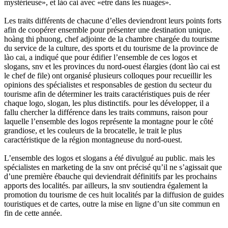
mystérieuse», et lào cai avec «etre dans les nuages».
Les traits différents de chacune d’elles deviendront leurs points forts
afin de coopérer ensemble pour présenter une destination unique.
hoàng thi phuong, chef adjointe de la chambre chargée du tourisme
du service de la culture, des sports et du tourisme de la province de
lào cai, a indiqué que pour édifier l’ensemble de ces logos et
slogans, snv et les provinces du nord-ouest élargies (dont lào cai est
le chef de file) ont organisé plusieurs colloques pour recueillir les
opinions des spécialistes et responsables de gestion du secteur du
tourisme afin de déterminer les traits caractéristiques puis de réer
chaque logo, slogan, les plus distinctifs. pour les développer, il a
fallu chercher la différence dans les traits communs, raison pour
laquelle l’ensemble des logos représente la montagne pour le côté
grandiose, et les couleurs de la brocatelle, le trait le plus
caractéristique de la région montagneuse du nord-ouest.
L’ensemble des logos et slogans a été divulgué au public. mais les
spécialistes en marketing de la snv ont précisé qu’il ne s’agissait que
d’une première ébauche qui deviendrait définitifs par les prochains
apports des localités. par ailleurs, la snv soutiendra également la
promotion du tourisme de ces huit localités par la diffusion de guides
touristiques et de cartes, outre la mise en ligne d’un site commun en
fin de cette année.