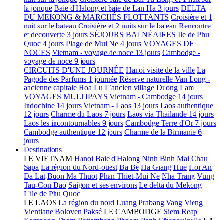
la jonque
Baie d'Halong et baie de Lan Ha 3 jours
DELTA
DU MEKONG & MARCHÉS FLOTTANTS
Croisière et 1
nuit sur le bateau
Croisière et 2 nuits sur le bateau
Rencontre
et decouverte 3 jours
SÉJOURS BALNÉAIRES
Ile de Phu
Quoc 4 jours
Plage de Mui Ne 4 jours
VOYAGES DE
NOCES
Vietnam - voyage de noce 13 jours
Cambodge -
voyage de noce 9 jours
CIRCUITS D'UNE JOURNÉE
Hanoi visite de la ville
La
Pagode des Parfums 1 journée
Réserve naturelle Van Long -
ancienne capitale Hoa Lu
L’ancien village Duong Lam
VOYAGES MULTIPAYS
Vietnam - Cambodge 14 jours
Indochine 14 jours
Vietnam - Laos 13 jours
Laos authentique
12 jours
Charme du Laos 7 jours
Laos via Thailande 14 jours
Laos les incontournables 9 jours
Cambodge Terre d'Or 7 jours
Cambodge authentique 12 jours
Charme de la Birmanie 6
jours
Destinations
LE VIETNAM
Hanoi
Baie d'Halong
Ninh Binh
Mai Chau
Sapa
La région du Nord-ouest
Ba Be
Ha Giang
Hue
Hoi An
Da Lat
Buon Ma Thuot
Phan Thiet-Mui Ne
Nha Trang
Vung
Tau-Con Dao
Saigon et ses environs
Le delta du Mekong
L'ile de Phu Quoc
LE LAOS
La région du nord
Luang Prabang
Vang Vieng
Vientiane
Boloven
Paksé
LE CAMBODGE
Siem Reap