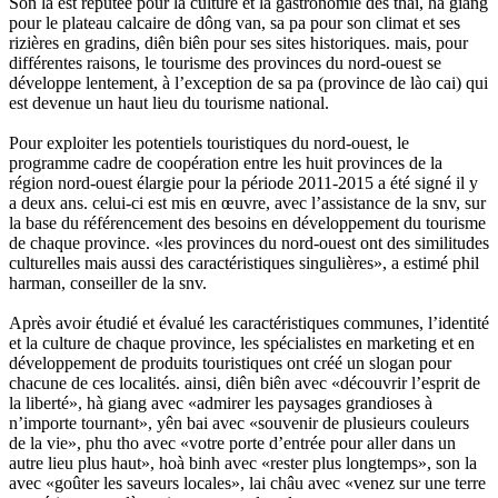
Son la est réputée pour la culture et la gastronomie des thái, hà giang
pour le plateau calcaire de dông van, sa pa pour son climat et ses
rizières en gradins, diên biên pour ses sites historiques. mais, pour
différentes raisons, le tourisme des provinces du nord-ouest se
développe lentement, à l’exception de sa pa (province de lào cai) qui
est devenue un haut lieu du tourisme national.
Pour exploiter les potentiels touristiques du nord-ouest, le
programme cadre de coopération entre les huit provinces de la
région nord-ouest élargie pour la période 2011-2015 a été signé il y
a deux ans. celui-ci est mis en œuvre, avec l’assistance de la snv, sur
la base du référencement des besoins en développement du tourisme
de chaque province. «les provinces du nord-ouest ont des similitudes
culturelles mais aussi des caractéristiques singulières», a estimé phil
harman, conseiller de la snv.
Après avoir étudié et évalué les caractéristiques communes, l’identité
et la culture de chaque province, les spécialistes en marketing et en
développement de produits touristiques ont créé un slogan pour
chacune de ces localités. ainsi, diên biên avec «découvrir l’esprit de
la liberté», hà giang avec «admirer les paysages grandioses à
n’importe tournant», yên bai avec «souvenir de plusieurs couleurs
de la vie», phu tho avec «votre porte d’entrée pour aller dans un
autre lieu plus haut», hoà binh avec «rester plus longtemps», son la
avec «goûter les saveurs locales», lai châu avec «venez sur une terre