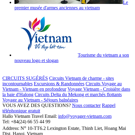
Le
premier musée d'armes anciennes au vietnam
Tourisme du vietnam a son
nouveau logo et slogan
CIRCUITS SUGÉRÉS
Circuits Vietnam de charme - sites
incontournables
Excursions & Randonnées
Circuits Voyage au
Vietnam - Vietnam en profondeur
Voyage Vietnam - Croisière dans
la baie d'Halong
Circuits Delta du Mekong et marchés flottants
Voyage au Vietnam - Séjours balnéaires
VOUS AVEZ DES QUESTIONS?
Nous contacter
Rappel
téléphonique gratuit
Hallo Vietnam Travel
Email:
info@voyager-vietnam.com
Tel:
+84(24) 66 55 44 99
o
Address:
N
10-TT6.2 Lexington Estate, Thinh Liet
,
Hoang Mai
Dist
,
Hanoi
,
Vietnam