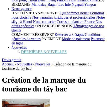
Kompong Thom
Battambang
Phnom Penh
Sihanoukville
LA
BIRMANIE
Mandalay
Bagan
Lac Inle
Ngapali
Yangon
Notre agence
HALLO VIETNAM TRAVEL
Qui sommes nous?
Pourquoi
nous choisir?
Nos garanties juridiques et professionelles
Notre
siège à Hanoi
Nous contacter
Correspondant en France
Nos
offres spéciales
ON PARLE DE NOUS
Témoignages de nos
clients
COMMENT RÉSERVER?
Réserver à 3 étapes
Conditions
générales de ventes
PAIEMENT
Mode de paiement
Paiement
en ligne
Nouvelles
DERNIÈRES NOUVELLES
Devis gratuit
Accueil
›
Nouvelles
›
Nouvelles
›
Création de la marque du
tourisme du tây bac
Création de la marque du
tourisme du tây bac