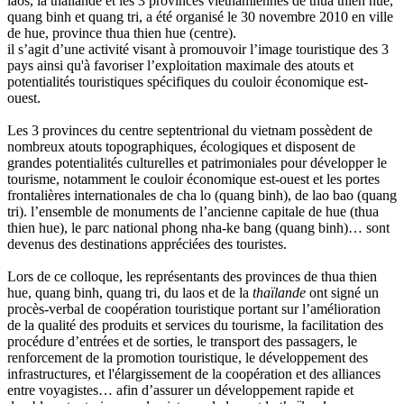
laos, la thaïlande et les 3 provinces vietnamiennes de thua thien hue,
quang binh et quang tri, a été organisé le 30 novembre 2010 en ville
de hue, province thua thien hue (centre).
il s’agit d’une activité visant à promouvoir l’image touristique des 3
pays ainsi qu'à favoriser l’exploitation maximale des atouts et
potentialités touristiques spécifiques du couloir économique est-
ouest.
Les 3 provinces du centre septentrional du vietnam possèdent de
nombreux atouts topographiques, écologiques et disposent de
grandes potentialités culturelles et patrimoniales pour développer le
tourisme, notamment le couloir économique est-ouest et les portes
frontalières internationales de cha lo (quang binh), de lao bao (quang
tri). l’ensemble de monuments de l’ancienne capitale de
hue
(thua
thien hue), le parc national phong nha-ke bang (quang binh)… sont
devenus des destinations appréciées des touristes.
Lors de ce colloque, les représentants des provinces de thua thien
hue, quang binh, quang tri, du laos et de la
thaïlande
ont signé un
procès-verbal de coopération touristique portant sur l’amélioration
de la qualité des produits et services du tourisme, la facilitation des
procédure d’entrées et de sorties, le transport des passagers, le
renforcement de la promotion touristique, le développement des
infrastructures, et l'élargissement de la coopération et des alliances
entre voyagistes… afin d’assurer un développement rapide et