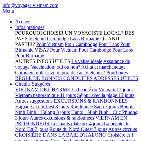
info@voyager-vietnam.com
Menu
Accueil
Infos pratiques
POURQUOI CHOISIR UN VOYAGISTE LOCAL?
DES
PAYS
Vietnam
Cambodge
Laos
Birmanie
QUAND
PARTIR?
Pour Vietnam
Pour Cambodge
Pour Laos
Pour
Birmanie
VISA?
Pour Vietnam
Pour Cambodge
Pour Laos
Pour Birmanie
AUTRES INFOS UTILES
La valise idéale
Assurance de
voyage
Vaccination: oui ou non?
Achat et marchandage
Comment utiliser votre portable au Vietnam ?
Pourboires
RÈGLE DE BONNES CONDUITES
ADRESSES UTILES
Circuits Suggérés
VIETNAM DE CHARME
La beauté du Vietnam 12 jours
Vietnam panoramique 11 jours
Séjour avec la plage 13 jours
Autres suggestions
EXCURSIONS & RANDONNÉES
Hagiang et nord-est 8 jours
Randonnée Sapa 3 jours
Hanoi -
Ninh Binh - Halong 3 jours
Hanoi - Ninh Binh - Cuc Phuong
3 jours
Autres excursions & randonnées
VIETNAM EN
PROFONDEUR
Les hauts plateaux 4 jours
La beaute du
Nord-Est 7 jours
Route du Nord-Ouest 7 jours
Autres circuits
CROISIÈRE DANS LA BAIE D'HALONG
Croisière et 1
nuit sur la jonque
Croisière baie de Bai Tu Long et 1 nuit sur