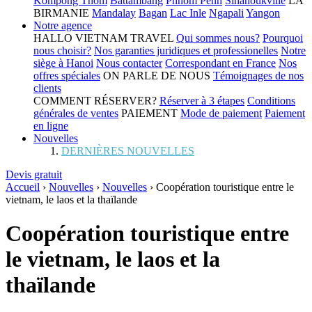
Kompong Thom
Battambang
Phnom Penh
Sihanoukville
LA
BIRMANIE
Mandalay
Bagan
Lac Inle
Ngapali
Yangon
Notre agence
HALLO VIETNAM TRAVEL
Qui sommes nous?
Pourquoi
nous choisir?
Nos garanties juridiques et professionelles
Notre
siège à Hanoi
Nous contacter
Correspondant en France
Nos
offres spéciales
ON PARLE DE NOUS
Témoignages de nos
clients
COMMENT RÉSERVER?
Réserver à 3 étapes
Conditions
générales de ventes
PAIEMENT
Mode de paiement
Paiement
en ligne
Nouvelles
DERNIÈRES NOUVELLES
Devis gratuit
Accueil
›
Nouvelles
›
Nouvelles
›
Coopération touristique entre le
vietnam, le laos et la thaïlande
Coopération touristique entre
le vietnam, le laos et la
thaïlande