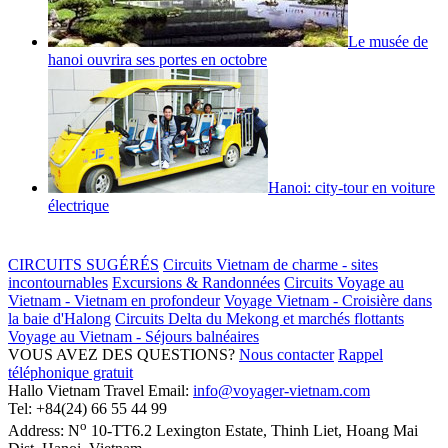
Le musée de
hanoi ouvrira ses portes en octobre
Hanoi: city-tour en voiture
électrique
CIRCUITS SUGÉRÉS
Circuits Vietnam de charme - sites
incontournables
Excursions & Randonnées
Circuits Voyage au
Vietnam - Vietnam en profondeur
Voyage Vietnam - Croisière dans
la baie d'Halong
Circuits Delta du Mekong et marchés flottants
Voyage au Vietnam - Séjours balnéaires
VOUS AVEZ DES QUESTIONS?
Nous contacter
Rappel
téléphonique gratuit
Hallo Vietnam Travel
Email:
info@voyager-vietnam.com
Tel:
+84(24) 66 55 44 99
o
Address:
N
10-TT6.2 Lexington Estate, Thinh Liet
,
Hoang Mai