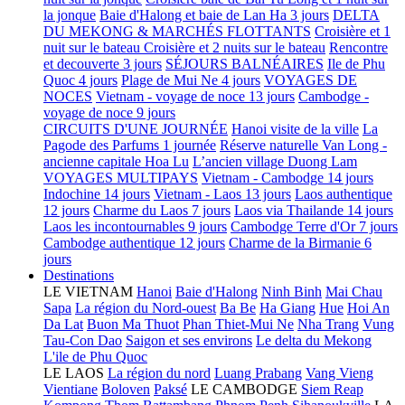
la jonque
Baie d'Halong et baie de Lan Ha 3 jours
DELTA
DU MEKONG & MARCHÉS FLOTTANTS
Croisière et 1
nuit sur le bateau
Croisière et 2 nuits sur le bateau
Rencontre
et decouverte 3 jours
SÉJOURS BALNÉAIRES
Ile de Phu
Quoc 4 jours
Plage de Mui Ne 4 jours
VOYAGES DE
NOCES
Vietnam - voyage de noce 13 jours
Cambodge -
voyage de noce 9 jours
CIRCUITS D'UNE JOURNÉE
Hanoi visite de la ville
La
Pagode des Parfums 1 journée
Réserve naturelle Van Long -
ancienne capitale Hoa Lu
L’ancien village Duong Lam
VOYAGES MULTIPAYS
Vietnam - Cambodge 14 jours
Indochine 14 jours
Vietnam - Laos 13 jours
Laos authentique
12 jours
Charme du Laos 7 jours
Laos via Thailande 14 jours
Laos les incontournables 9 jours
Cambodge Terre d'Or 7 jours
Cambodge authentique 12 jours
Charme de la Birmanie 6
jours
Destinations
LE VIETNAM
Hanoi
Baie d'Halong
Ninh Binh
Mai Chau
Sapa
La région du Nord-ouest
Ba Be
Ha Giang
Hue
Hoi An
Da Lat
Buon Ma Thuot
Phan Thiet-Mui Ne
Nha Trang
Vung
Tau-Con Dao
Saigon et ses environs
Le delta du Mekong
L'ile de Phu Quoc
LE LAOS
La région du nord
Luang Prabang
Vang Vieng
Vientiane
Boloven
Paksé
LE CAMBODGE
Siem Reap