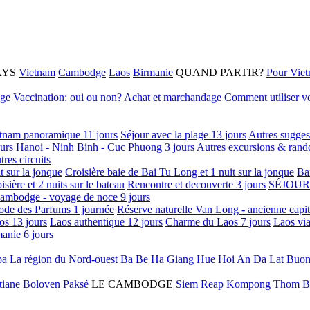
AYS
Vietnam
Cambodge
Laos
Birmanie
QUAND PARTIR?
Pour Vie
age
Vaccination: oui ou non?
Achat et marchandage
Comment utiliser vo
tnam panoramique 11 jours
Séjour avec la plage 13 jours
Autres sugges
urs
Hanoi - Ninh Binh - Cuc Phuong 3 jours
Autres excursions & rand
tres circuits
it sur la jonque
Croisière baie de Bai Tu Long et 1 nuit sur la jonque
Ba
isière et 2 nuits sur le bateau
Rencontre et decouverte 3 jours
SÉJOUR
ambodge - voyage de noce 9 jours
ode des Parfums 1 journée
Réserve naturelle Van Long - ancienne capi
os 13 jours
Laos authentique 12 jours
Charme du Laos 7 jours
Laos via
anie 6 jours
pa
La région du Nord-ouest
Ba Be
Ha Giang
Hue
Hoi An
Da Lat
Buon
tiane
Boloven
Paksé
LE CAMBODGE
Siem Reap
Kompong Thom
B