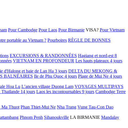
tnam
Pour Cambodge
Pour Laos
Pour Birmanie
VISA?
Pour Vietnam
tre portable au Vietnam ?
Pourboires
RÈGLE DE BONNES
tions
EXCURSIONS & RANDONNÉES
Hagiang et nord-est 8
onnées
VIETNAM EN PROFONDEUR
Les hauts plateaux 4 jours
ie d'Halong et baie de Lan Ha 3 jours
DELTA DU MEKONG &
S BALNÉAIRES
Ile de Phu Quoc 4 jours
Plage de Mui Ne 4 jours
tale Hoa Lu
L’ancien village Duong Lam
VOYAGES MULTIPAYS
 Thailande 14 jours
Laos les incontournables 9 jours
Cambodge Terre
 Ma Thuot
Phan Thiet-Mui Ne
Nha Trang
Vung Tau-Con Dao
attambang
Phnom Penh
Sihanoukville
LA BIRMANIE
Mandalay