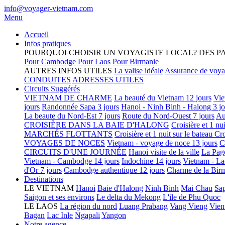
info@voyager-vietnam.com
Menu
Accueil
Infos pratiques
POURQUOI CHOISIR UN VOYAGISTE LOCAL?
DES P
Pour Cambodge
Pour Laos
Pour Birmanie
AUTRES INFOS UTILES
La valise idéale
Assurance de voy
CONDUITES
ADRESSES UTILES
Circuits Suggérés
VIETNAM DE CHARME
La beauté du Vietnam 12 jours
Vie
jours
Randonnée Sapa 3 jours
Hanoi - Ninh Binh - Halong 3 jo
La beaute du Nord-Est 7 jours
Route du Nord-Ouest 7 jours
Au
CROISIÈRE DANS LA BAIE D'HALONG
Croisière et 1 nu
MARCHÉS FLOTTANTS
Croisière et 1 nuit sur le bateau
Cro
VOYAGES DE NOCES
Vietnam - voyage de noce 13 jours
C
CIRCUITS D'UNE JOURNÉE
Hanoi visite de la ville
La Pag
Vietnam - Cambodge 14 jours
Indochine 14 jours
Vietnam - La
d'Or 7 jours
Cambodge authentique 12 jours
Charme de la Birm
Destinations
LE VIETNAM
Hanoi
Baie d'Halong
Ninh Binh
Mai Chau
Sa
Saigon et ses environs
Le delta du Mekong
L'ile de Phu Quoc
LE LAOS
La région du nord
Luang Prabang
Vang Vieng
Vien
Bagan
Lac Inle
Ngapali
Yangon
Notre agence