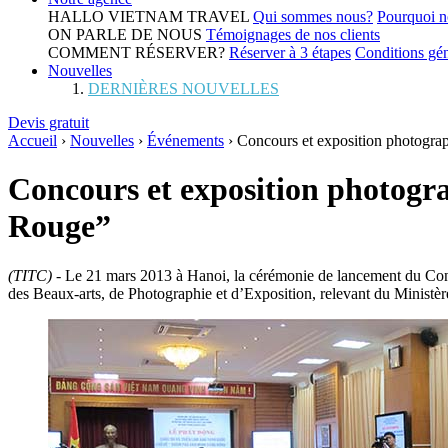
HALLO VIETNAM TRAVEL
Qui sommes nous?
Pourquoi n
ON PARLE DE NOUS
Témoignages de nos clients
COMMENT RÉSERVER?
Réserver à 3 étapes
Conditions gén
Nouvelles
DERNIÈRES NOUVELLES
Devis gratuit
Accueil
›
Nouvelles
›
Événements
›
Concours et exposition photograp
Concours et exposition photogra
Rouge”
(TITC)
- Le 21 mars 2013 à Hanoi, la cérémonie de lancement du Conc
des Beaux-arts, de Photographie et d’Exposition, relevant du Ministèr