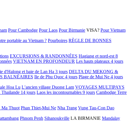
tnam
Pour Cambodge
Pour Laos
Pour Birmanie
VISA?
Pour Vietnam
tre portable au Vietnam ?
Pourboires
RÈGLE DE BONNES
tions
EXCURSIONS & RANDONNÉES
Hagiang et nord-est 8
onnées
VIETNAM EN PROFONDEUR
Les hauts plateaux 4 jours
ie d'Halong et baie de Lan Ha 3 jours
DELTA DU MEKONG &
S BALNÉAIRES
Ile de Phu Quoc 4 jours
Plage de Mui Ne 4 jours
tale Hoa Lu
L’ancien village Duong Lam
VOYAGES MULTIPAYS
 Thailande 14 jours
Laos les incontournables 9 jours
Cambodge Terre
 Ma Thuot
Phan Thiet-Mui Ne
Nha Trang
Vung Tau-Con Dao
attambang
Phnom Penh
Sihanoukville
LA BIRMANIE
Mandalay