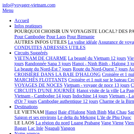
info@voyager-vietnam.com
Menu
Accueil
Infos pratiques
POURQUOI CHOISIR UN VOYAGISTE LOCAL?
DES P
Pour Cambodge
Pour Laos
Pour Birmanie
AUTRES INFOS UTILES
La valise idéale
Assurance de voy
CONDUITES
ADRESSES UTILES
Circuits Suggérés
VIETNAM DE CHARME
La beauté du Vietnam 12 jours
Vie
jours
Randonnée Sapa 3 jours
Hanoi - Ninh Binh - Halong 3 jo
La beaute du Nord-Est 7 jours
Route du Nord-Ouest 7 jours
Au
CROISIÈRE DANS LA BAIE D'HALONG
Croisière et 1 nu
MARCHÉS FLOTTANTS
Croisière et 1 nuit sur le bateau
Cro
VOYAGES DE NOCES
Vietnam - voyage de noce 13 jours
C
CIRCUITS D'UNE JOURNÉE
Hanoi visite de la ville
La Pag
Vietnam - Cambodge 14 jours
Indochine 14 jours
Vietnam - La
d'Or 7 jours
Cambodge authentique 12 jours
Charme de la Birm
Destinations
LE VIETNAM
Hanoi
Baie d'Halong
Ninh Binh
Mai Chau
Sa
Saigon et ses environs
Le delta du Mekong
L'ile de Phu Quoc
LE LAOS
La région du nord
Luang Prabang
Vang Vieng
Vien
Bagan
Lac Inle
Ngapali
Yangon
Notre agence