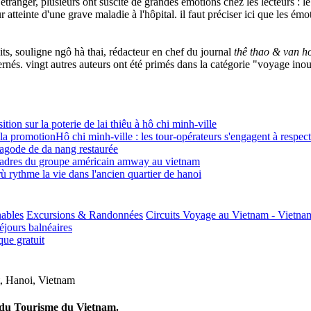
anger, plusieurs ont suscité de grandes émotions chez les lecteurs : le t
atteinte d'une grave maladie à l'hôpital. il faut préciser ici que les émot
its, souligne ngô hà thai, rédacteur en chef du journal
thê thao & van h
ernés. vingt autres auteurs ont été primés dans la catégorie "voyage inou
tion sur la poterie de lai thiêu à hô chi minh-ville
Hô chi minh-ville : les tour-opérateurs s'engagent à respec
agode de da nang restaurée
adres du groupe américain amway au vietnam
rù rythme la vie dans l'ancien quartier de hanoi
nables
Excursions & Randonnées
Circuits Voyage au Vietnam - Vietna
jours balnéaires
ue gratuit
,
Hanoi
,
Vietnam
e du Tourisme du Vietnam.