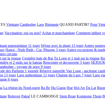
AYS
Vietnam
Cambodge
Laos
Birmanie
QUAND PARTIR?
Pour Vie
age
Vaccination: oui ou non?
Achat et marchandage
Comment utiliser vo
tnam panoramique 11 jours
Séjour avec la plage 13 jours
Autres sugges
urs
Hanoi - Ninh Binh - Cuc Phuong 3 jours
Autres excursions & rand
tres circuits
it sur la jonque
Croisière baie de Bai Tu Long et 1 nuit sur la jonque
Ba
isière et 2 nuits sur le bateau
Rencontre et decouverte 3 jours
SÉJOUR
ambodge - voyage de noce 9 jours
ode des Parfums 1 journée
Réserve naturelle Van Long - ancienne capi
os 13 jours
Laos authentique 12 jours
Charme du Laos 7 jours
Laos via
anie 6 jours
pa
La région du Nord-ouest
Ba Be
Ha Giang
Hue
Hoi An
Da Lat
Buon
tiane
Boloven
Paksé
LE CAMBODGE
Siem Reap
Kompong Thom
B