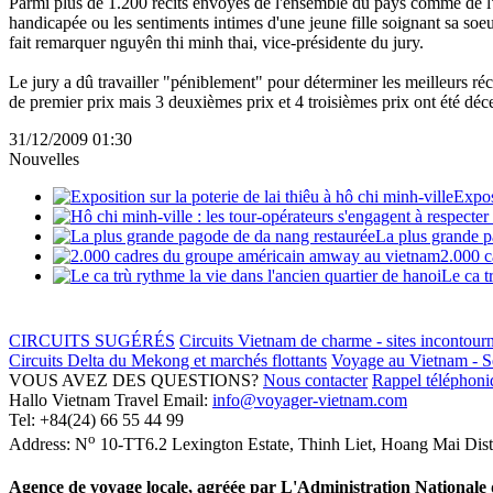
Parmi plus de 1.200 récits envoyés de l'ensemble du pays comme de l'étr
handicapée ou les sentiments intimes d'une jeune fille soignant sa soeur 
fait remarquer nguyên thi minh thai, vice-présidente du jury.
Le jury a dû travailler "péniblement" pour déterminer les meilleurs réc
de premier prix mais 3 deuxièmes prix et 4 troisièmes prix ont été déc
31/12/2009 01:30
Nouvelles
Exposi
La plus grande p
2.000 c
Le ca t
CIRCUITS SUGÉRÉS
Circuits Vietnam de charme - sites incontour
Circuits Delta du Mekong et marchés flottants
Voyage au Vietnam - Sé
VOUS AVEZ DES QUESTIONS?
Nous contacter
Rappel téléphoniq
Hallo Vietnam Travel
Email:
info@voyager-vietnam.com
Tel:
+84(24) 66 55 44 99
o
Address:
N
10-TT6.2 Lexington Estate, Thinh Liet
,
Hoang Mai Dist
Agence de voyage locale, agréée par L'Administration National