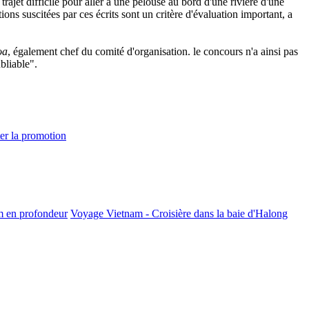
rajet difficile pour aller à une pelouse au bord d'une rivière d'une
ions suscitées par ces écrits sont un critère d'évaluation important, a
oa
, également chef du comité d'organisation. le concours n'a ainsi pas
bliable".
ter la promotion
m en profondeur
Voyage Vietnam - Croisière dans la baie d'Halong