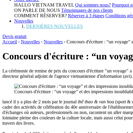
HALLO VIETNAM TRAVEL
Qui sommes nous?
Pourquoi n
ON PARLE DE NOUS
Témoignages de nos clients
COMMENT RÉSERVER?
Réserver à 3 étapes
Conditions gén
Nouvelles
DERNIÈRES NOUVELLES
Devis gratuit
Accueil
›
Nouvelles
›
Nouvelles
›
Concours d'écriture : “un voyage” e
Concours d'écriture : “un voyag
La cérémonie de remise de prix du concours d'écriture "un voyage" a 
directeur général adjoint de l'agence vietnamienne d'information (avi).
Concours d'écriture : “un voyage” et des impressions inoubliab
lancé il y a plus de 2 mois par le journal
thê thao & van hoa
(sport & c
cadre des activités de célébration du 40e anniversaire de l'établisseme
d'échanges où auteurs, professionnels ou non, racontent un aller marqua
lointaine pleine des couleurs de la culture locale, mais aussi celui pou
travers des livres.