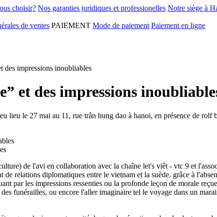
ous choisir?
Nos garanties juridiques et professionelles
Notre siège à H
érales de ventes
PAIEMENT
Mode de paiement
Paiement en ligne
t des impressions inoubliables
e” et des impressions inoubliable
eu lieu le 27 mai au 11, rue trân hung dao à hanoi, en présence de rol
les
ulture) de l'avi en collaboration avec la chaîne let's viêt - vtc 9 et l'asso
nt de relations diplomatiques entre le vietnam et la suède. grâce à l'abse
nt par les impressions ressenties ou la profonde leçon de morale reçue à 
r des funérailles, ou encore l'aller imaginaire tel le voyage dans un marai