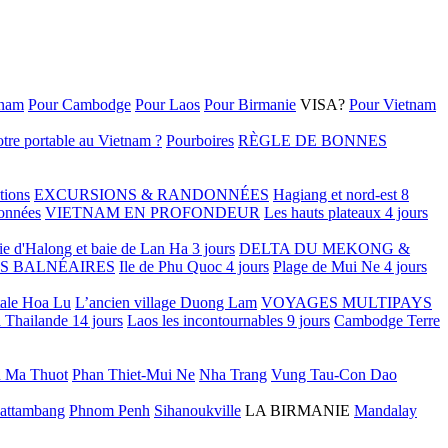
tnam
Pour Cambodge
Pour Laos
Pour Birmanie
VISA?
Pour Vietnam
tre portable au Vietnam ?
Pourboires
RÈGLE DE BONNES
tions
EXCURSIONS & RANDONNÉES
Hagiang et nord-est 8
onnées
VIETNAM EN PROFONDEUR
Les hauts plateaux 4 jours
ie d'Halong et baie de Lan Ha 3 jours
DELTA DU MEKONG &
S BALNÉAIRES
Ile de Phu Quoc 4 jours
Plage de Mui Ne 4 jours
tale Hoa Lu
L’ancien village Duong Lam
VOYAGES MULTIPAYS
 Thailande 14 jours
Laos les incontournables 9 jours
Cambodge Terre
 Ma Thuot
Phan Thiet-Mui Ne
Nha Trang
Vung Tau-Con Dao
attambang
Phnom Penh
Sihanoukville
LA BIRMANIE
Mandalay