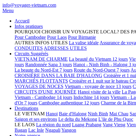
info@voyager-vietnam.com
Menu
Accueil
Infos pratiques
POURQUOI CHOISIR UN VOYAGISTE LOCAL?
DES P
Pour Cambodge
Pour Laos
Pour Birmanie
AUTRES INFOS UTILES
La valise idéale
Assurance de voy
CONDUITES
ADRESSES UTILES
Circuits Suggérés
VIETNAM DE CHARME
La beauté du Vietnam 12 jours
Vie
jours
Randonnée Sapa 3 jours
Hanoi - Ninh Binh - Halong 3 jo
La beaute du Nord-Est 7 jours
Route du Nord-Ouest 7 jours
Au
CROISIÈRE DANS LA BAIE D'HALONG
Croisière et 1 nu
MARCHÉS FLOTTANTS
Croisière et 1 nuit sur le bateau
Cro
VOYAGES DE NOCES
Vietnam - voyage de noce 13 jours
C
CIRCUITS D'UNE JOURNÉE
Hanoi visite de la ville
La Pag
Vietnam - Cambodge 14 jours
Indochine 14 jours
Vietnam - La
d'Or 7 jours
Cambodge authentique 12 jours
Charme de la Birm
Destinations
LE VIETNAM
Hanoi
Baie d'Halong
Ninh Binh
Mai Chau
Sa
Saigon et ses environs
Le delta du Mekong
L'ile de Phu Quoc
LE LAOS
La région du nord
Luang Prabang
Vang Vieng
Vien
Bagan
Lac Inle
Ngapali
Yangon
Notre agence