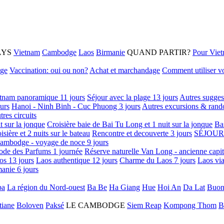
AYS
Vietnam
Cambodge
Laos
Birmanie
QUAND PARTIR?
Pour Vie
age
Vaccination: oui ou non?
Achat et marchandage
Comment utiliser vo
tnam panoramique 11 jours
Séjour avec la plage 13 jours
Autres sugges
urs
Hanoi - Ninh Binh - Cuc Phuong 3 jours
Autres excursions & rand
tres circuits
it sur la jonque
Croisière baie de Bai Tu Long et 1 nuit sur la jonque
Ba
isière et 2 nuits sur le bateau
Rencontre et decouverte 3 jours
SÉJOUR
ambodge - voyage de noce 9 jours
ode des Parfums 1 journée
Réserve naturelle Van Long - ancienne capi
os 13 jours
Laos authentique 12 jours
Charme du Laos 7 jours
Laos via
anie 6 jours
pa
La région du Nord-ouest
Ba Be
Ha Giang
Hue
Hoi An
Da Lat
Buon
tiane
Boloven
Paksé
LE CAMBODGE
Siem Reap
Kompong Thom
B