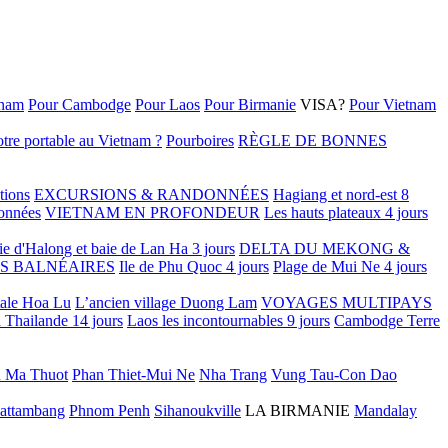
tnam
Pour Cambodge
Pour Laos
Pour Birmanie
VISA?
Pour Vietnam
tre portable au Vietnam ?
Pourboires
RÈGLE DE BONNES
tions
EXCURSIONS & RANDONNÉES
Hagiang et nord-est 8
onnées
VIETNAM EN PROFONDEUR
Les hauts plateaux 4 jours
ie d'Halong et baie de Lan Ha 3 jours
DELTA DU MEKONG &
S BALNÉAIRES
Ile de Phu Quoc 4 jours
Plage de Mui Ne 4 jours
tale Hoa Lu
L’ancien village Duong Lam
VOYAGES MULTIPAYS
 Thailande 14 jours
Laos les incontournables 9 jours
Cambodge Terre
 Ma Thuot
Phan Thiet-Mui Ne
Nha Trang
Vung Tau-Con Dao
attambang
Phnom Penh
Sihanoukville
LA BIRMANIE
Mandalay