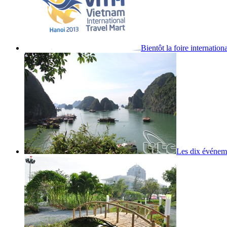
Bientôt la foire internatio
Les dix événemen