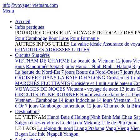
info@voyager-vietnam.com
Menu
Accueil
Infos pratiques
POURQUOI CHOISIR UN VOYAGISTE LOCAL?
DES P
Pour Cambodge
Pour Laos
Pour Birmanie
AUTRES INFOS UTILES
La valise idéale
Assurance de voy
CONDUITES
ADRESSES UTILES
Circuits Suggérés
VIETNAM DE CHARME
La beauté du Vietnam 12 jours
Vie
jours
Randonnée Sapa 3 jours
Hanoi - Ninh Binh - Halong 3 jo
La beaute du Nord-Est 7 jours
Route du Nord-Ouest 7 jours
Au
CROISIÈRE DANS LA BAIE D'HALONG
Croisière et 1 nu
MARCHÉS FLOTTANTS
Croisière et 1 nuit sur le bateau
Cro
VOYAGES DE NOCES
Vietnam - voyage de noce 13 jours
C
CIRCUITS D'UNE JOURNÉE
Hanoi visite de la ville
La Pag
Vietnam - Cambodge 14 jours
Indochine 14 jours
Vietnam - La
d'Or 7 jours
Cambodge authentique 12 jours
Charme de la Birm
Destinations
LE VIETNAM
Hanoi
Baie d'Halong
Ninh Binh
Mai Chau
Sa
Saigon et ses environs
Le delta du Mekong
L'ile de Phu Quoc
LE LAOS
La région du nord
Luang Prabang
Vang Vieng
Vien
Bagan
Lac Inle
Ngapali
Yangon
Notre agence