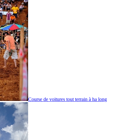
Course de voitures tout terrain à ha long