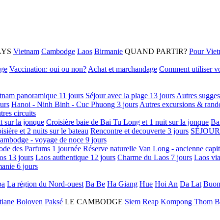
AYS
Vietnam
Cambodge
Laos
Birmanie
QUAND PARTIR?
Pour Vie
age
Vaccination: oui ou non?
Achat et marchandage
Comment utiliser vo
tnam panoramique 11 jours
Séjour avec la plage 13 jours
Autres sugges
urs
Hanoi - Ninh Binh - Cuc Phuong 3 jours
Autres excursions & rand
tres circuits
it sur la jonque
Croisière baie de Bai Tu Long et 1 nuit sur la jonque
Ba
isière et 2 nuits sur le bateau
Rencontre et decouverte 3 jours
SÉJOUR
ambodge - voyage de noce 9 jours
ode des Parfums 1 journée
Réserve naturelle Van Long - ancienne capi
os 13 jours
Laos authentique 12 jours
Charme du Laos 7 jours
Laos via
anie 6 jours
pa
La région du Nord-ouest
Ba Be
Ha Giang
Hue
Hoi An
Da Lat
Buon
tiane
Boloven
Paksé
LE CAMBODGE
Siem Reap
Kompong Thom
B