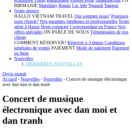
Kompong Thom
Battambang
Phnom Penh
Sihanoukville
LA
BIRMANIE
Mandalay
Bagan
Lac Inle
Ngapali
Yangon
Notre agence
HALLO VIETNAM TRAVEL
Qui sommes nous?
Pourquoi
nous choisir?
Nos garanties juridiques et professionelles
Notre
siège à Hanoi
Nous contacter
Correspondant en France
Nos
offres spéciales
ON PARLE DE NOUS
Témoignages de nos
clients
COMMENT RÉSERVER?
Réserver à 3 étapes
Conditions
générales de ventes
PAIEMENT
Mode de paiement
Paiement
en ligne
Nouvelles
DERNIÈRES NOUVELLES
Devis gratuit
Accueil
›
Nouvelles
›
Nouvelles
›
Concert de musique électronique
avec dan moi et dan tranh
Concert de musique
électronique avec dan moi et
dan tranh