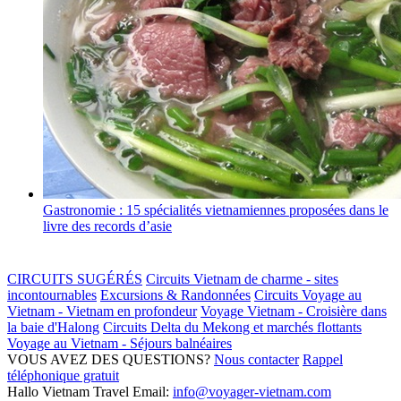
Gastronomie : 15 spécialités vietnamiennes proposées dans le
livre des records d’asie
CIRCUITS SUGÉRÉS
Circuits Vietnam de charme - sites
incontournables
Excursions & Randonnées
Circuits Voyage au
Vietnam - Vietnam en profondeur
Voyage Vietnam - Croisière dans
la baie d'Halong
Circuits Delta du Mekong et marchés flottants
Voyage au Vietnam - Séjours balnéaires
VOUS AVEZ DES QUESTIONS?
Nous contacter
Rappel
téléphonique gratuit
Hallo Vietnam Travel
Email:
info@voyager-vietnam.com