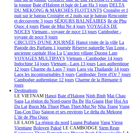
la jonque
Baie d'Halong et baie de Lan Ha 3 jours
DELTA
DU MEKONG & MARCHÉS FLOTTANTS
Croisière et 1
nuit sur le bateau
Croisière et 2 nuits sur le bateau
Rencontre
et decouverte 3 jours
SÉJOURS BALNÉAIRES
Ile de Phu
Quoc 4 jours
Plage de Mui Ne 4 jours
VOYAGES DE
NOCES
Vietnam - voyage de noce 13 jours
Cambodge -
voyage de noce 9 jours
CIRCUITS D'UNE JOURNÉE
Hanoi visite de la ville
La
Pagode des Parfums 1 journée
Réserve naturelle Van Long -
ancienne capitale Hoa Lu
L’ancien village Duong Lam
VOYAGES MULTIPAYS
Vietnam - Cambodge 14 jours
Indochine 14 jours
Vietnam - Laos 13 jours
Laos authentique
12 jours
Charme du Laos 7 jours
Laos via Thailande 14 jours
Laos les incontournables 9 jours
Cambodge Terre d'Or 7 jours
Cambodge authentique 12 jours
Charme de la Birmanie 6
jours
Destinations
LE VIETNAM
Hanoi
Baie d'Halong
Ninh Binh
Mai Chau
Sapa
La région du Nord-ouest
Ba Be
Ha Giang
Hue
Hoi An
Da Lat
Buon Ma Thuot
Phan Thiet-Mui Ne
Nha Trang
Vung
Tau-Con Dao
Saigon et ses environs
Le delta du Mekong
L'ile de Phu Quoc
LE LAOS
La région du nord
Luang Prabang
Vang Vieng
Vientiane
Boloven
Paksé
LE CAMBODGE
Siem Reap