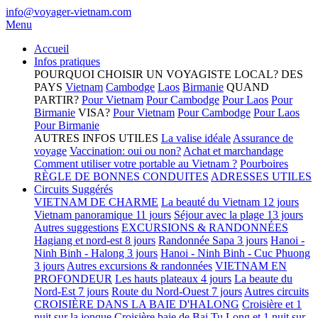
info@voyager-vietnam.com
Menu
Accueil
Infos pratiques
POURQUOI CHOISIR UN VOYAGISTE LOCAL?
DES
PAYS
Vietnam
Cambodge
Laos
Birmanie
QUAND
PARTIR?
Pour Vietnam
Pour Cambodge
Pour Laos
Pour
Birmanie
VISA?
Pour Vietnam
Pour Cambodge
Pour Laos
Pour Birmanie
AUTRES INFOS UTILES
La valise idéale
Assurance de
voyage
Vaccination: oui ou non?
Achat et marchandage
Comment utiliser votre portable au Vietnam ?
Pourboires
RÈGLE DE BONNES CONDUITES
ADRESSES UTILES
Circuits Suggérés
VIETNAM DE CHARME
La beauté du Vietnam 12 jours
Vietnam panoramique 11 jours
Séjour avec la plage 13 jours
Autres suggestions
EXCURSIONS & RANDONNÉES
Hagiang et nord-est 8 jours
Randonnée Sapa 3 jours
Hanoi -
Ninh Binh - Halong 3 jours
Hanoi - Ninh Binh - Cuc Phuong
3 jours
Autres excursions & randonnées
VIETNAM EN
PROFONDEUR
Les hauts plateaux 4 jours
La beaute du
Nord-Est 7 jours
Route du Nord-Ouest 7 jours
Autres circuits
CROISIÈRE DANS LA BAIE D'HALONG
Croisière et 1
nuit sur la jonque
Croisière baie de Bai Tu Long et 1 nuit sur