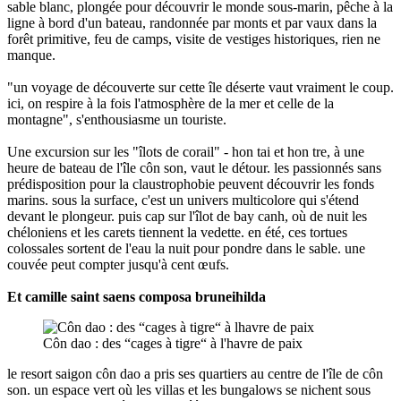
sable blanc, plongée pour découvrir le monde sous-marin, pêche à la
ligne à bord d'un bateau, randonnée par monts et par vaux dans la
forêt primitive, feu de camps, visite de vestiges historiques, rien ne
manque.
"un voyage de découverte sur cette île déserte vaut vraiment le coup.
ici, on respire à la fois l'atmosphère de la mer et celle de la
montagne", s'enthousiasme un touriste.
Une excursion sur les "îlots de corail" - hon tai et hon tre, à une
heure de bateau de l'île côn son, vaut le détour. les passionnés sans
prédisposition pour la claustrophobie peuvent découvrir les fonds
marins. sous la surface, c'est un univers multicolore qui s'étend
devant le plongeur. puis cap sur l'îlot de bay canh, où de nuit les
chéloniens et les carets tiennent la vedette. en été, ces tortues
colossales sortent de l'eau la nuit pour pondre dans le sable. une
couvée peut compter jusqu'à cent œufs.
Et camille saint saens composa bruneihilda
Côn dao : des “cages à tigre“ à l'havre de paix
le resort saigon côn dao a pris ses quartiers au centre de l'île de côn
son. un espace vert où les villas et les bungalows se nichent sous