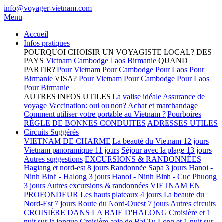
info@voyager-vietnam.com
Menu
Accueil
Infos pratiques
POURQUOI CHOISIR UN VOYAGISTE LOCAL?
DES
PAYS
Vietnam
Cambodge
Laos
Birmanie
QUAND
PARTIR?
Pour Vietnam
Pour Cambodge
Pour Laos
Pour
Birmanie
VISA?
Pour Vietnam
Pour Cambodge
Pour Laos
Pour Birmanie
AUTRES INFOS UTILES
La valise idéale
Assurance de
voyage
Vaccination: oui ou non?
Achat et marchandage
Comment utiliser votre portable au Vietnam ?
Pourboires
RÈGLE DE BONNES CONDUITES
ADRESSES UTILES
Circuits Suggérés
VIETNAM DE CHARME
La beauté du Vietnam 12 jours
Vietnam panoramique 11 jours
Séjour avec la plage 13 jours
Autres suggestions
EXCURSIONS & RANDONNÉES
Hagiang et nord-est 8 jours
Randonnée Sapa 3 jours
Hanoi -
Ninh Binh - Halong 3 jours
Hanoi - Ninh Binh - Cuc Phuong
3 jours
Autres excursions & randonnées
VIETNAM EN
PROFONDEUR
Les hauts plateaux 4 jours
La beaute du
Nord-Est 7 jours
Route du Nord-Ouest 7 jours
Autres circuits
CROISIÈRE DANS LA BAIE D'HALONG
Croisière et 1
nuit sur la jonque
Croisière baie de Bai Tu Long et 1 nuit sur