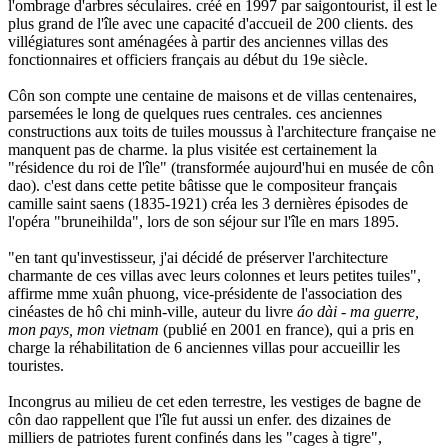
l'ombrage d'arbres séculaires. créé en 1997 par saigontourist, il est le
plus grand de l'île avec une capacité d'accueil de 200 clients. des
villégiatures sont aménagées à partir des anciennes villas des
fonctionnaires et officiers français au début du 19e siècle.
Côn son compte une centaine de maisons et de villas centenaires,
parsemées le long de quelques rues centrales. ces anciennes
constructions aux toits de tuiles moussus à l'architecture française ne
manquent pas de charme. la plus visitée est certainement la
"résidence du roi de l'île" (transformée aujourd'hui en musée de côn
dao). c'est dans cette petite bâtisse que le compositeur français
camille saint saens (1835-1921) créa les 3 dernières épisodes de
l'opéra "bruneihilda", lors de son séjour sur l'île en mars 1895.
"en tant qu'investisseur, j'ai décidé de préserver l'architecture
charmante de ces villas avec leurs colonnes et leurs petites tuiles",
affirme mme xuân phuong, vice-présidente de l'association des
cinéastes de hô chi minh-ville, auteur du livre
áo dài - ma guerre,
mon pays, mon vietnam
(publié en 2001 en france), qui a pris en
charge la réhabilitation de 6 anciennes villas pour accueillir les
touristes.
Incongrus au milieu de cet eden terrestre, les vestiges de bagne de
côn dao rappellent que l'île fut aussi un enfer. des dizaines de
milliers de patriotes furent confinés dans les "cages à tigre",