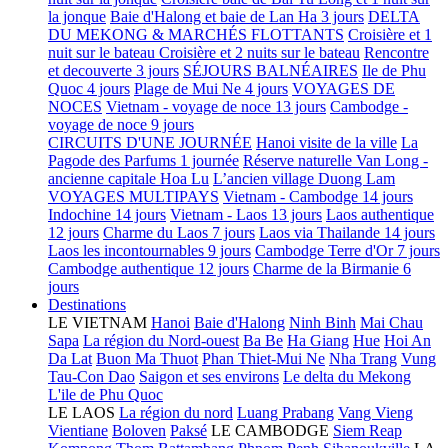
la jonque
Baie d'Halong et baie de Lan Ha 3 jours
DELTA
DU MEKONG & MARCHÉS FLOTTANTS
Croisière et 1
nuit sur le bateau
Croisière et 2 nuits sur le bateau
Rencontre
et decouverte 3 jours
SÉJOURS BALNÉAIRES
Ile de Phu
Quoc 4 jours
Plage de Mui Ne 4 jours
VOYAGES DE
NOCES
Vietnam - voyage de noce 13 jours
Cambodge -
voyage de noce 9 jours
CIRCUITS D'UNE JOURNÉE
Hanoi visite de la ville
La
Pagode des Parfums 1 journée
Réserve naturelle Van Long -
ancienne capitale Hoa Lu
L’ancien village Duong Lam
VOYAGES MULTIPAYS
Vietnam - Cambodge 14 jours
Indochine 14 jours
Vietnam - Laos 13 jours
Laos authentique
12 jours
Charme du Laos 7 jours
Laos via Thailande 14 jours
Laos les incontournables 9 jours
Cambodge Terre d'Or 7 jours
Cambodge authentique 12 jours
Charme de la Birmanie 6
jours
Destinations
LE VIETNAM
Hanoi
Baie d'Halong
Ninh Binh
Mai Chau
Sapa
La région du Nord-ouest
Ba Be
Ha Giang
Hue
Hoi An
Da Lat
Buon Ma Thuot
Phan Thiet-Mui Ne
Nha Trang
Vung
Tau-Con Dao
Saigon et ses environs
Le delta du Mekong
L'ile de Phu Quoc
LE LAOS
La région du nord
Luang Prabang
Vang Vieng
Vientiane
Boloven
Paksé
LE CAMBODGE
Siem Reap