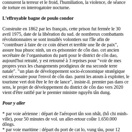
connurent la terreur et le froid, l'humiliation, la violence, de séance
de torture en interrogatoire nocturne.
L’effroyable bagne de poulo condor
Construite en 1862 par les français, cette prison fut fermée le 30
avril 1975, date de la libération du sud. de nombreux combattants
révolutionnaires se sont installés volontiers sur l'île afin de
"contribuer à faire de ce coin désert et terrible une île de paix",
assure hua phuoc ninh, un ex-prisonnier de côn dao. cet ancien
secrétaire de l’organisation du parti pour le district de côn dao,
aujourd'hui retraité, y est retourné à 3 reprises pour "voir de mes
propres yeux les changements prodigieux de ma seconde terre
natale". "un plan de développement socio-économique stratégique
est nécessaire pour l'envol de côn dao. parmi les atouts à exploiter, le
tourisme vert doit être le fer de lance", insiste-il. premier pas dans ce
sens, le projet de développement du district de côn dao vers 2020
vient d'être ratifié par le premier ministre nguyên tân dung.
Pour y aller
* par voie aérienne : départ de l'aéroport tân son nhât, (hô chi minh-
ville), pour 50 minutes de vol. un aller-retour coûte 1.650.000
dôngs.
* par voie maritime : départ du port de cat lo, vung tàu, pour 12