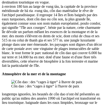
destination touristique en vogue.
à environ 180 km au large de vung tàu, la capitale de la province
méridionale de bà ria -vung tàu, côn dao matérialise le rêve de
l'archipel paradisiaque. il regroupe 14 îles et îlots baignés par des
eaux turquoises, dont côn dao ou côn son, la plus grande île,
également connue sous son nom malais européanisé, poulo condor,
qui signifie "l'île aux courges". bénie par la nature, cette charmante
île dévoile un parfum mêlant les essences de la montagne et de la
mer. des monts s'élèvent en dents de scie, dont celui de chua et ses
515 m ou celui de thanh gia et ses 577 m. une jungle luxuriante
plonge dans une mer émeraude. les paysages sont dignes d'un décor
de carte postale avec une vingtaine de plages immaculées de sable
blanc. le tout forme le parc national de côn dao qui couvre 6.000 ha
sur terre et 14.000 ha en mer. doté d'une faune et d'une flore très
diversifiées, cette réserve de biosphère à la fois terrestre et marine
fait la particularité de l'île.
Atmosphère de la mer et de la montagne
Côn dao : des “cages à tigre“ à l'havre de paix
longtemps ignorées, les beautés de côn dao n'ont été présentées au
public qu'au milieu des années 1990 où l'archipel est transformé en
lieu touristique. baignade dans les eaux limpides, bronzage sur le