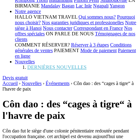
Kompong Thom
Battambang
Phnom Penh
Sihanoukville
LA
BIRMANIE
Mandalay
Bagan
Lac Inle
Ngapali
Yangon
Notre agence
HALLO VIETNAM TRAVEL
Qui sommes nous?
Pourquoi
nous choisir?
Nos garanties juridiques et professionelles
Notre
siège à Hanoi
Nous contacter
Correspondant en France
Nos
offres spéciales
ON PARLE DE NOUS
Témoignages de nos
clients
COMMENT RÉSERVER?
Réserver à 3 étapes
Conditions
générales de ventes
PAIEMENT
Mode de paiement
Paiement
en ligne
Nouvelles
DERNIÈRES NOUVELLES
Devis gratuit
Accueil
›
Nouvelles
›
Événements
›
Côn dao : des “cages à tigre“ à
l'havre de paix
Côn dao : des “cages à tigre“ à
l'havre de paix
Côn dao fut le siège d'une colonie pénitentiaire redoutée pendant
l'occupation française. cet archipel est devenu aujourd'hui une