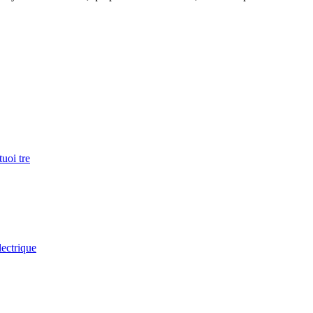
uoi tre
lectrique