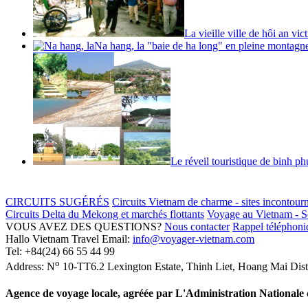
La vieille ville de hôi an vi
Na hang, la "baie de ha long" en pleine montagn
Le réveil touristique de binh p
CIRCUITS SUGÉRÉS
Circuits Vietnam de charme - sites incontour
Circuits Delta du Mekong et marchés flottants
Voyage au Vietnam - Sé
VOUS AVEZ DES QUESTIONS?
Nous contacter
Rappel téléphoniq
Hallo Vietnam Travel
Email:
info@voyager-vietnam.com
Tel:
+84(24) 66 55 44 99
o
Address:
N
10-TT6.2 Lexington Estate, Thinh Liet
,
Hoang Mai Dist
Agence de voyage locale, agréée par L'Administration National