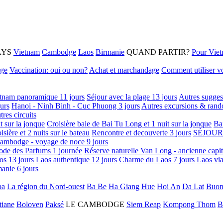
AYS
Vietnam
Cambodge
Laos
Birmanie
QUAND PARTIR?
Pour Vie
age
Vaccination: oui ou non?
Achat et marchandage
Comment utiliser vo
tnam panoramique 11 jours
Séjour avec la plage 13 jours
Autres sugges
urs
Hanoi - Ninh Binh - Cuc Phuong 3 jours
Autres excursions & rand
tres circuits
it sur la jonque
Croisière baie de Bai Tu Long et 1 nuit sur la jonque
Ba
isière et 2 nuits sur le bateau
Rencontre et decouverte 3 jours
SÉJOUR
ambodge - voyage de noce 9 jours
ode des Parfums 1 journée
Réserve naturelle Van Long - ancienne capi
os 13 jours
Laos authentique 12 jours
Charme du Laos 7 jours
Laos via
anie 6 jours
pa
La région du Nord-ouest
Ba Be
Ha Giang
Hue
Hoi An
Da Lat
Buon
tiane
Boloven
Paksé
LE CAMBODGE
Siem Reap
Kompong Thom
B