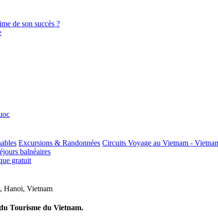
ctime de son succès ?
e
huoc
nables
Excursions & Randonnées
Circuits Voyage au Vietnam - Vietna
jours balnéaires
ue gratuit
,
Hanoi
,
Vietnam
e du Tourisme du Vietnam.