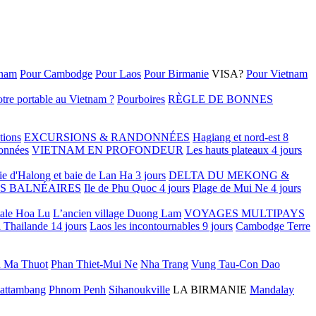
tnam
Pour Cambodge
Pour Laos
Pour Birmanie
VISA?
Pour Vietnam
tre portable au Vietnam ?
Pourboires
RÈGLE DE BONNES
tions
EXCURSIONS & RANDONNÉES
Hagiang et nord-est 8
onnées
VIETNAM EN PROFONDEUR
Les hauts plateaux 4 jours
ie d'Halong et baie de Lan Ha 3 jours
DELTA DU MEKONG &
S BALNÉAIRES
Ile de Phu Quoc 4 jours
Plage de Mui Ne 4 jours
tale Hoa Lu
L’ancien village Duong Lam
VOYAGES MULTIPAYS
 Thailande 14 jours
Laos les incontournables 9 jours
Cambodge Terre
 Ma Thuot
Phan Thiet-Mui Ne
Nha Trang
Vung Tau-Con Dao
attambang
Phnom Penh
Sihanoukville
LA BIRMANIE
Mandalay