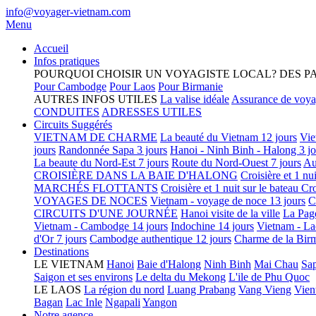
info@voyager-vietnam.com
Menu
Accueil
Infos pratiques
POURQUOI CHOISIR UN VOYAGISTE LOCAL?
DES P
Pour Cambodge
Pour Laos
Pour Birmanie
AUTRES INFOS UTILES
La valise idéale
Assurance de voy
CONDUITES
ADRESSES UTILES
Circuits Suggérés
VIETNAM DE CHARME
La beauté du Vietnam 12 jours
Vie
jours
Randonnée Sapa 3 jours
Hanoi - Ninh Binh - Halong 3 jo
La beaute du Nord-Est 7 jours
Route du Nord-Ouest 7 jours
Au
CROISIÈRE DANS LA BAIE D'HALONG
Croisière et 1 nu
MARCHÉS FLOTTANTS
Croisière et 1 nuit sur le bateau
Cro
VOYAGES DE NOCES
Vietnam - voyage de noce 13 jours
C
CIRCUITS D'UNE JOURNÉE
Hanoi visite de la ville
La Pag
Vietnam - Cambodge 14 jours
Indochine 14 jours
Vietnam - La
d'Or 7 jours
Cambodge authentique 12 jours
Charme de la Birm
Destinations
LE VIETNAM
Hanoi
Baie d'Halong
Ninh Binh
Mai Chau
Sa
Saigon et ses environs
Le delta du Mekong
L'ile de Phu Quoc
LE LAOS
La région du nord
Luang Prabang
Vang Vieng
Vien
Bagan
Lac Inle
Ngapali
Yangon
Notre agence