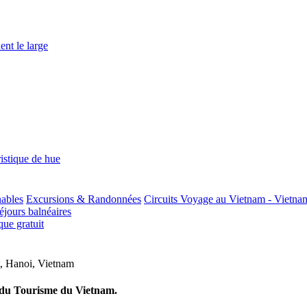
ent le large
istique de hue
nables
Excursions & Randonnées
Circuits Voyage au Vietnam - Vietna
jours balnéaires
ue gratuit
,
Hanoi
,
Vietnam
e du Tourisme du Vietnam.