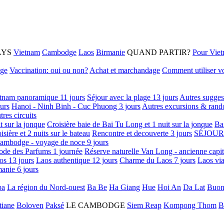
AYS
Vietnam
Cambodge
Laos
Birmanie
QUAND PARTIR?
Pour Vie
age
Vaccination: oui ou non?
Achat et marchandage
Comment utiliser vo
tnam panoramique 11 jours
Séjour avec la plage 13 jours
Autres sugges
urs
Hanoi - Ninh Binh - Cuc Phuong 3 jours
Autres excursions & rand
tres circuits
it sur la jonque
Croisière baie de Bai Tu Long et 1 nuit sur la jonque
Ba
isière et 2 nuits sur le bateau
Rencontre et decouverte 3 jours
SÉJOUR
ambodge - voyage de noce 9 jours
ode des Parfums 1 journée
Réserve naturelle Van Long - ancienne capi
os 13 jours
Laos authentique 12 jours
Charme du Laos 7 jours
Laos via
anie 6 jours
pa
La région du Nord-ouest
Ba Be
Ha Giang
Hue
Hoi An
Da Lat
Buon
tiane
Boloven
Paksé
LE CAMBODGE
Siem Reap
Kompong Thom
B