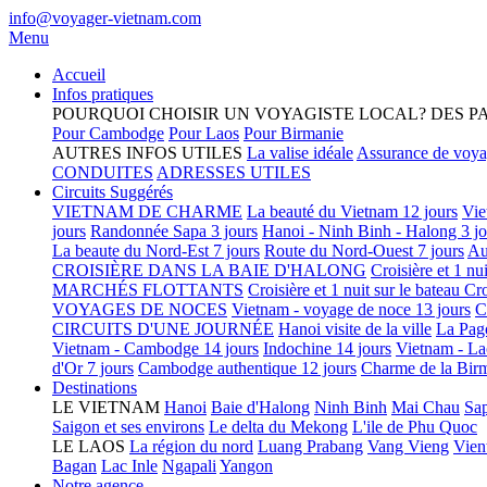
info@voyager-vietnam.com
Menu
Accueil
Infos pratiques
POURQUOI CHOISIR UN VOYAGISTE LOCAL?
DES P
Pour Cambodge
Pour Laos
Pour Birmanie
AUTRES INFOS UTILES
La valise idéale
Assurance de voy
CONDUITES
ADRESSES UTILES
Circuits Suggérés
VIETNAM DE CHARME
La beauté du Vietnam 12 jours
Vie
jours
Randonnée Sapa 3 jours
Hanoi - Ninh Binh - Halong 3 jo
La beaute du Nord-Est 7 jours
Route du Nord-Ouest 7 jours
Au
CROISIÈRE DANS LA BAIE D'HALONG
Croisière et 1 nu
MARCHÉS FLOTTANTS
Croisière et 1 nuit sur le bateau
Cro
VOYAGES DE NOCES
Vietnam - voyage de noce 13 jours
C
CIRCUITS D'UNE JOURNÉE
Hanoi visite de la ville
La Pag
Vietnam - Cambodge 14 jours
Indochine 14 jours
Vietnam - La
d'Or 7 jours
Cambodge authentique 12 jours
Charme de la Birm
Destinations
LE VIETNAM
Hanoi
Baie d'Halong
Ninh Binh
Mai Chau
Sa
Saigon et ses environs
Le delta du Mekong
L'ile de Phu Quoc
LE LAOS
La région du nord
Luang Prabang
Vang Vieng
Vien
Bagan
Lac Inle
Ngapali
Yangon
Notre agence