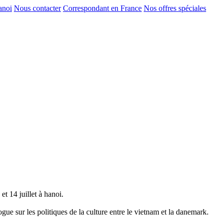
anoi
Nous contacter
Correspondant en France
Nos offres spéciales
t 14 juillet à hanoi.
ue sur les politiques de la culture entre le vietnam et la danemark.