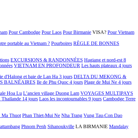
tnam
Pour Cambodge
Pour Laos
Pour Birmanie
VISA?
Pour Vietnam
tre portable au Vietnam ?
Pourboires
RÈGLE DE BONNES
tions
EXCURSIONS & RANDONNÉES
Hagiang et nord-est 8
onnées
VIETNAM EN PROFONDEUR
Les hauts plateaux 4 jours
ie d'Halong et baie de Lan Ha 3 jours
DELTA DU MEKONG &
S BALNÉAIRES
Ile de Phu Quoc 4 jours
Plage de Mui Ne 4 jours
tale Hoa Lu
L’ancien village Duong Lam
VOYAGES MULTIPAYS
 Thailande 14 jours
Laos les incontournables 9 jours
Cambodge Terre
 Ma Thuot
Phan Thiet-Mui Ne
Nha Trang
Vung Tau-Con Dao
attambang
Phnom Penh
Sihanoukville
LA BIRMANIE
Mandalay