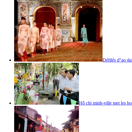
Défilés d"ao da
Hô chi minh-ville met les b