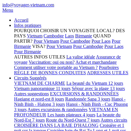
info@voyager-vietnam.com
Menu
Accueil
Infos pratiques
POURQUOI CHOISIR UN VOYAGISTE LOCAL?
DES
PAYS
Vietnam
Cambodge
Laos
Birmanie
QUAND
PARTIR?
Pour Vietnam
Pour Cambodge
Pour Laos
Pour
Birmanie
VISA?
Pour Vietnam
Pour Cambodge
Pour Laos
Pour Birmanie
AUTRES INFOS UTILES
La valise idéale
Assurance de
voyage
Vaccination: oui ou non?
Achat et marchandage
Comment utiliser votre portable au Vietnam ?
Pourboires
RÈGLE DE BONNES CONDUITES
ADRESSES UTILES
Circuits Suggérés
VIETNAM DE CHARME
La beauté du Vietnam 12 jours
Vietnam panoramique 11 jours
Séjour avec la plage 13 jours
Autres suggestions
EXCURSIONS & RANDONNÉES
Hagiang et nord-est 8 jours
Randonnée Sapa 3 jours
Hanoi -
Ninh Binh - Halong 3 jours
Hanoi - Ninh Binh - Cuc Phuong
3 jours
Autres excursions & randonnées
VIETNAM EN
PROFONDEUR
Les hauts plateaux 4 jours
La beaute du
Nord-Est 7 jours
Route du Nord-Ouest 7 jours
Autres circuits
CROISIÈRE DANS LA BAIE D'HALONG
Croisière et 1
nuit sur la jonque
Croisière baie de Bai Tu Long et 1 nuit sur