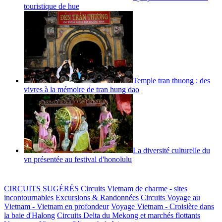
touristique de hue
Temple tran thuong : des
vivres à la mémoire de tran hung dao
La diversité culturelle du
vn présentée au festival d'honolulu
CIRCUITS SUGÉRÉS
Circuits Vietnam de charme - sites
incontournables
Excursions & Randonnées
Circuits Voyage au
Vietnam - Vietnam en profondeur
Voyage Vietnam - Croisière dans
la baie d'Halong
Circuits Delta du Mekong et marchés flottants