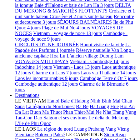
la jonque
Baie d'Halong et baie de Lan Ha 3 jours
DELTA
DU MEKONG & MARCHÉS FLOTTANTS
Croisière et 1
nuit sur le bateau
Croisière et 2 nuits sur le bateau
Rencontre
et decouverte 3 jours
SÉJOURS BALNÉAIRES
Ile de Phu
Quoc 4 jours
Plage de Mui Ne 4 jours
VOYAGES DE
NOCES
Vietnam - voyage de noce 13 jours
Cambodge -
voyage de noce 9 jours
CIRCUITS D'UNE JOURNÉE
Hanoi visite de la ville
La
Pagode des Parfums 1 journée
Réserve naturelle Van Long -
ancienne capitale Hoa Lu
L’ancien village Duong Lam
VOYAGES MULTIPAYS
Vietnam - Cambodge 14 jours
Indochine 14 jours
Vietnam - Laos 13 jours
Laos authentique
12 jours
Charme du Laos 7 jours
Laos via Thailande 14 jours
Laos les incontournables 9 jours
Cambodge Terre d'Or 7 jours
Cambodge authentique 12 jours
Charme de la Birmanie 6
jours
Destinations
LE VIETNAM
Hanoi
Baie d'Halong
Ninh Binh
Mai Chau
Sapa
La région du Nord-ouest
Ba Be
Ha Giang
Hue
Hoi An
Da Lat
Buon Ma Thuot
Phan Thiet-Mui Ne
Nha Trang
Vung
Tau-Con Dao
Saigon et ses environs
Le delta du Mekong
L'ile de Phu Quoc
LE LAOS
La région du nord
Luang Prabang
Vang Vieng
Vientiane
Boloven
Paksé
LE CAMBODGE
Siem Reap