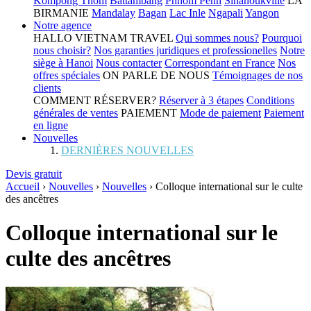
Kompong Thom
Battambang
Phnom Penh
Sihanoukville
LA
BIRMANIE
Mandalay
Bagan
Lac Inle
Ngapali
Yangon
Notre agence
HALLO VIETNAM TRAVEL
Qui sommes nous?
Pourquoi
nous choisir?
Nos garanties juridiques et professionelles
Notre
siège à Hanoi
Nous contacter
Correspondant en France
Nos
offres spéciales
ON PARLE DE NOUS
Témoignages de nos
clients
COMMENT RÉSERVER?
Réserver à 3 étapes
Conditions
générales de ventes
PAIEMENT
Mode de paiement
Paiement
en ligne
Nouvelles
DERNIÈRES NOUVELLES
Devis gratuit
Accueil
›
Nouvelles
›
Nouvelles
›
Colloque international sur le culte
des ancêtres
Colloque international sur le
culte des ancêtres