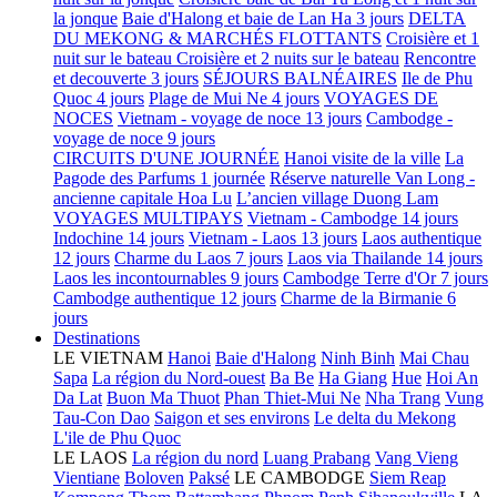
la jonque
Baie d'Halong et baie de Lan Ha 3 jours
DELTA
DU MEKONG & MARCHÉS FLOTTANTS
Croisière et 1
nuit sur le bateau
Croisière et 2 nuits sur le bateau
Rencontre
et decouverte 3 jours
SÉJOURS BALNÉAIRES
Ile de Phu
Quoc 4 jours
Plage de Mui Ne 4 jours
VOYAGES DE
NOCES
Vietnam - voyage de noce 13 jours
Cambodge -
voyage de noce 9 jours
CIRCUITS D'UNE JOURNÉE
Hanoi visite de la ville
La
Pagode des Parfums 1 journée
Réserve naturelle Van Long -
ancienne capitale Hoa Lu
L’ancien village Duong Lam
VOYAGES MULTIPAYS
Vietnam - Cambodge 14 jours
Indochine 14 jours
Vietnam - Laos 13 jours
Laos authentique
12 jours
Charme du Laos 7 jours
Laos via Thailande 14 jours
Laos les incontournables 9 jours
Cambodge Terre d'Or 7 jours
Cambodge authentique 12 jours
Charme de la Birmanie 6
jours
Destinations
LE VIETNAM
Hanoi
Baie d'Halong
Ninh Binh
Mai Chau
Sapa
La région du Nord-ouest
Ba Be
Ha Giang
Hue
Hoi An
Da Lat
Buon Ma Thuot
Phan Thiet-Mui Ne
Nha Trang
Vung
Tau-Con Dao
Saigon et ses environs
Le delta du Mekong
L'ile de Phu Quoc
LE LAOS
La région du nord
Luang Prabang
Vang Vieng
Vientiane
Boloven
Paksé
LE CAMBODGE
Siem Reap