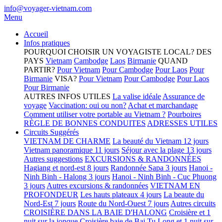
info@voyager-vietnam.com
Menu
Accueil
Infos pratiques
POURQUOI CHOISIR UN VOYAGISTE LOCAL?
DES
PAYS
Vietnam
Cambodge
Laos
Birmanie
QUAND
PARTIR?
Pour Vietnam
Pour Cambodge
Pour Laos
Pour
Birmanie
VISA?
Pour Vietnam
Pour Cambodge
Pour Laos
Pour Birmanie
AUTRES INFOS UTILES
La valise idéale
Assurance de
voyage
Vaccination: oui ou non?
Achat et marchandage
Comment utiliser votre portable au Vietnam ?
Pourboires
RÈGLE DE BONNES CONDUITES
ADRESSES UTILES
Circuits Suggérés
VIETNAM DE CHARME
La beauté du Vietnam 12 jours
Vietnam panoramique 11 jours
Séjour avec la plage 13 jours
Autres suggestions
EXCURSIONS & RANDONNÉES
Hagiang et nord-est 8 jours
Randonnée Sapa 3 jours
Hanoi -
Ninh Binh - Halong 3 jours
Hanoi - Ninh Binh - Cuc Phuong
3 jours
Autres excursions & randonnées
VIETNAM EN
PROFONDEUR
Les hauts plateaux 4 jours
La beaute du
Nord-Est 7 jours
Route du Nord-Ouest 7 jours
Autres circuits
CROISIÈRE DANS LA BAIE D'HALONG
Croisière et 1
nuit sur la jonque
Croisière baie de Bai Tu Long et 1 nuit sur