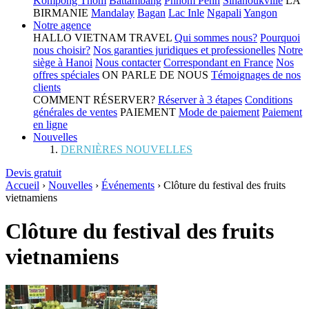
Kompong Thom
Battambang
Phnom Penh
Sihanoukville
LA
BIRMANIE
Mandalay
Bagan
Lac Inle
Ngapali
Yangon
Notre agence
HALLO VIETNAM TRAVEL
Qui sommes nous?
Pourquoi
nous choisir?
Nos garanties juridiques et professionelles
Notre
siège à Hanoi
Nous contacter
Correspondant en France
Nos
offres spéciales
ON PARLE DE NOUS
Témoignages de nos
clients
COMMENT RÉSERVER?
Réserver à 3 étapes
Conditions
générales de ventes
PAIEMENT
Mode de paiement
Paiement
en ligne
Nouvelles
DERNIÈRES NOUVELLES
Devis gratuit
Accueil
›
Nouvelles
›
Événements
›
Clôture du festival des fruits
vietnamiens
Clôture du festival des fruits
vietnamiens