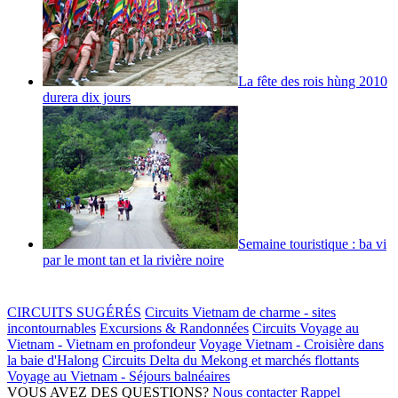
La fête des rois hùng 2010
durera dix jours
Semaine touristique : ba vi
par le mont tan et la rivière noire
CIRCUITS SUGÉRÉS
Circuits Vietnam de charme - sites
incontournables
Excursions & Randonnées
Circuits Voyage au
Vietnam - Vietnam en profondeur
Voyage Vietnam - Croisière dans
la baie d'Halong
Circuits Delta du Mekong et marchés flottants
Voyage au Vietnam - Séjours balnéaires
VOUS AVEZ DES QUESTIONS?
Nous contacter
Rappel