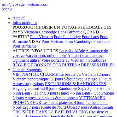
info@voyager-vietnam.com
Menu
Accueil
Infos pratiques
POURQUOI CHOISIR UN VOYAGISTE LOCAL?
DES
PAYS
Vietnam
Cambodge
Laos
Birmanie
QUAND
PARTIR?
Pour Vietnam
Pour Cambodge
Pour Laos
Pour
Birmanie
VISA?
Pour Vietnam
Pour Cambodge
Pour Laos
Pour Birmanie
AUTRES INFOS UTILES
La valise idéale
Assurance de
voyage
Vaccination: oui ou non?
Achat et marchandage
Comment utiliser votre portable au Vietnam ?
Pourboires
RÈGLE DE BONNES CONDUITES
ADRESSES UTILES
Circuits Suggérés
VIETNAM DE CHARME
La beauté du Vietnam 12 jours
Vietnam panoramique 11 jours
Séjour avec la plage 13 jours
Autres suggestions
EXCURSIONS & RANDONNÉES
Hagiang et nord-est 8 jours
Randonnée Sapa 3 jours
Hanoi -
Ninh Binh - Halong 3 jours
Hanoi - Ninh Binh - Cuc Phuong
3 jours
Autres excursions & randonnées
VIETNAM EN
PROFONDEUR
Les hauts plateaux 4 jours
La beaute du
Nord-Est 7 jours
Route du Nord-Ouest 7 jours
Autres circuits
CROISIÈRE DANS LA BAIE D'HALONG
Croisière et 1
nuit sur la jonque
Croisière baie de Bai Tu Long et 1 nuit sur