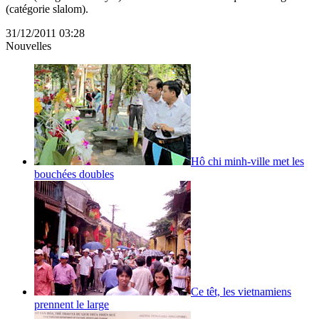
(catégorie slalom).
31/12/2011 03:28
Nouvelles
Hô chi minh-ville met les
bouchées doubles
Ce têt, les vietnamiens
prennent le large