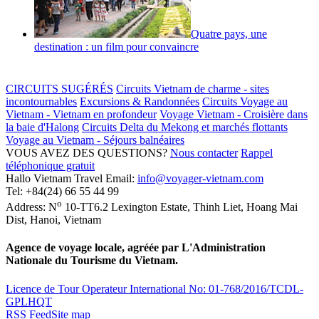
Quatre pays, une
destination : un film pour convaincre
CIRCUITS SUGÉRÉS
Circuits Vietnam de charme - sites
incontournables
Excursions & Randonnées
Circuits Voyage au
Vietnam - Vietnam en profondeur
Voyage Vietnam - Croisière dans
la baie d'Halong
Circuits Delta du Mekong et marchés flottants
Voyage au Vietnam - Séjours balnéaires
VOUS AVEZ DES QUESTIONS?
Nous contacter
Rappel
téléphonique gratuit
Hallo Vietnam Travel
Email:
info@voyager-vietnam.com
Tel:
+84(24) 66 55 44 99
o
Address:
N
10-TT6.2 Lexington Estate, Thinh Liet
,
Hoang Mai
Dist
,
Hanoi
,
Vietnam
Agence de voyage locale, agréée par L'Administration
Nationale du Tourisme du Vietnam.
Licence de Tour Operateur International No: 01-768/2016/TCDL-
GPLHQT
RSS Feed
Site map