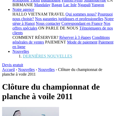
Kompong Thom
Battambang
Phnom Penh
Sihanoukville
LA
BIRMANIE
Mandalay
Bagan
Lac Inle
Ngapali
Yangon
Notre agence
HALLO VIETNAM TRAVEL
Qui sommes nous?
Pourquoi
nous choisir?
Nos garanties juridiques et professionelles
Notre
siège à Hanoi
Nous contacter
Correspondant en France
Nos
offres spéciales
ON PARLE DE NOUS
Témoignages de nos
clients
COMMENT RÉSERVER?
Réserver à 3 étapes
Conditions
générales de ventes
PAIEMENT
Mode de paiement
Paiement
en ligne
Nouvelles
DERNIÈRES NOUVELLES
Devis gratuit
Accueil
›
Nouvelles
›
Nouvelles
›
Clôture du championnat de
planche à voile 2011
Clôture du championnat de
planche à voile 2011