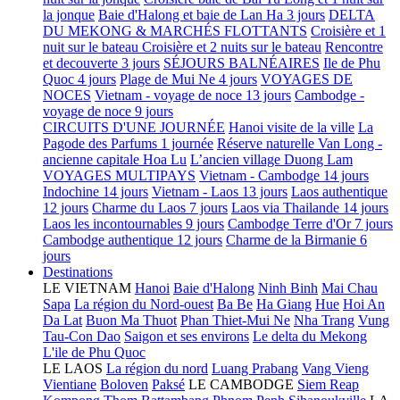
la jonque
Baie d'Halong et baie de Lan Ha 3 jours
DELTA
DU MEKONG & MARCHÉS FLOTTANTS
Croisière et 1
nuit sur le bateau
Croisière et 2 nuits sur le bateau
Rencontre
et decouverte 3 jours
SÉJOURS BALNÉAIRES
Ile de Phu
Quoc 4 jours
Plage de Mui Ne 4 jours
VOYAGES DE
NOCES
Vietnam - voyage de noce 13 jours
Cambodge -
voyage de noce 9 jours
CIRCUITS D'UNE JOURNÉE
Hanoi visite de la ville
La
Pagode des Parfums 1 journée
Réserve naturelle Van Long -
ancienne capitale Hoa Lu
L’ancien village Duong Lam
VOYAGES MULTIPAYS
Vietnam - Cambodge 14 jours
Indochine 14 jours
Vietnam - Laos 13 jours
Laos authentique
12 jours
Charme du Laos 7 jours
Laos via Thailande 14 jours
Laos les incontournables 9 jours
Cambodge Terre d'Or 7 jours
Cambodge authentique 12 jours
Charme de la Birmanie 6
jours
Destinations
LE VIETNAM
Hanoi
Baie d'Halong
Ninh Binh
Mai Chau
Sapa
La région du Nord-ouest
Ba Be
Ha Giang
Hue
Hoi An
Da Lat
Buon Ma Thuot
Phan Thiet-Mui Ne
Nha Trang
Vung
Tau-Con Dao
Saigon et ses environs
Le delta du Mekong
L'ile de Phu Quoc
LE LAOS
La région du nord
Luang Prabang
Vang Vieng
Vientiane
Boloven
Paksé
LE CAMBODGE
Siem Reap