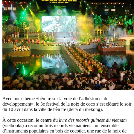
Avec pour thème «bên tre sur la voie de l’adhésion et du
développement», le 3e festival de la noix de coco s’est clôturé le soir
du 10 avril dans la ville de bên tre (delta du mékong).
À cette occasion, le centre du
livre des records guiness du vietnam
(vietbooks) a reconnu trois records vietnamiens : un ensemble
d’instruments populaires en bois de cocotier, une rue de la noix de