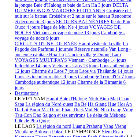
la jonque
Baie d'Halong et baie de Lan Ha 3 jours
DELTA
DU MEKONG & MARCHÉS FLOTTANTS
Croisière et 1
nuit sur le bateau
Croisière et 2 nuits sur le bateau
Rencontre
et decouverte 3 jours
SÉJOURS BALNÉAIRES
Ile de Phu
Quoc 4 jours
Plage de Mui Ne 4 jours
VOYAGES DE
NOCES
Vietnam - voyage de noce 13 jours
Cambodge -
voyage de noce 9 jours
CIRCUITS D'UNE JOURNÉE
Hanoi visite de la ville
La
Pagode des Parfums 1 journée
Réserve naturelle Van Long -
ancienne capitale Hoa Lu
L’ancien village Duong Lam
VOYAGES MULTIPAYS
Vietnam - Cambodge 14 jours
Indochine 14 jours
Vietnam - Laos 13 jours
Laos authentique
12 jours
Charme du Laos 7 jours
Laos via Thailande 14 jours
Laos les incontournables 9 jours
Cambodge Terre d'Or 7 jours
Cambodge authentique 12 jours
Charme de la Birmanie 6
jours
Destinations
LE VIETNAM
Hanoi
Baie d'Halong
Ninh Binh
Mai Chau
Sapa
La région du Nord-ouest
Ba Be
Ha Giang
Hue
Hoi An
Da Lat
Buon Ma Thuot
Phan Thiet-Mui Ne
Nha Trang
Vung
Tau-Con Dao
Saigon et ses environs
Le delta du Mekong
L'ile de Phu Quoc
LE LAOS
La région du nord
Luang Prabang
Vang Vieng
Vientiane
Boloven
Paksé
LE CAMBODGE
Siem Reap