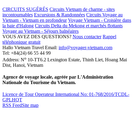
CIRCUITS SUGÉRÉS
Circuits Vietnam de charme - sites
incontournables
Excursions & Randonnées
Circuits Voyage au
Vietnam - Vietnam en profondeur
Voyage Vietnam - Croisière dans
la baie d'Halong
Circuits Delta du Mekong et marchés flottants
Voyage au Vietnam - Séjours balnéaires
VOUS AVEZ DES QUESTIONS?
Nous contacter
Rappel
téléphonique gratuit
Hallo Vietnam Travel
Email:
info@voyager-vietnam.com
Tel:
+84(24) 66 55 44 99
o
Address:
N
10-TT6.2 Lexington Estate, Thinh Liet
,
Hoang Mai
Dist
,
Hanoi
,
Vietnam
Agence de voyage locale, agréée par L'Administration
Nationale du Tourisme du Vietnam.
Licence de Tour Operateur International No: 01-768/2016/TCDL-
GPLHQT
RSS Feed
Site map