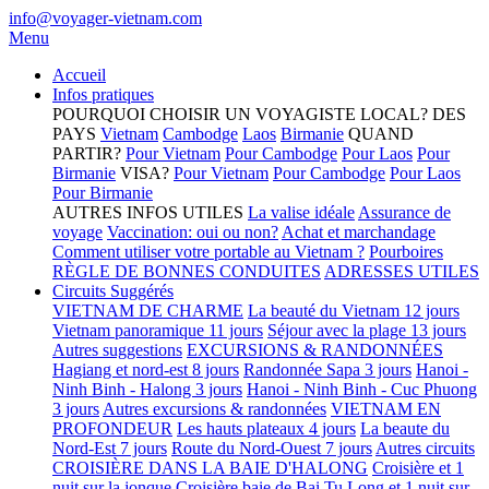
info@voyager-vietnam.com
Menu
Accueil
Infos pratiques
POURQUOI CHOISIR UN VOYAGISTE LOCAL?
DES
PAYS
Vietnam
Cambodge
Laos
Birmanie
QUAND
PARTIR?
Pour Vietnam
Pour Cambodge
Pour Laos
Pour
Birmanie
VISA?
Pour Vietnam
Pour Cambodge
Pour Laos
Pour Birmanie
AUTRES INFOS UTILES
La valise idéale
Assurance de
voyage
Vaccination: oui ou non?
Achat et marchandage
Comment utiliser votre portable au Vietnam ?
Pourboires
RÈGLE DE BONNES CONDUITES
ADRESSES UTILES
Circuits Suggérés
VIETNAM DE CHARME
La beauté du Vietnam 12 jours
Vietnam panoramique 11 jours
Séjour avec la plage 13 jours
Autres suggestions
EXCURSIONS & RANDONNÉES
Hagiang et nord-est 8 jours
Randonnée Sapa 3 jours
Hanoi -
Ninh Binh - Halong 3 jours
Hanoi - Ninh Binh - Cuc Phuong
3 jours
Autres excursions & randonnées
VIETNAM EN
PROFONDEUR
Les hauts plateaux 4 jours
La beaute du
Nord-Est 7 jours
Route du Nord-Ouest 7 jours
Autres circuits
CROISIÈRE DANS LA BAIE D'HALONG
Croisière et 1
nuit sur la jonque
Croisière baie de Bai Tu Long et 1 nuit sur