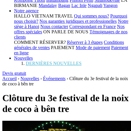
Kompong Thom
Battambang
Phnom Penh
Sihanoukville
LA
BIRMANIE
Mandalay
Bagan
Lac Inle
Ngapali
Yangon
Notre agence
HALLO VIETNAM TRAVEL
Qui sommes nous?
Pourquoi
nous choisir?
Nos garanties juridiques et professionelles
Notre
siège à Hanoi
Nous contacter
Correspondant en France
Nos
offres spéciales
ON PARLE DE NOUS
Témoignages de nos
clients
COMMENT RÉSERVER?
Réserver à 3 étapes
Conditions
générales de ventes
PAIEMENT
Mode de paiement
Paiement
en ligne
Nouvelles
DERNIÈRES NOUVELLES
Devis gratuit
Accueil
›
Nouvelles
›
Événements
›
Clôture du 3e festival de la noix
de coco à bên tre
Clôture du 3e festival de la noix
de coco à bên tre