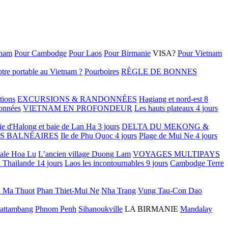
tnam
Pour Cambodge
Pour Laos
Pour Birmanie
VISA?
Pour Vietnam
tre portable au Vietnam ?
Pourboires
RÈGLE DE BONNES
tions
EXCURSIONS & RANDONNÉES
Hagiang et nord-est 8
onnées
VIETNAM EN PROFONDEUR
Les hauts plateaux 4 jours
ie d'Halong et baie de Lan Ha 3 jours
DELTA DU MEKONG &
S BALNÉAIRES
Ile de Phu Quoc 4 jours
Plage de Mui Ne 4 jours
tale Hoa Lu
L’ancien village Duong Lam
VOYAGES MULTIPAYS
 Thailande 14 jours
Laos les incontournables 9 jours
Cambodge Terre
 Ma Thuot
Phan Thiet-Mui Ne
Nha Trang
Vung Tau-Con Dao
attambang
Phnom Penh
Sihanoukville
LA BIRMANIE
Mandalay