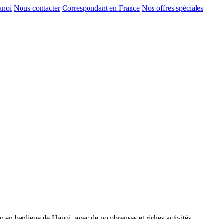
anoi
Nous contacter
Correspondant en France
Nos offres spéciales
ây en banlieue de Hanoi, avec de nombreuses et riches activités.