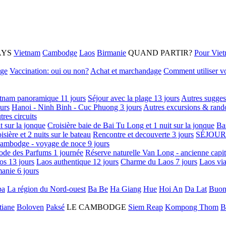
AYS
Vietnam
Cambodge
Laos
Birmanie
QUAND PARTIR?
Pour Vie
age
Vaccination: oui ou non?
Achat et marchandage
Comment utiliser vo
tnam panoramique 11 jours
Séjour avec la plage 13 jours
Autres sugges
urs
Hanoi - Ninh Binh - Cuc Phuong 3 jours
Autres excursions & rand
tres circuits
it sur la jonque
Croisière baie de Bai Tu Long et 1 nuit sur la jonque
Ba
isière et 2 nuits sur le bateau
Rencontre et decouverte 3 jours
SÉJOUR
ambodge - voyage de noce 9 jours
ode des Parfums 1 journée
Réserve naturelle Van Long - ancienne capi
os 13 jours
Laos authentique 12 jours
Charme du Laos 7 jours
Laos via
anie 6 jours
pa
La région du Nord-ouest
Ba Be
Ha Giang
Hue
Hoi An
Da Lat
Buon
tiane
Boloven
Paksé
LE CAMBODGE
Siem Reap
Kompong Thom
B