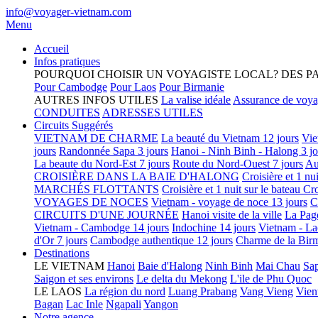
info@voyager-vietnam.com
Menu
Accueil
Infos pratiques
POURQUOI CHOISIR UN VOYAGISTE LOCAL?
DES P
Pour Cambodge
Pour Laos
Pour Birmanie
AUTRES INFOS UTILES
La valise idéale
Assurance de voy
CONDUITES
ADRESSES UTILES
Circuits Suggérés
VIETNAM DE CHARME
La beauté du Vietnam 12 jours
Vie
jours
Randonnée Sapa 3 jours
Hanoi - Ninh Binh - Halong 3 jo
La beaute du Nord-Est 7 jours
Route du Nord-Ouest 7 jours
Au
CROISIÈRE DANS LA BAIE D'HALONG
Croisière et 1 nu
MARCHÉS FLOTTANTS
Croisière et 1 nuit sur le bateau
Cro
VOYAGES DE NOCES
Vietnam - voyage de noce 13 jours
C
CIRCUITS D'UNE JOURNÉE
Hanoi visite de la ville
La Pag
Vietnam - Cambodge 14 jours
Indochine 14 jours
Vietnam - La
d'Or 7 jours
Cambodge authentique 12 jours
Charme de la Birm
Destinations
LE VIETNAM
Hanoi
Baie d'Halong
Ninh Binh
Mai Chau
Sa
Saigon et ses environs
Le delta du Mekong
L'ile de Phu Quoc
LE LAOS
La région du nord
Luang Prabang
Vang Vieng
Vien
Bagan
Lac Inle
Ngapali
Yangon
Notre agence