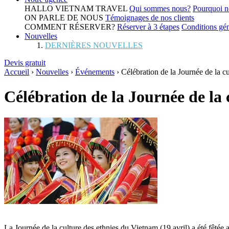
HALLO VIETNAM TRAVEL
Qui sommes nous?
Pourquoi n
ON PARLE DE NOUS
Témoignages de nos clients
COMMENT RÉSERVER?
Réserver à 3 étapes
Conditions gén
Nouvelles
DERNIÈRES NOUVELLES
Devis gratuit
Accueil
›
Nouvelles
›
Événements
›
Célébration de la Journée de la c
Célébration de la Journée de la
La Journée de la culture des ethnies du Vietnam (19 avril) a été fêtée