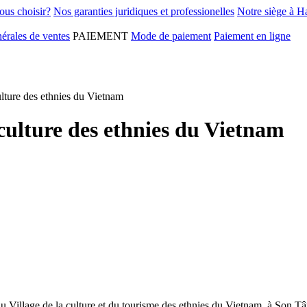
ous choisir?
Nos garanties juridiques et professionelles
Notre siège à H
érales de ventes
PAIEMENT
Mode de paiement
Paiement en ligne
ulture des ethnies du Vietnam
 culture des ethnies du Vietnam
 au Village de la culture et du tourisme des ethnies du Vietnam, à Son T