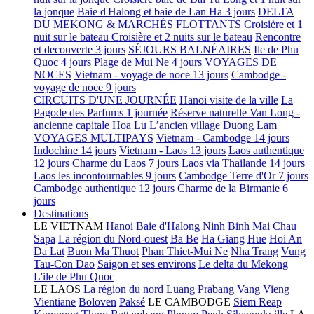
la jonque
Baie d'Halong et baie de Lan Ha 3 jours
DELTA
DU MEKONG & MARCHÉS FLOTTANTS
Croisière et 1
nuit sur le bateau
Croisière et 2 nuits sur le bateau
Rencontre
et decouverte 3 jours
SÉJOURS BALNÉAIRES
Ile de Phu
Quoc 4 jours
Plage de Mui Ne 4 jours
VOYAGES DE
NOCES
Vietnam - voyage de noce 13 jours
Cambodge -
voyage de noce 9 jours
CIRCUITS D'UNE JOURNÉE
Hanoi visite de la ville
La
Pagode des Parfums 1 journée
Réserve naturelle Van Long -
ancienne capitale Hoa Lu
L’ancien village Duong Lam
VOYAGES MULTIPAYS
Vietnam - Cambodge 14 jours
Indochine 14 jours
Vietnam - Laos 13 jours
Laos authentique
12 jours
Charme du Laos 7 jours
Laos via Thailande 14 jours
Laos les incontournables 9 jours
Cambodge Terre d'Or 7 jours
Cambodge authentique 12 jours
Charme de la Birmanie 6
jours
Destinations
LE VIETNAM
Hanoi
Baie d'Halong
Ninh Binh
Mai Chau
Sapa
La région du Nord-ouest
Ba Be
Ha Giang
Hue
Hoi An
Da Lat
Buon Ma Thuot
Phan Thiet-Mui Ne
Nha Trang
Vung
Tau-Con Dao
Saigon et ses environs
Le delta du Mekong
L'ile de Phu Quoc
LE LAOS
La région du nord
Luang Prabang
Vang Vieng
Vientiane
Boloven
Paksé
LE CAMBODGE
Siem Reap