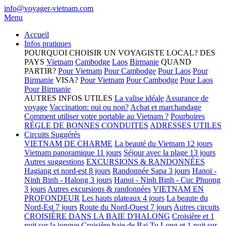
info@voyager-vietnam.com
Menu
Accueil
Infos pratiques
POURQUOI CHOISIR UN VOYAGISTE LOCAL?
DES
PAYS
Vietnam
Cambodge
Laos
Birmanie
QUAND
PARTIR?
Pour Vietnam
Pour Cambodge
Pour Laos
Pour
Birmanie
VISA?
Pour Vietnam
Pour Cambodge
Pour Laos
Pour Birmanie
AUTRES INFOS UTILES
La valise idéale
Assurance de
voyage
Vaccination: oui ou non?
Achat et marchandage
Comment utiliser votre portable au Vietnam ?
Pourboires
RÈGLE DE BONNES CONDUITES
ADRESSES UTILES
Circuits Suggérés
VIETNAM DE CHARME
La beauté du Vietnam 12 jours
Vietnam panoramique 11 jours
Séjour avec la plage 13 jours
Autres suggestions
EXCURSIONS & RANDONNÉES
Hagiang et nord-est 8 jours
Randonnée Sapa 3 jours
Hanoi -
Ninh Binh - Halong 3 jours
Hanoi - Ninh Binh - Cuc Phuong
3 jours
Autres excursions & randonnées
VIETNAM EN
PROFONDEUR
Les hauts plateaux 4 jours
La beaute du
Nord-Est 7 jours
Route du Nord-Ouest 7 jours
Autres circuits
CROISIÈRE DANS LA BAIE D'HALONG
Croisière et 1
nuit sur la jonque
Croisière baie de Bai Tu Long et 1 nuit sur