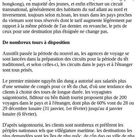
hongkong), en majorité des jeunes, et enfin effectuer un circuit
transnational, généralement des habitants du sud allant au nord et
inversement. toujours selon m.hoan, les tours dans les pays proches
du vietnam sont tous réservés dont le tarif augmente légèrement par
rapport à la même période de l'an dernier. en revanche, le prix de
ceux pour une destination plus éloignée ne change pas.
De nombreux tours à disposition
Aussitôt passée la période du nouvel an, les agences de voyage se
sont lancées dans la préparation des circuits pour la période du têt
traditionnel, et selon celles-ci, les circuits dans le pays et à l'étranger
sont tous prisés.
Le premier ministre nguyên tân dung a autorisé aux salariés plus
d'une semaine de congés pour ce têt du chat, d'où une tendance des
clients à choisir des tours de longue durée. les voyagistes
saigontourist, fiditour ou bên thành tourist proposent plus de 200
voyages dans le pays et à l'étranger, dont plus de 60% vont du 28 ou
29 décembre lunaire (31 janvier, 1er février) jusqu'au 4 janvier
lunaire (6 février).
D'après saigontourist, les clients sont nombreux et préfèrent les
périples nationaux tels que villégiature maritime. les destinations les
plus demandées sont les îles de phu quôc, de côn dao ou ville de nha