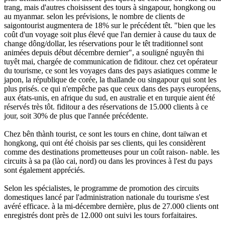
trang, mais d'autres choisissent des tours à singapour, hongkong ou
au myanmar. selon les prévisions, le nombre de clients de
saigontourist augmentera de 18% sur le précédent têt. "bien que les
coût d'un voyage soit plus élevé que l'an dernier à cause du taux de
change dông/dollar, les réservations pour le têt traditionnel sont
animées depuis début décembre dernier", a souligné nguyên thi
tuyêt mai, chargée de communication de fiditour. chez cet opérateur
du tourisme, ce sont les voyages dans des pays asiatiques comme le
japon, la république de corée, la thaïlande ou singapour qui sont les
plus prisés. ce qui n'empêche pas que ceux dans des pays européens,
aux états-unis, en afrique du sud, en australie et en turquie aient été
réservés très tôt. fiditour a des réservations de 15.000 clients à ce
jour, soit 30% de plus que l'année précédente.
Chez bên thành tourist, ce sont les tours en chine, dont taïwan et
hongkong, qui ont été choisis par ses clients, qui les considèrent
comme des destinations prometteuses pour un coût raison- nable. les
circuits à sa pa (lào cai, nord) ou dans les provinces à l'est du pays
sont également appréciés.
Selon les spécialistes, le programme de promotion des circuits
domestiques lancé par l'administration nationale du tourisme s'est
avéré efficace. à la mi-décembre dernière, plus de 27.000 clients ont
enregistrés dont près de 12.000 ont suivi les tours forfaitaires.