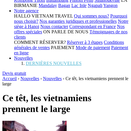
Kompong Thom
Battambang
Phnom Penh
Sihanoukville
LA
BIRMANIE
Mandalay
Bagan
Lac Inle
Ngapali
Yangon
Notre agence
HALLO VIETNAM TRAVEL
Qui sommes nous?
Pourquoi
nous choisir?
Nos garanties juridiques et professionelles
Notre
siège à Hanoi
Nous contacter
Correspondant en France
Nos
offres spéciales
ON PARLE DE NOUS
Témoignages de nos
clients
COMMENT RÉSERVER?
Réserver à 3 étapes
Conditions
générales de ventes
PAIEMENT
Mode de paiement
Paiement
en ligne
Nouvelles
DERNIÈRES NOUVELLES
Devis gratuit
Accueil
›
Nouvelles
›
Nouvelles
›
Ce têt, les vietnamiens prennent le
large
Ce têt, les vietnamiens
prennent le large