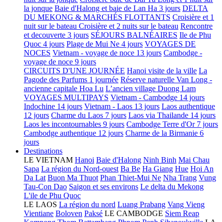
la jonque
Baie d'Halong et baie de Lan Ha 3 jours
DELTA
DU MEKONG & MARCHÉS FLOTTANTS
Croisière et 1
nuit sur le bateau
Croisière et 2 nuits sur le bateau
Rencontre
et decouverte 3 jours
SÉJOURS BALNÉAIRES
Ile de Phu
Quoc 4 jours
Plage de Mui Ne 4 jours
VOYAGES DE
NOCES
Vietnam - voyage de noce 13 jours
Cambodge -
voyage de noce 9 jours
CIRCUITS D'UNE JOURNÉE
Hanoi visite de la ville
La
Pagode des Parfums 1 journée
Réserve naturelle Van Long -
ancienne capitale Hoa Lu
L’ancien village Duong Lam
VOYAGES MULTIPAYS
Vietnam - Cambodge 14 jours
Indochine 14 jours
Vietnam - Laos 13 jours
Laos authentique
12 jours
Charme du Laos 7 jours
Laos via Thailande 14 jours
Laos les incontournables 9 jours
Cambodge Terre d'Or 7 jours
Cambodge authentique 12 jours
Charme de la Birmanie 6
jours
Destinations
LE VIETNAM
Hanoi
Baie d'Halong
Ninh Binh
Mai Chau
Sapa
La région du Nord-ouest
Ba Be
Ha Giang
Hue
Hoi An
Da Lat
Buon Ma Thuot
Phan Thiet-Mui Ne
Nha Trang
Vung
Tau-Con Dao
Saigon et ses environs
Le delta du Mekong
L'ile de Phu Quoc
LE LAOS
La région du nord
Luang Prabang
Vang Vieng
Vientiane
Boloven
Paksé
LE CAMBODGE
Siem Reap