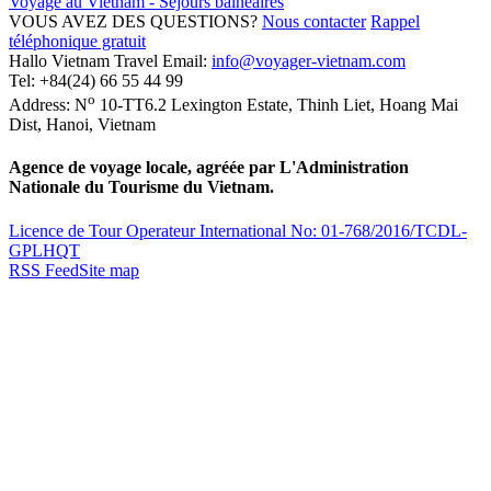
Voyage au Vietnam - Séjours balnéaires
VOUS AVEZ DES QUESTIONS?
Nous contacter
Rappel
téléphonique gratuit
Hallo Vietnam Travel
Email:
info@voyager-vietnam.com
Tel:
+84(24) 66 55 44 99
o
Address:
N
10-TT6.2 Lexington Estate, Thinh Liet
,
Hoang Mai
Dist
,
Hanoi
,
Vietnam
Agence de voyage locale, agréée par L'Administration
Nationale du Tourisme du Vietnam.
Licence de Tour Operateur International No: 01-768/2016/TCDL-
GPLHQT
RSS Feed
Site map