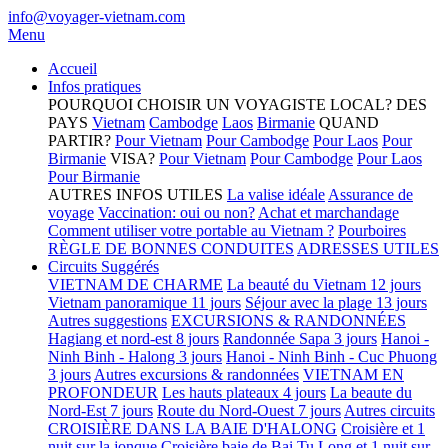
info@voyager-vietnam.com
Menu
Accueil
Infos pratiques
POURQUOI CHOISIR UN VOYAGISTE LOCAL?
DES
PAYS
Vietnam
Cambodge
Laos
Birmanie
QUAND
PARTIR?
Pour Vietnam
Pour Cambodge
Pour Laos
Pour
Birmanie
VISA?
Pour Vietnam
Pour Cambodge
Pour Laos
Pour Birmanie
AUTRES INFOS UTILES
La valise idéale
Assurance de
voyage
Vaccination: oui ou non?
Achat et marchandage
Comment utiliser votre portable au Vietnam ?
Pourboires
RÈGLE DE BONNES CONDUITES
ADRESSES UTILES
Circuits Suggérés
VIETNAM DE CHARME
La beauté du Vietnam 12 jours
Vietnam panoramique 11 jours
Séjour avec la plage 13 jours
Autres suggestions
EXCURSIONS & RANDONNÉES
Hagiang et nord-est 8 jours
Randonnée Sapa 3 jours
Hanoi -
Ninh Binh - Halong 3 jours
Hanoi - Ninh Binh - Cuc Phuong
3 jours
Autres excursions & randonnées
VIETNAM EN
PROFONDEUR
Les hauts plateaux 4 jours
La beaute du
Nord-Est 7 jours
Route du Nord-Ouest 7 jours
Autres circuits
CROISIÈRE DANS LA BAIE D'HALONG
Croisière et 1
nuit sur la jonque
Croisière baie de Bai Tu Long et 1 nuit sur