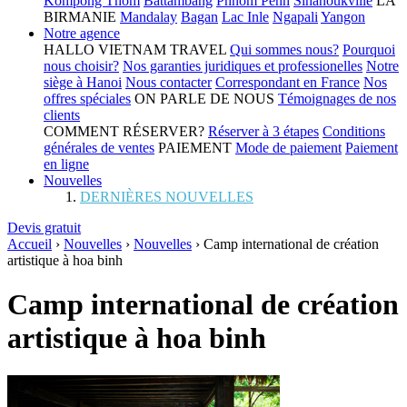
Kompong Thom
Battambang
Phnom Penh
Sihanoukville
LA
BIRMANIE
Mandalay
Bagan
Lac Inle
Ngapali
Yangon
Notre agence
HALLO VIETNAM TRAVEL
Qui sommes nous?
Pourquoi
nous choisir?
Nos garanties juridiques et professionelles
Notre
siège à Hanoi
Nous contacter
Correspondant en France
Nos
offres spéciales
ON PARLE DE NOUS
Témoignages de nos
clients
COMMENT RÉSERVER?
Réserver à 3 étapes
Conditions
générales de ventes
PAIEMENT
Mode de paiement
Paiement
en ligne
Nouvelles
DERNIÈRES NOUVELLES
Devis gratuit
Accueil
›
Nouvelles
›
Nouvelles
›
Camp international de création
artistique à hoa binh
Camp international de création
artistique à hoa binh