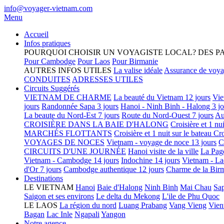
info@voyager-vietnam.com
Menu
Accueil
Infos pratiques
POURQUOI CHOISIR UN VOYAGISTE LOCAL?
DES P
Pour Cambodge
Pour Laos
Pour Birmanie
AUTRES INFOS UTILES
La valise idéale
Assurance de voy
CONDUITES
ADRESSES UTILES
Circuits Suggérés
VIETNAM DE CHARME
La beauté du Vietnam 12 jours
Vie
jours
Randonnée Sapa 3 jours
Hanoi - Ninh Binh - Halong 3 jo
La beaute du Nord-Est 7 jours
Route du Nord-Ouest 7 jours
Au
CROISIÈRE DANS LA BAIE D'HALONG
Croisière et 1 nu
MARCHÉS FLOTTANTS
Croisière et 1 nuit sur le bateau
Cro
VOYAGES DE NOCES
Vietnam - voyage de noce 13 jours
C
CIRCUITS D'UNE JOURNÉE
Hanoi visite de la ville
La Pag
Vietnam - Cambodge 14 jours
Indochine 14 jours
Vietnam - La
d'Or 7 jours
Cambodge authentique 12 jours
Charme de la Birm
Destinations
LE VIETNAM
Hanoi
Baie d'Halong
Ninh Binh
Mai Chau
Sa
Saigon et ses environs
Le delta du Mekong
L'ile de Phu Quoc
LE LAOS
La région du nord
Luang Prabang
Vang Vieng
Vien
Bagan
Lac Inle
Ngapali
Yangon
Notre agence