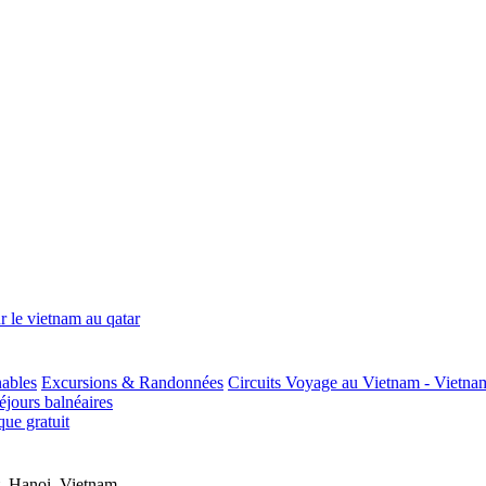
r le vietnam au qatar
nables
Excursions & Randonnées
Circuits Voyage au Vietnam - Vietna
jours balnéaires
ue gratuit
,
Hanoi
,
Vietnam