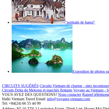
"portraits de hanoi"
Exposition de photos su
CIRCUITS SUGÉRÉS
Circuits Vietnam de charme - sites incontour
Circuits Delta du Mekong et marchés flottants
Voyage au Vietnam - Sé
VOUS AVEZ DES QUESTIONS?
Nous contacter
Rappel téléphoniq
Hallo Vietnam Travel
Email:
info@voyager-vietnam.com
Tel:
+84(24) 66 55 44 99
o
Address:
N
10-TT6.2 Lexington Estate, Thinh Liet
,
Hoang Mai Dist