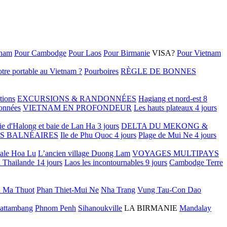
tnam
Pour Cambodge
Pour Laos
Pour Birmanie
VISA?
Pour Vietnam
tre portable au Vietnam ?
Pourboires
RÈGLE DE BONNES
tions
EXCURSIONS & RANDONNÉES
Hagiang et nord-est 8
onnées
VIETNAM EN PROFONDEUR
Les hauts plateaux 4 jours
ie d'Halong et baie de Lan Ha 3 jours
DELTA DU MEKONG &
S BALNÉAIRES
Ile de Phu Quoc 4 jours
Plage de Mui Ne 4 jours
tale Hoa Lu
L’ancien village Duong Lam
VOYAGES MULTIPAYS
 Thailande 14 jours
Laos les incontournables 9 jours
Cambodge Terre
 Ma Thuot
Phan Thiet-Mui Ne
Nha Trang
Vung Tau-Con Dao
attambang
Phnom Penh
Sihanoukville
LA BIRMANIE
Mandalay