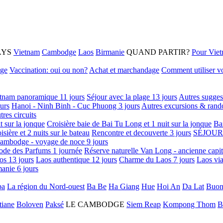
AYS
Vietnam
Cambodge
Laos
Birmanie
QUAND PARTIR?
Pour Vie
age
Vaccination: oui ou non?
Achat et marchandage
Comment utiliser vo
tnam panoramique 11 jours
Séjour avec la plage 13 jours
Autres sugges
urs
Hanoi - Ninh Binh - Cuc Phuong 3 jours
Autres excursions & rand
tres circuits
it sur la jonque
Croisière baie de Bai Tu Long et 1 nuit sur la jonque
Ba
isière et 2 nuits sur le bateau
Rencontre et decouverte 3 jours
SÉJOUR
ambodge - voyage de noce 9 jours
ode des Parfums 1 journée
Réserve naturelle Van Long - ancienne capi
os 13 jours
Laos authentique 12 jours
Charme du Laos 7 jours
Laos via
anie 6 jours
pa
La région du Nord-ouest
Ba Be
Ha Giang
Hue
Hoi An
Da Lat
Buon
tiane
Boloven
Paksé
LE CAMBODGE
Siem Reap
Kompong Thom
B