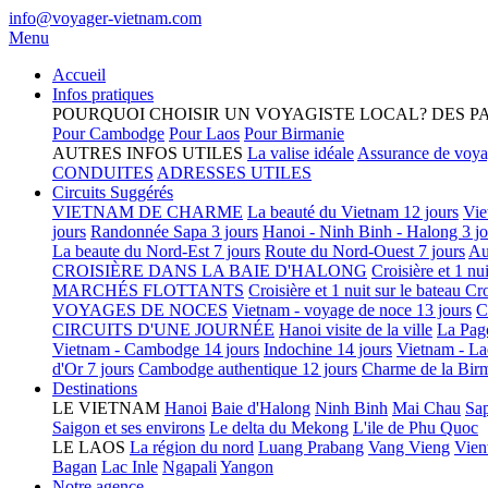
info@voyager-vietnam.com
Menu
Accueil
Infos pratiques
POURQUOI CHOISIR UN VOYAGISTE LOCAL?
DES P
Pour Cambodge
Pour Laos
Pour Birmanie
AUTRES INFOS UTILES
La valise idéale
Assurance de voy
CONDUITES
ADRESSES UTILES
Circuits Suggérés
VIETNAM DE CHARME
La beauté du Vietnam 12 jours
Vie
jours
Randonnée Sapa 3 jours
Hanoi - Ninh Binh - Halong 3 jo
La beaute du Nord-Est 7 jours
Route du Nord-Ouest 7 jours
Au
CROISIÈRE DANS LA BAIE D'HALONG
Croisière et 1 nu
MARCHÉS FLOTTANTS
Croisière et 1 nuit sur le bateau
Cro
VOYAGES DE NOCES
Vietnam - voyage de noce 13 jours
C
CIRCUITS D'UNE JOURNÉE
Hanoi visite de la ville
La Pag
Vietnam - Cambodge 14 jours
Indochine 14 jours
Vietnam - La
d'Or 7 jours
Cambodge authentique 12 jours
Charme de la Birm
Destinations
LE VIETNAM
Hanoi
Baie d'Halong
Ninh Binh
Mai Chau
Sa
Saigon et ses environs
Le delta du Mekong
L'ile de Phu Quoc
LE LAOS
La région du nord
Luang Prabang
Vang Vieng
Vien
Bagan
Lac Inle
Ngapali
Yangon
Notre agence