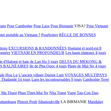
tnam
Pour Cambodge
Pour Laos
Pour Birmanie
VISA?
Pour Vietnam
tre portable au Vietnam ?
Pourboires
RÈGLE DE BONNES
tions
EXCURSIONS & RANDONNÉES
Hagiang et nord-est 8
onnées
VIETNAM EN PROFONDEUR
Les hauts plateaux 4 jours
ie d'Halong et baie de Lan Ha 3 jours
DELTA DU MEKONG &
S BALNÉAIRES
Ile de Phu Quoc 4 jours
Plage de Mui Ne 4 jours
tale Hoa Lu
L’ancien village Duong Lam
VOYAGES MULTIPAYS
 Thailande 14 jours
Laos les incontournables 9 jours
Cambodge Terre
 Ma Thuot
Phan Thiet-Mui Ne
Nha Trang
Vung Tau-Con Dao
attambang
Phnom Penh
Sihanoukville
LA BIRMANIE
Mandalay