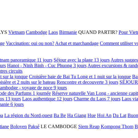
AYS
Vietnam
Cambodge
Laos
Birmanie
QUAND PARTIR?
Pour Vie
age
Vaccination: oui ou non?
Achat et marchandage
Comment utiliser vo
tnam panoramique 11 jours
Séjour avec la plage 13 jours
Autres sugges
urs
Hanoi - Ninh Binh - Cuc Phuong 3 jours
Autres excursions & rand
tres circuits
it sur la jonque
Croisière baie de Bai Tu Long et 1 nuit sur la jonque
Ba
isière et 2 nuits sur le bateau
Rencontre et decouverte 3 jours
SÉJOUR
ambodge - voyage de noce 9 jours
ode des Parfums 1 journée
Réserve naturelle Van Long - ancienne capi
os 13 jours
Laos authentique 12 jours
Charme du Laos 7 jours
Laos via
anie 6 jours
pa
La région du Nord-ouest
Ba Be
Ha Giang
Hue
Hoi An
Da Lat
Buon
tiane
Boloven
Paksé
LE CAMBODGE
Siem Reap
Kompong Thom
B