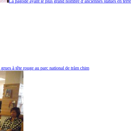
La pagode ayant le plus grand nombre d’anciennes statues en terr
 grues à tête rouge au parc national de tràm chim