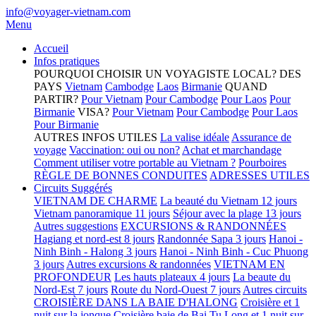
info@voyager-vietnam.com
Menu
Accueil
Infos pratiques
POURQUOI CHOISIR UN VOYAGISTE LOCAL?
DES
PAYS
Vietnam
Cambodge
Laos
Birmanie
QUAND
PARTIR?
Pour Vietnam
Pour Cambodge
Pour Laos
Pour
Birmanie
VISA?
Pour Vietnam
Pour Cambodge
Pour Laos
Pour Birmanie
AUTRES INFOS UTILES
La valise idéale
Assurance de
voyage
Vaccination: oui ou non?
Achat et marchandage
Comment utiliser votre portable au Vietnam ?
Pourboires
RÈGLE DE BONNES CONDUITES
ADRESSES UTILES
Circuits Suggérés
VIETNAM DE CHARME
La beauté du Vietnam 12 jours
Vietnam panoramique 11 jours
Séjour avec la plage 13 jours
Autres suggestions
EXCURSIONS & RANDONNÉES
Hagiang et nord-est 8 jours
Randonnée Sapa 3 jours
Hanoi -
Ninh Binh - Halong 3 jours
Hanoi - Ninh Binh - Cuc Phuong
3 jours
Autres excursions & randonnées
VIETNAM EN
PROFONDEUR
Les hauts plateaux 4 jours
La beaute du
Nord-Est 7 jours
Route du Nord-Ouest 7 jours
Autres circuits
CROISIÈRE DANS LA BAIE D'HALONG
Croisière et 1
nuit sur la jonque
Croisière baie de Bai Tu Long et 1 nuit sur