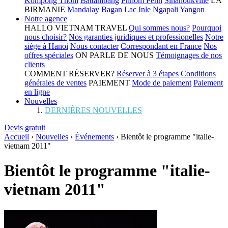
Kompong Thom
Battambang
Phnom Penh
Sihanoukville
LA
BIRMANIE
Mandalay
Bagan
Lac Inle
Ngapali
Yangon
Notre agence
HALLO VIETNAM TRAVEL
Qui sommes nous?
Pourquoi
nous choisir?
Nos garanties juridiques et professionelles
Notre
siège à Hanoi
Nous contacter
Correspondant en France
Nos
offres spéciales
ON PARLE DE NOUS
Témoignages de nos
clients
COMMENT RÉSERVER?
Réserver à 3 étapes
Conditions
générales de ventes
PAIEMENT
Mode de paiement
Paiement
en ligne
Nouvelles
DERNIÈRES NOUVELLES
Devis gratuit
Accueil
›
Nouvelles
›
Événements
›
Bientôt le programme "italie-
vietnam 2011"
Bientôt le programme "italie-
vietnam 2011"