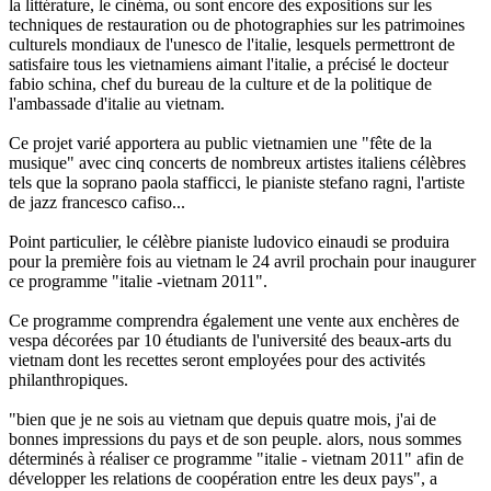
la littérature, le cinéma, ou sont encore des expositions sur les
techniques de restauration ou de photographies sur les patrimoines
culturels mondiaux de l'unesco de l'italie, lesquels permettront de
satisfaire tous les vietnamiens aimant l'italie, a précisé le docteur
fabio schina, chef du bureau de la culture et de la politique de
l'ambassade d'italie au vietnam.
Ce projet varié apportera au public vietnamien une "fête de la
musique" avec cinq concerts de nombreux artistes italiens célèbres
tels que la soprano paola stafficci, le pianiste stefano ragni, l'artiste
de jazz francesco cafiso...
Point particulier, le célèbre pianiste ludovico einaudi se produira
pour la première fois au vietnam le 24 avril prochain pour inaugurer
ce programme "italie -vietnam 2011".
Ce programme comprendra également une vente aux enchères de
vespa décorées par 10 étudiants de l'université des beaux-arts du
vietnam dont les recettes seront employées pour des activités
philanthropiques.
"bien que je ne sois au vietnam que depuis quatre mois, j'ai de
bonnes impressions du pays et de son peuple. alors, nous sommes
déterminés à réaliser ce programme "italie - vietnam 2011" afin de
développer les relations de coopération entre les deux pays", a