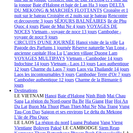
la jonque
Baie d'Halong et baie de Lan Ha 3 jours
DELTA
DU MEKONG & MARCHÉS FLOTTANTS
Croisière et 1
nuit sur le bateau
Croisière et 2 nuits sur le bateau
Rencontre
et decouverte 3 jours
SÉJOURS BALNÉAIRES
Ile de Phu
Quoc 4 jours
Plage de Mui Ne 4 jours
VOYAGES DE
NOCES
Vietnam - voyage de noce 13 jours
Cambodge -
voyage de noce 9 jours
CIRCUITS D'UNE JOURNÉE
Hanoi visite de la ville
La
Pagode des Parfums 1 journée
Réserve naturelle Van Long -
ancienne capitale Hoa Lu
L’ancien village Duong Lam
VOYAGES MULTIPAYS
Vietnam - Cambodge 14 jours
Indochine 14 jours
Vietnam - Laos 13 jours
Laos authentique
12 jours
Charme du Laos 7 jours
Laos via Thailande 14 jours
Laos les incontournables 9 jours
Cambodge Terre d'Or 7 jours
Cambodge authentique 12 jours
Charme de la Birmanie 6
jours
Destinations
LE VIETNAM
Hanoi
Baie d'Halong
Ninh Binh
Mai Chau
Sapa
La région du Nord-ouest
Ba Be
Ha Giang
Hue
Hoi An
Da Lat
Buon Ma Thuot
Phan Thiet-Mui Ne
Nha Trang
Vung
Tau-Con Dao
Saigon et ses environs
Le delta du Mekong
L'ile de Phu Quoc
LE LAOS
La région du nord
Luang Prabang
Vang Vieng
Vientiane
Boloven
Paksé
LE CAMBODGE
Siem Reap