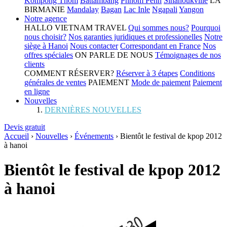
Kompong Thom
Battambang
Phnom Penh
Sihanoukville
LA
BIRMANIE
Mandalay
Bagan
Lac Inle
Ngapali
Yangon
Notre agence
HALLO VIETNAM TRAVEL
Qui sommes nous?
Pourquoi
nous choisir?
Nos garanties juridiques et professionelles
Notre
siège à Hanoi
Nous contacter
Correspondant en France
Nos
offres spéciales
ON PARLE DE NOUS
Témoignages de nos
clients
COMMENT RÉSERVER?
Réserver à 3 étapes
Conditions
générales de ventes
PAIEMENT
Mode de paiement
Paiement
en ligne
Nouvelles
DERNIÈRES NOUVELLES
Devis gratuit
Accueil
›
Nouvelles
›
Événements
›
Bientôt le festival de kpop 2012
à hanoi
Bientôt le festival de kpop 2012
à hanoi