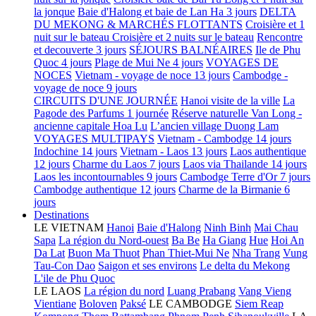
la jonque
Baie d'Halong et baie de Lan Ha 3 jours
DELTA
DU MEKONG & MARCHÉS FLOTTANTS
Croisière et 1
nuit sur le bateau
Croisière et 2 nuits sur le bateau
Rencontre
et decouverte 3 jours
SÉJOURS BALNÉAIRES
Ile de Phu
Quoc 4 jours
Plage de Mui Ne 4 jours
VOYAGES DE
NOCES
Vietnam - voyage de noce 13 jours
Cambodge -
voyage de noce 9 jours
CIRCUITS D'UNE JOURNÉE
Hanoi visite de la ville
La
Pagode des Parfums 1 journée
Réserve naturelle Van Long -
ancienne capitale Hoa Lu
L’ancien village Duong Lam
VOYAGES MULTIPAYS
Vietnam - Cambodge 14 jours
Indochine 14 jours
Vietnam - Laos 13 jours
Laos authentique
12 jours
Charme du Laos 7 jours
Laos via Thailande 14 jours
Laos les incontournables 9 jours
Cambodge Terre d'Or 7 jours
Cambodge authentique 12 jours
Charme de la Birmanie 6
jours
Destinations
LE VIETNAM
Hanoi
Baie d'Halong
Ninh Binh
Mai Chau
Sapa
La région du Nord-ouest
Ba Be
Ha Giang
Hue
Hoi An
Da Lat
Buon Ma Thuot
Phan Thiet-Mui Ne
Nha Trang
Vung
Tau-Con Dao
Saigon et ses environs
Le delta du Mekong
L'ile de Phu Quoc
LE LAOS
La région du nord
Luang Prabang
Vang Vieng
Vientiane
Boloven
Paksé
LE CAMBODGE
Siem Reap