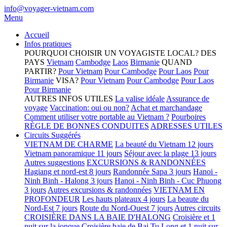
info@voyager-vietnam.com
Menu
Accueil
Infos pratiques
POURQUOI CHOISIR UN VOYAGISTE LOCAL?
DES
PAYS
Vietnam
Cambodge
Laos
Birmanie
QUAND
PARTIR?
Pour Vietnam
Pour Cambodge
Pour Laos
Pour
Birmanie
VISA?
Pour Vietnam
Pour Cambodge
Pour Laos
Pour Birmanie
AUTRES INFOS UTILES
La valise idéale
Assurance de
voyage
Vaccination: oui ou non?
Achat et marchandage
Comment utiliser votre portable au Vietnam ?
Pourboires
RÈGLE DE BONNES CONDUITES
ADRESSES UTILES
Circuits Suggérés
VIETNAM DE CHARME
La beauté du Vietnam 12 jours
Vietnam panoramique 11 jours
Séjour avec la plage 13 jours
Autres suggestions
EXCURSIONS & RANDONNÉES
Hagiang et nord-est 8 jours
Randonnée Sapa 3 jours
Hanoi -
Ninh Binh - Halong 3 jours
Hanoi - Ninh Binh - Cuc Phuong
3 jours
Autres excursions & randonnées
VIETNAM EN
PROFONDEUR
Les hauts plateaux 4 jours
La beaute du
Nord-Est 7 jours
Route du Nord-Ouest 7 jours
Autres circuits
CROISIÈRE DANS LA BAIE D'HALONG
Croisière et 1
nuit sur la jonque
Croisière baie de Bai Tu Long et 1 nuit sur