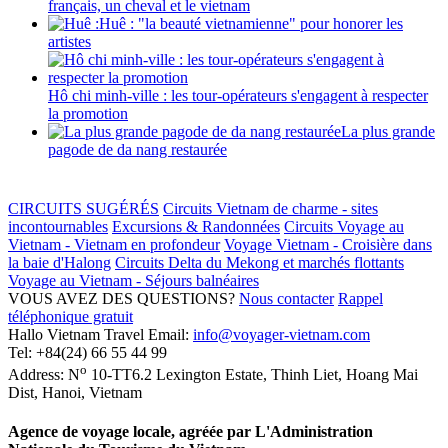
français, un cheval et le vietnam
Huê : "la beauté vietnamienne" pour honorer les
artistes
Hô chi minh-ville : les tour-opérateurs s'engagent à respecter
la promotion
La plus grande
pagode de da nang restaurée
CIRCUITS SUGÉRÉS
Circuits Vietnam de charme - sites
incontournables
Excursions & Randonnées
Circuits Voyage au
Vietnam - Vietnam en profondeur
Voyage Vietnam - Croisière dans
la baie d'Halong
Circuits Delta du Mekong et marchés flottants
Voyage au Vietnam - Séjours balnéaires
VOUS AVEZ DES QUESTIONS?
Nous contacter
Rappel
téléphonique gratuit
Hallo Vietnam Travel
Email:
info@voyager-vietnam.com
Tel:
+84(24) 66 55 44 99
o
Address:
N
10-TT6.2 Lexington Estate, Thinh Liet
,
Hoang Mai
Dist
,
Hanoi
,
Vietnam
Agence de voyage locale, agréée par L'Administration