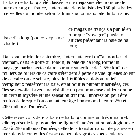
La baie de ha long a été classée par le magazine électronique de
premier rang en france, l'internaute, dans la liste des 150 plus belles
merveilles du monde, selon l'administration nationale du tourisme.
ce magazine français a publié en
rubrique "voyager" plusieurs
baie d'halong (photo: stéphanie
articles présentant la baie de ha
charlet)
long.
Dans son article de septembre, l'internaute écrit qu'"au nord-est du
vietnam, dans le golfe du tonkin, la baie de ha long forme un
paysage marin spectaculaire. sur une superficie de 1.550 km², des
milliers de piliers de calcaire s'étendent à perte de vue. qu'elles soient
de calcaire ou de schiste, plus de 1.600 îles et îlots au relief
vertigineux parsèment la baie. etant pour la plupart inhabitées, ces
îles se dévoilent avec une visibilité un peu brumeuse qui leur donne
un certain mystère et une sensation d'infini. l'impression peut être
renforcée lorsque l'on connaît leur âge immémorial : entre 250 et
280 millions d'années".
Cette revue considère la baie de ha long comme un trésor naturel.
elle représente la plus ancienne figure d'une évolution géologique de
250 à 280 millions d'années, celle de la transformation de plaines en
mer. dans le creux des îles se cachent des grottes spectaculaires,