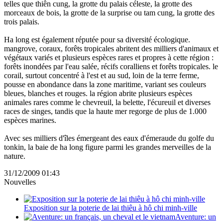
telles que thiên cung, la grotte du palais céleste, la grotte des
morceaux de bois, la grotte de la surprise ou tam cung, la grotte des
trois palais.
Ha long est également réputée pour sa diversité écologique.
mangrove, coraux, forêts tropicales abritent des milliers d'animaux et
végétaux variés et plusieurs espèces rares et propres à cette région :
forêts inondées par l'eau salée, récifs coralliens et forêts tropicales. le
corail, surtout concentré à l'est et au sud, loin de la terre ferme,
pousse en abondance dans la zone maritime, variant ses couleurs
bleues, blanches et rouges. la région abrite plusieurs espèces
animales rares comme le chevreuil, la belette, l'écureuil et diverses
races de singes, tandis que la haute mer regorge de plus de 1.000
espèces marines.
Avec ses milliers d'îles émergeant des eaux d'émeraude du golfe du
tonkin, la baie de ha long figure parmi les grandes merveilles de la
nature.
31/12/2009 01:43
Nouvelles
Exposition sur la poterie de lai thiêu à hô chi minh-ville
Aventure: un