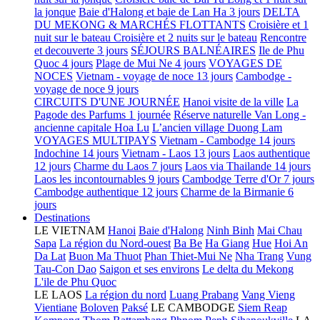
la jonque
Baie d'Halong et baie de Lan Ha 3 jours
DELTA
DU MEKONG & MARCHÉS FLOTTANTS
Croisière et 1
nuit sur le bateau
Croisière et 2 nuits sur le bateau
Rencontre
et decouverte 3 jours
SÉJOURS BALNÉAIRES
Ile de Phu
Quoc 4 jours
Plage de Mui Ne 4 jours
VOYAGES DE
NOCES
Vietnam - voyage de noce 13 jours
Cambodge -
voyage de noce 9 jours
CIRCUITS D'UNE JOURNÉE
Hanoi visite de la ville
La
Pagode des Parfums 1 journée
Réserve naturelle Van Long -
ancienne capitale Hoa Lu
L’ancien village Duong Lam
VOYAGES MULTIPAYS
Vietnam - Cambodge 14 jours
Indochine 14 jours
Vietnam - Laos 13 jours
Laos authentique
12 jours
Charme du Laos 7 jours
Laos via Thailande 14 jours
Laos les incontournables 9 jours
Cambodge Terre d'Or 7 jours
Cambodge authentique 12 jours
Charme de la Birmanie 6
jours
Destinations
LE VIETNAM
Hanoi
Baie d'Halong
Ninh Binh
Mai Chau
Sapa
La région du Nord-ouest
Ba Be
Ha Giang
Hue
Hoi An
Da Lat
Buon Ma Thuot
Phan Thiet-Mui Ne
Nha Trang
Vung
Tau-Con Dao
Saigon et ses environs
Le delta du Mekong
L'ile de Phu Quoc
LE LAOS
La région du nord
Luang Prabang
Vang Vieng
Vientiane
Boloven
Paksé
LE CAMBODGE
Siem Reap