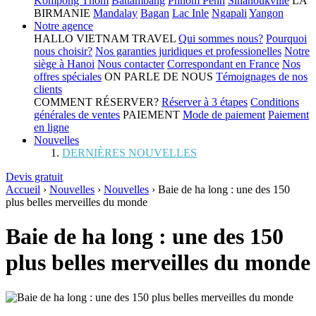
Kompong Thom
Battambang
Phnom Penh
Sihanoukville
LA
BIRMANIE
Mandalay
Bagan
Lac Inle
Ngapali
Yangon
Notre agence
HALLO VIETNAM TRAVEL
Qui sommes nous?
Pourquoi
nous choisir?
Nos garanties juridiques et professionelles
Notre
siège à Hanoi
Nous contacter
Correspondant en France
Nos
offres spéciales
ON PARLE DE NOUS
Témoignages de nos
clients
COMMENT RÉSERVER?
Réserver à 3 étapes
Conditions
générales de ventes
PAIEMENT
Mode de paiement
Paiement
en ligne
Nouvelles
DERNIÈRES NOUVELLES
Devis gratuit
Accueil
›
Nouvelles
›
Nouvelles
›
Baie de ha long : une des 150
plus belles merveilles du monde
Baie de ha long : une des 150
plus belles merveilles du monde