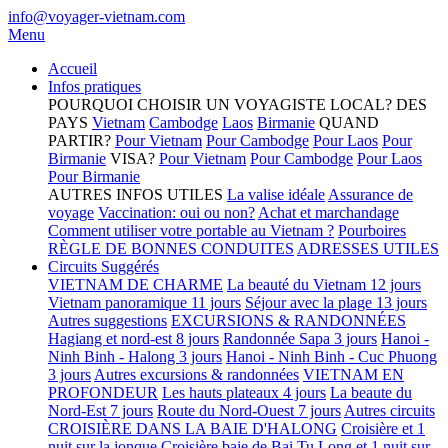
info@voyager-vietnam.com
Menu
Accueil
Infos pratiques
POURQUOI CHOISIR UN VOYAGISTE LOCAL?
DES
PAYS
Vietnam
Cambodge
Laos
Birmanie
QUAND
PARTIR?
Pour Vietnam
Pour Cambodge
Pour Laos
Pour
Birmanie
VISA?
Pour Vietnam
Pour Cambodge
Pour Laos
Pour Birmanie
AUTRES INFOS UTILES
La valise idéale
Assurance de
voyage
Vaccination: oui ou non?
Achat et marchandage
Comment utiliser votre portable au Vietnam ?
Pourboires
RÈGLE DE BONNES CONDUITES
ADRESSES UTILES
Circuits Suggérés
VIETNAM DE CHARME
La beauté du Vietnam 12 jours
Vietnam panoramique 11 jours
Séjour avec la plage 13 jours
Autres suggestions
EXCURSIONS & RANDONNÉES
Hagiang et nord-est 8 jours
Randonnée Sapa 3 jours
Hanoi -
Ninh Binh - Halong 3 jours
Hanoi - Ninh Binh - Cuc Phuong
3 jours
Autres excursions & randonnées
VIETNAM EN
PROFONDEUR
Les hauts plateaux 4 jours
La beaute du
Nord-Est 7 jours
Route du Nord-Ouest 7 jours
Autres circuits
CROISIÈRE DANS LA BAIE D'HALONG
Croisière et 1
nuit sur la jonque
Croisière baie de Bai Tu Long et 1 nuit sur