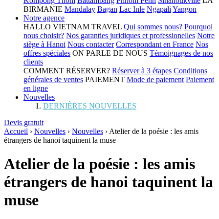
Kompong Thom
Battambang
Phnom Penh
Sihanoukville
LA
BIRMANIE
Mandalay
Bagan
Lac Inle
Ngapali
Yangon
Notre agence
HALLO VIETNAM TRAVEL
Qui sommes nous?
Pourquoi
nous choisir?
Nos garanties juridiques et professionelles
Notre
siège à Hanoi
Nous contacter
Correspondant en France
Nos
offres spéciales
ON PARLE DE NOUS
Témoignages de nos
clients
COMMENT RÉSERVER?
Réserver à 3 étapes
Conditions
générales de ventes
PAIEMENT
Mode de paiement
Paiement
en ligne
Nouvelles
DERNIÈRES NOUVELLES
Devis gratuit
Accueil
›
Nouvelles
›
Nouvelles
›
Atelier de la poésie : les amis
étrangers de hanoi taquinent la muse
Atelier de la poésie : les amis
étrangers de hanoi taquinent la
muse