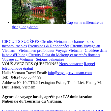
Cap sur le millénaire de
thang long-hanoi
CIRCUITS SUGÉRÉS
Circuits Vietnam de charme - sites
incontournables
Excursions & Randonnées
Circuits Voyage au
Vietnam - Vietnam en profondeur
Voyage Vietnam - Croisière dans
la baie d'Halong
Circuits Delta du Mekong et marchés flottants
Voyage au Vietnam - Séjours balnéaires
VOUS AVEZ DES QUESTIONS?
Nous contacter
Rappel
téléphonique gratuit
Hallo Vietnam Travel
Email:
info@voyager-vietnam.com
Tel:
+84(24) 66 55 44 99
o
Address:
N
10-TT6.2 Lexington Estate, Thinh Liet
,
Hoang Mai
Dist
,
Hanoi
,
Vietnam
Agence de voyage locale, agréée par L'Administration
Nationale du Tourisme du Vietnam.