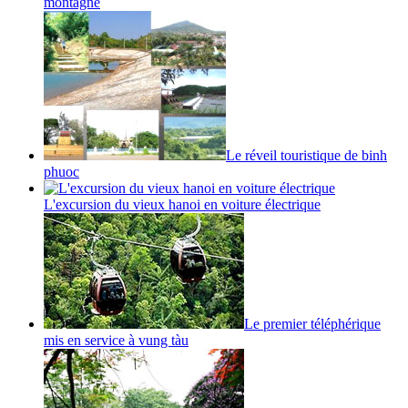
montagne
Le réveil touristique de binh
phuoc
L'excursion du vieux hanoi en voiture électrique
Le premier téléphérique
mis en service à vung tàu