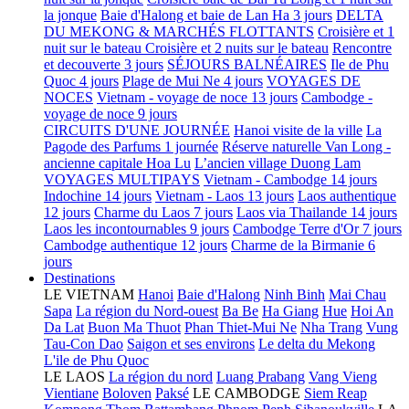
la jonque
Baie d'Halong et baie de Lan Ha 3 jours
DELTA
DU MEKONG & MARCHÉS FLOTTANTS
Croisière et 1
nuit sur le bateau
Croisière et 2 nuits sur le bateau
Rencontre
et decouverte 3 jours
SÉJOURS BALNÉAIRES
Ile de Phu
Quoc 4 jours
Plage de Mui Ne 4 jours
VOYAGES DE
NOCES
Vietnam - voyage de noce 13 jours
Cambodge -
voyage de noce 9 jours
CIRCUITS D'UNE JOURNÉE
Hanoi visite de la ville
La
Pagode des Parfums 1 journée
Réserve naturelle Van Long -
ancienne capitale Hoa Lu
L’ancien village Duong Lam
VOYAGES MULTIPAYS
Vietnam - Cambodge 14 jours
Indochine 14 jours
Vietnam - Laos 13 jours
Laos authentique
12 jours
Charme du Laos 7 jours
Laos via Thailande 14 jours
Laos les incontournables 9 jours
Cambodge Terre d'Or 7 jours
Cambodge authentique 12 jours
Charme de la Birmanie 6
jours
Destinations
LE VIETNAM
Hanoi
Baie d'Halong
Ninh Binh
Mai Chau
Sapa
La région du Nord-ouest
Ba Be
Ha Giang
Hue
Hoi An
Da Lat
Buon Ma Thuot
Phan Thiet-Mui Ne
Nha Trang
Vung
Tau-Con Dao
Saigon et ses environs
Le delta du Mekong
L'ile de Phu Quoc
LE LAOS
La région du nord
Luang Prabang
Vang Vieng
Vientiane
Boloven
Paksé
LE CAMBODGE
Siem Reap