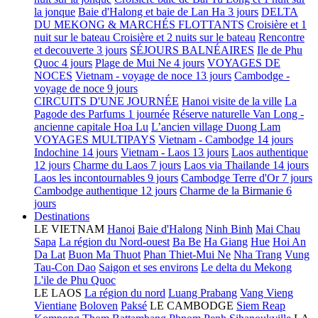
la jonque
Baie d'Halong et baie de Lan Ha 3 jours
DELTA
DU MEKONG & MARCHÉS FLOTTANTS
Croisière et 1
nuit sur le bateau
Croisière et 2 nuits sur le bateau
Rencontre
et decouverte 3 jours
SÉJOURS BALNÉAIRES
Ile de Phu
Quoc 4 jours
Plage de Mui Ne 4 jours
VOYAGES DE
NOCES
Vietnam - voyage de noce 13 jours
Cambodge -
voyage de noce 9 jours
CIRCUITS D'UNE JOURNÉE
Hanoi visite de la ville
La
Pagode des Parfums 1 journée
Réserve naturelle Van Long -
ancienne capitale Hoa Lu
L’ancien village Duong Lam
VOYAGES MULTIPAYS
Vietnam - Cambodge 14 jours
Indochine 14 jours
Vietnam - Laos 13 jours
Laos authentique
12 jours
Charme du Laos 7 jours
Laos via Thailande 14 jours
Laos les incontournables 9 jours
Cambodge Terre d'Or 7 jours
Cambodge authentique 12 jours
Charme de la Birmanie 6
jours
Destinations
LE VIETNAM
Hanoi
Baie d'Halong
Ninh Binh
Mai Chau
Sapa
La région du Nord-ouest
Ba Be
Ha Giang
Hue
Hoi An
Da Lat
Buon Ma Thuot
Phan Thiet-Mui Ne
Nha Trang
Vung
Tau-Con Dao
Saigon et ses environs
Le delta du Mekong
L'ile de Phu Quoc
LE LAOS
La région du nord
Luang Prabang
Vang Vieng
Vientiane
Boloven
Paksé
LE CAMBODGE
Siem Reap