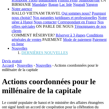
Kompong Thom
Battambang
Phnom Penh
Sihanoukville
LA
BIRMANIE
Mandalay
Bagan
Lac Inle
Ngapali
Yangon
Notre agence
HALLO VIETNAM TRAVEL
Qui sommes nous?
Pourquoi
nous choisir?
Nos garanties juridiques et professionelles
Notre
siège à Hanoi
Nous contacter
Correspondant en France
Nos
offres spéciales
ON PARLE DE NOUS
Témoignages de nos
clients
COMMENT RÉSERVER?
Réserver à 3 étapes
Conditions
générales de ventes
PAIEMENT
Mode de paiement
Paiement
en ligne
Nouvelles
DERNIÈRES NOUVELLES
Devis gratuit
Accueil
›
Nouvelles
›
Nouvelles
›
Actions coordonnées pour le
millénaire de la capitale
Actions coordonnées pour le
millénaire de la capitale
Le comité populaire de hanoi et le ministère des affaires étrangères
ont signé lundi un accord de coopération pour la célébration du