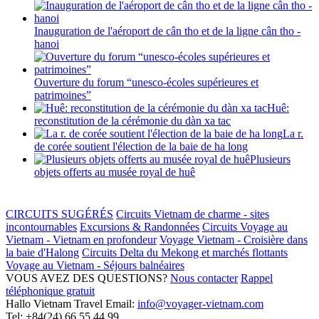
Inauguration de l'aéroport de cân tho et de la ligne cân tho -
hanoi
Ouverture du forum “unesco-écoles supérieures et
patrimoines”
Huê:
reconstitution de la cérémonie du dàn xa tac
La r.
de corée soutient l'élection de la baie de ha long
Plusieurs
objets offerts au musée royal de huê
CIRCUITS SUGÉRÉS
Circuits Vietnam de charme - sites
incontournables
Excursions & Randonnées
Circuits Voyage au
Vietnam - Vietnam en profondeur
Voyage Vietnam - Croisière dans
la baie d'Halong
Circuits Delta du Mekong et marchés flottants
Voyage au Vietnam - Séjours balnéaires
VOUS AVEZ DES QUESTIONS?
Nous contacter
Rappel
téléphonique gratuit
Hallo Vietnam Travel
Email:
info@voyager-vietnam.com
Tel:
+84(24) 66 55 44 99