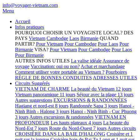
info@voyager-vietnam.com
Menu
Accueil
Infos pratiques
POURQUOI CHOISIR UN VOYAGISTE LOCAL?
DES
PAYS
Vietnam
Cambodge
Laos
Birmanie
QUAND
PARTIR?
Pour Vietnam
Pour Cambodge
Pour Laos
Pour
Birmanie
VISA?
Pour Vietnam
Pour Cambodge
Pour Laos
Pour Birmanie
AUTRES INFOS UTILES
La valise idéale
Assurance de
voyage
Vaccination: oui ou non?
Achat et marchandage
Comment utiliser votre portable au Vietnam ?
Pourboires
RÈGLE DE BONNES CONDUITES
ADRESSES UTILES
Circuits Suggérés
VIETNAM DE CHARME
La beauté du Vietnam 12 jours
Vietnam panoramique 11 jours
Séjour avec la plage 13 jours
Autres suggestions
EXCURSIONS & RANDONNÉES
Hagiang et nord-est 8 jours
Randonnée Sapa 3 jours
Hanoi -
Ninh Binh - Halong 3 jours
Hanoi - Ninh Binh - Cuc Phuong
3 jours
Autres excursions & randonnées
VIETNAM EN
PROFONDEUR
Les hauts plateaux 4 jours
La beaute du
Nord-Est 7 jours
Route du Nord-Ouest 7 jours
Autres circuits
CROISIÈRE DANS LA BAIE D'HALONG
Croisière et 1
nuit sur la jonque
Croisière baie de Bai Tu Long et 1 nuit sur