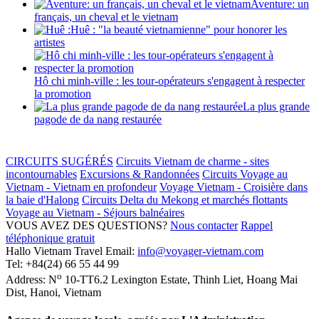
Aventure: un
français, un cheval et le vietnam
Huê : "la beauté vietnamienne" pour honorer les
artistes
Hô chi minh-ville : les tour-opérateurs s'engagent à respecter
la promotion
La plus grande
pagode de da nang restaurée
CIRCUITS SUGÉRÉS
Circuits Vietnam de charme - sites
incontournables
Excursions & Randonnées
Circuits Voyage au
Vietnam - Vietnam en profondeur
Voyage Vietnam - Croisière dans
la baie d'Halong
Circuits Delta du Mekong et marchés flottants
Voyage au Vietnam - Séjours balnéaires
VOUS AVEZ DES QUESTIONS?
Nous contacter
Rappel
téléphonique gratuit
Hallo Vietnam Travel
Email:
info@voyager-vietnam.com
Tel:
+84(24) 66 55 44 99
o
Address:
N
10-TT6.2 Lexington Estate, Thinh Liet
,
Hoang Mai
Dist
,
Hanoi
,
Vietnam