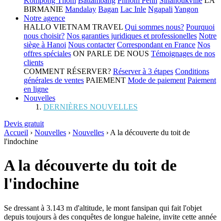
Kompong Thom
Battambang
Phnom Penh
Sihanoukville
LA
BIRMANIE
Mandalay
Bagan
Lac Inle
Ngapali
Yangon
Notre agence
HALLO VIETNAM TRAVEL
Qui sommes nous?
Pourquoi
nous choisir?
Nos garanties juridiques et professionelles
Notre
siège à Hanoi
Nous contacter
Correspondant en France
Nos
offres spéciales
ON PARLE DE NOUS
Témoignages de nos
clients
COMMENT RÉSERVER?
Réserver à 3 étapes
Conditions
générales de ventes
PAIEMENT
Mode de paiement
Paiement
en ligne
Nouvelles
DERNIÈRES NOUVELLES
Devis gratuit
Accueil
›
Nouvelles
›
Nouvelles
›
A la découverte du toit de
l'indochine
A la découverte du toit de
l'indochine
Se dressant à 3.143 m d'altitude, le mont fansipan qui fait l'objet
depuis toujours à des conquêtes de longue haleine, invite cette année