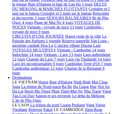
la jonque
Baie d'Halong et baie de Lan Ha 3 jours
DELTA
DU MEKONG & MARCHÉS FLOTTANTS
Croisière et 1
nuit sur le bateau
Croisière et 2 nuits sur le bateau
Rencontre
et decouverte 3 jours
SÉJOURS BALNÉAIRES
Ile de Phu
Quoc 4 jours
Plage de Mui Ne 4 jours
VOYAGES DE
NOCES
Vietnam - voyage de noce 13 jours
Cambodge -
voyage de noce 9 jours
CIRCUITS D'UNE JOURNÉE
Hanoi visite de la ville
La
Pagode des Parfums 1 journée
Réserve naturelle Van Long -
ancienne capitale Hoa Lu
L’ancien village Duong Lam
VOYAGES MULTIPAYS
Vietnam - Cambodge 14 jours
Indochine 14 jours
Vietnam - Laos 13 jours
Laos authentique
12 jours
Charme du Laos 7 jours
Laos via Thailande 14 jours
Laos les incontournables 9 jours
Cambodge Terre d'Or 7 jours
Cambodge authentique 12 jours
Charme de la Birmanie 6
jours
Destinations
LE VIETNAM
Hanoi
Baie d'Halong
Ninh Binh
Mai Chau
Sapa
La région du Nord-ouest
Ba Be
Ha Giang
Hue
Hoi An
Da Lat
Buon Ma Thuot
Phan Thiet-Mui Ne
Nha Trang
Vung
Tau-Con Dao
Saigon et ses environs
Le delta du Mekong
L'ile de Phu Quoc
LE LAOS
La région du nord
Luang Prabang
Vang Vieng
Vientiane
Boloven
Paksé
LE CAMBODGE
Siem Reap