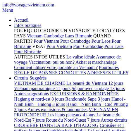
info@voyager-vietnam.com
Menu
Accueil
Infos pratiques
POURQUOI CHOISIR UN VOYAGISTE LOCAL?
DES
PAYS
Vietnam
Cambodge
Laos
Birmanie
QUAND
PARTIR?
Pour Vietnam
Pour Cambodge
Pour Laos
Pour
Birmanie
VISA?
Pour Vietnam
Pour Cambodge
Pour Laos
Pour Birmanie
AUTRES INFOS UTILES
La valise idéale
Assurance de
voyage
Vaccination: oui ou non?
Achat et marchandage
Comment utiliser votre portable au Vietnam ?
Pourboires
RÈGLE DE BONNES CONDUITES
ADRESSES UTILES
Circuits Suggérés
VIETNAM DE CHARME
La beauté du Vietnam 12 jours
Vietnam panoramique 11 jours
Séjour avec la plage 13 jours
Autres suggestions
EXCURSIONS & RANDONNÉES
Hagiang et nord-est 8 jours
Randonnée Sapa 3 jours
Hanoi -
Ninh Binh - Halong 3 jours
Hanoi - Ninh Binh - Cuc Phuong
3 jours
Autres excursions & randonnées
VIETNAM EN
PROFONDEUR
Les hauts plateaux 4 jours
La beaute du
Nord-Est 7 jours
Route du Nord-Ouest 7 jours
Autres circuits
CROISIÈRE DANS LA BAIE D'HALONG
Croisière et 1
nuit sur la jonque
Croisière baie de Bai Tu Long et 1 nuit sur