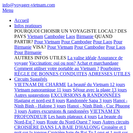
info@voyager-vietnam.com
Menu
Accueil
Infos pratiques
POURQUOI CHOISIR UN VOYAGISTE LOCAL?
DES
PAYS
Vietnam
Cambodge
Laos
Birmanie
QUAND
PARTIR?
Pour Vietnam
Pour Cambodge
Pour Laos
Pour
Birmanie
VISA?
Pour Vietnam
Pour Cambodge
Pour Laos
Pour Birmanie
AUTRES INFOS UTILES
La valise idéale
Assurance de
voyage
Vaccination: oui ou non?
Achat et marchandage
Comment utiliser votre portable au Vietnam ?
Pourboires
RÈGLE DE BONNES CONDUITES
ADRESSES UTILES
Circuits Suggérés
VIETNAM DE CHARME
La beauté du Vietnam 12 jours
Vietnam panoramique 11 jours
Séjour avec la plage 13 jours
Autres suggestions
EXCURSIONS & RANDONNÉES
Hagiang et nord-est 8 jours
Randonnée Sapa 3 jours
Hanoi -
Ninh Binh - Halong 3 jours
Hanoi - Ninh Binh - Cuc Phuong
3 jours
Autres excursions & randonnées
VIETNAM EN
PROFONDEUR
Les hauts plateaux 4 jours
La beaute du
Nord-Est 7 jours
Route du Nord-Ouest 7 jours
Autres circuits
CROISIÈRE DANS LA BAIE D'HALONG
Croisière et 1
nuit sur la jonque
Croisière baie de Bai Tu Long et 1 nuit sur