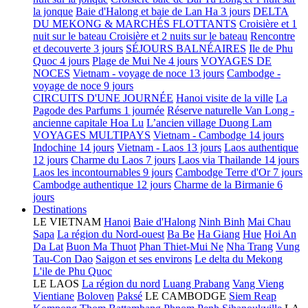
la jonque
Baie d'Halong et baie de Lan Ha 3 jours
DELTA
DU MEKONG & MARCHÉS FLOTTANTS
Croisière et 1
nuit sur le bateau
Croisière et 2 nuits sur le bateau
Rencontre
et decouverte 3 jours
SÉJOURS BALNÉAIRES
Ile de Phu
Quoc 4 jours
Plage de Mui Ne 4 jours
VOYAGES DE
NOCES
Vietnam - voyage de noce 13 jours
Cambodge -
voyage de noce 9 jours
CIRCUITS D'UNE JOURNÉE
Hanoi visite de la ville
La
Pagode des Parfums 1 journée
Réserve naturelle Van Long -
ancienne capitale Hoa Lu
L’ancien village Duong Lam
VOYAGES MULTIPAYS
Vietnam - Cambodge 14 jours
Indochine 14 jours
Vietnam - Laos 13 jours
Laos authentique
12 jours
Charme du Laos 7 jours
Laos via Thailande 14 jours
Laos les incontournables 9 jours
Cambodge Terre d'Or 7 jours
Cambodge authentique 12 jours
Charme de la Birmanie 6
jours
Destinations
LE VIETNAM
Hanoi
Baie d'Halong
Ninh Binh
Mai Chau
Sapa
La région du Nord-ouest
Ba Be
Ha Giang
Hue
Hoi An
Da Lat
Buon Ma Thuot
Phan Thiet-Mui Ne
Nha Trang
Vung
Tau-Con Dao
Saigon et ses environs
Le delta du Mekong
L'ile de Phu Quoc
LE LAOS
La région du nord
Luang Prabang
Vang Vieng
Vientiane
Boloven
Paksé
LE CAMBODGE
Siem Reap