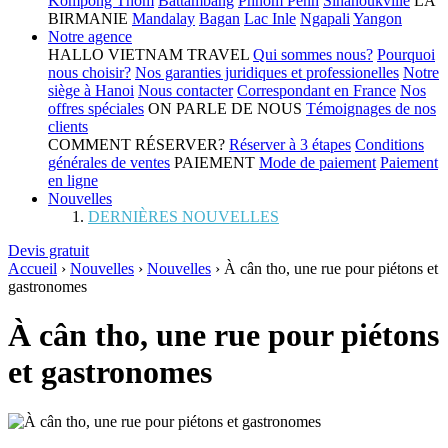
Kompong Thom
Battambang
Phnom Penh
Sihanoukville
LA
BIRMANIE
Mandalay
Bagan
Lac Inle
Ngapali
Yangon
Notre agence
HALLO VIETNAM TRAVEL
Qui sommes nous?
Pourquoi
nous choisir?
Nos garanties juridiques et professionelles
Notre
siège à Hanoi
Nous contacter
Correspondant en France
Nos
offres spéciales
ON PARLE DE NOUS
Témoignages de nos
clients
COMMENT RÉSERVER?
Réserver à 3 étapes
Conditions
générales de ventes
PAIEMENT
Mode de paiement
Paiement
en ligne
Nouvelles
DERNIÈRES NOUVELLES
Devis gratuit
Accueil
›
Nouvelles
›
Nouvelles
›
À cân tho, une rue pour piétons et
gastronomes
À cân tho, une rue pour piétons
et gastronomes