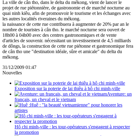
La ville de cân tho, dans le delta du mékong, vient de lancer le
projet de rue piétonnière, de gastronomie et de marché nocturne au
quai ninh kiêu, afin de promouvoir le tourisme et les échanges avec
les autres localités riveraines du mékong.
la naissance de cette rue contribuera à augmenter de 20% par an le
nombre de touristes à cân tho. le marché nocturne sera ouvert de
18h00 à 04h00 avec des centres gastronomiques et de vente
d'articles de souvenir. nécessitant un investissement de 4,5 milliards
de dôngs, la construction de cette rue piétonne et gastronomique fera
de cân tho une "destination idéale, sûre et amicale" du delta du
mékong.
31/12/2009 01:47
Nouvelles
Exposition sur la poterie de lai thiêu à hô chi minh-ville
Aventure: un
français, un cheval et le vietnam
Huê : "la beauté vietnamienne" pour honorer les
artistes
Hô chi minh-ville : les tour-opérateurs s'engagent à respecter
la promotion